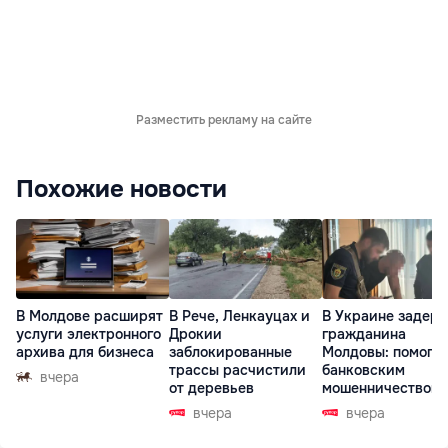
Разместить рекламу на сайте
Похожие новости
В Молдове расширят
В Рече, Ленкауцах и
В Украине задер
услуги электронного
Дрокии
гражданина
архива для бизнеса
заблокированные
Молдовы: помогал
трассы расчистили
банковским
вчера
от деревьев
мошенничеством 
Чехии
вчера
вчера