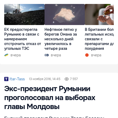
ЕК предостерегла
Нефтяное пятно у
В Британии более
Румынию в связи с
берегов Омана за
летальных исходо
намерением
несколько дней
связали с
отстрочить отказ от
увеличилось в
препаратами для
угольных ТЭС
четыре раза
похудения
вчера
вчера
вчера
Itar-Tass
13 ноября 2016, 14:45
7 557
Экс-президент Румынии
проголосовал на выборах
главы Молдовы