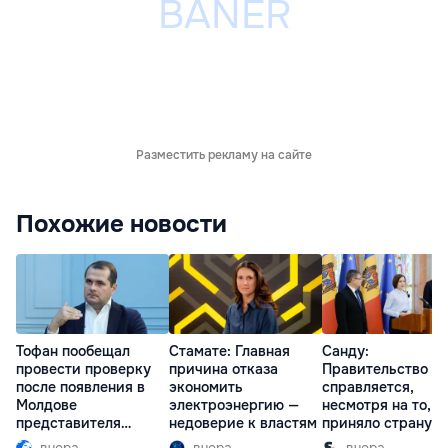
Разместить рекламу на сайте
Похожие новости
Тофан пообещал
Стамате: Главная
Санду:
провести проверку
причина отказа
Правительство
после появления в
экономить
справляется,
Молдове
электроэнергию —
несмотря на то, ч
представителя
недоверие к властям
приняло страну в
Южной Осетии
разгар кризиса