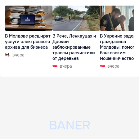
В Молдове расширят
В Рече, Ленкауцах и
В Украине задер
услуги электронного
Дрокии
гражданина
архива для бизнеса
заблокированные
Молдовы: помогал
трассы расчистили
банковским
вчера
от деревьев
мошенничеством 
Чехии
вчера
вчера