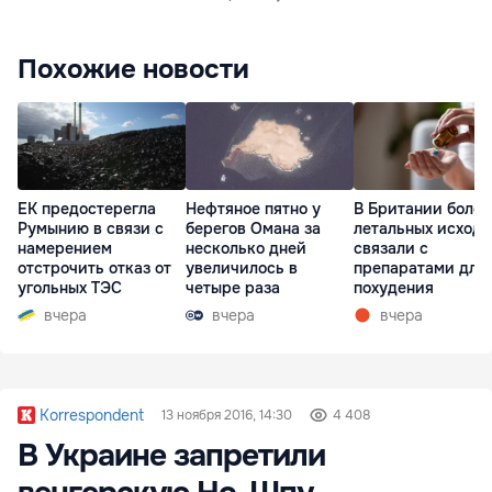
Похожие новости
ЕК предостерегла
Нефтяное пятно у
В Британии более
Румынию в связи с
берегов Омана за
летальных исходо
намерением
несколько дней
связали с
отстрочить отказ от
увеличилось в
препаратами для
угольных ТЭС
четыре раза
похудения
вчера
вчера
вчера
Korrespondent
13 ноября 2016, 14:30
4 408
В Украине запретили