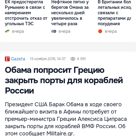
ЕК предостерегла
Нефтяное пятно у
В Британии более
Румынию в связи с
берегов Омана за
летальных исходо
намерением
несколько дней
связали с
отстрочить отказ от
увеличилось в
препаратами для
угольных ТЭС
четыре раза
похудения
вчера
вчера
вчера
Gazeta
13 ноября 2016, 14:37
4 591
Обама попросит Грецию
закрыть порты для кораблей
России
Президент США Барак Обама в ходе своего
ближайшего визита в Афины потребует от
премьер-министра Греции Алексиса Ципраса
закрыть порты для кораблей ВМФ России. Об
этом сообщает Militaire.gr.