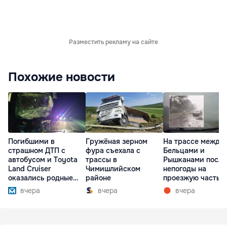
Разместить рекламу на сайте
Похожие новости
Погибшими в
Гружёная зерном
На трассе между
страшном ДТП с
фура съехала с
Бельцами и
автобусом и Toyota
трассы в
Рышканами после
Land Cruiser
Чимишлийском
непогоды на
оказались родные
районе
проезжую часть
братья
упали деревья
вчера
вчера
вчера