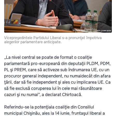
Vicepreşedintele Partidului Liberal s-a pronunţat împotriva
alegerilor parlamentare anticipate.
„La nivel central se poate de format o coaliţie
parlamentară pro-europeană din deputaţii PLDM, PDM,
PL şi PREM, care să activeze sub îndrumarea UE, cu un
procuror general independent, nu numaidecât din afara
ţării, dar să fie independent şi ales cu implicarea UE. Ca
să fie exclusă coruperea lui în cele mai răsunătoare
cazuri şi nu numai”, a declarat Chirtoacă.
Referindu-se la potenţiala coaliţie din Consiliul
municipal Chişinău, ales la 14 iunie, fruntaşul liberal a