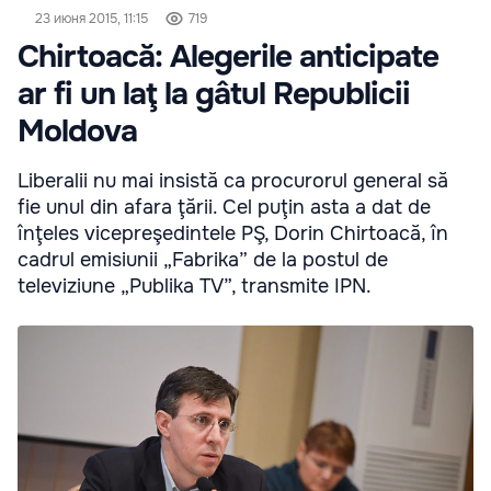
23 июня 2015, 11:15
719
Chirtoacă: Alegerile anticipate
ar fi un laţ la gâtul Republicii
Moldova
Liberalii nu mai insistă ca procurorul general să
fie unul din afara ţării. Cel puţin asta a dat de
înţeles vicepreşedintele PŞ, Dorin Chirtoacă, în
cadrul emisiunii „Fabrika” de la postul de
televiziune „Publika TV”, transmite IPN.