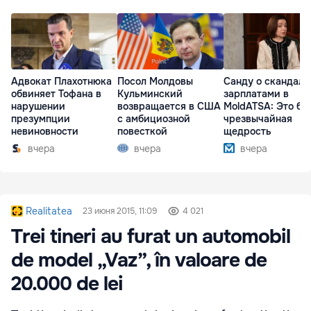
Адвокат Плахотнюка
Посол Молдовы
Санду о скандале
обвиняет Тофана в
Кульминский
зарплатами в
нарушении
возвращается в США
MoldATSA: Это бы
презумпции
с амбициозной
чрезвычайная
невиновности
повесткой
щедрость
вчера
вчера
вчера
Realitatea
23 июня 2015, 11:09
4 021
Trei tineri au furat un automobil
de model „Vaz”, în valoare de
20.000 de lei