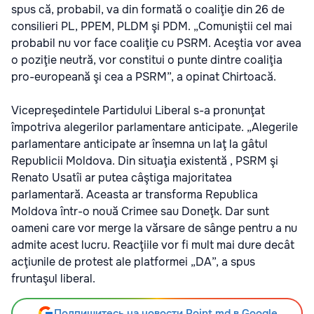
spus că, probabil, va din formată o coaliţie din 26 de
consilieri PL, PPEM, PLDM şi PDM. „Comuniştii cel mai
probabil nu vor face coaliţie cu PSRM. Aceştia vor avea
o poziţie neutră, vor constitui o punte dintre coaliţia
pro-europeană şi cea a PSRM”, a opinat Chirtoacă.
Vicepreşedintele Partidului Liberal s-a pronunţat
împotriva alegerilor parlamentare anticipate. „Alegerile
parlamentare anticipate ar însemna un laţ la gâtul
Republicii Moldova. Din situaţia existentă , PSRM şi
Renato Usatîi ar putea câştiga majoritatea
parlamentară. Aceasta ar transforma Republica
Moldova într-o nouă Crimee sau Doneţk. Dar sunt
oameni care vor merge la vărsare de sânge pentru a nu
admite acest lucru. Reacţiile vor fi mult mai dure decât
acţiunile de protest ale platformei „DA”, a spus
fruntaşul liberal.
Подпишитесь на новости Point.md в Google