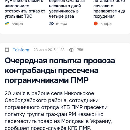
Румынию в связи с
берегов Омана за
летальных исходо
намерением
несколько дней
связали с
отстрочить отказ от
увеличилось в
препаратами для
угольных ТЭС
четыре раза
похудения
вчера
вчера
вчера
Tdinform
23 июня 2015, 11:23
1 758
Очередная попытка провоза
контрабанды пресечена
пограничниками ПМР
20 июня в районе села Никольское
Слободзейского района, сотрудники
пограничного отряда КГБ ПМР пресекли
попытку группы граждан РМ незаконно
переместить товар из Молдовы в Украину,
сообщает пресс-служба КГБ ПМР.