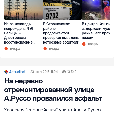
Из-за непогоды
В Страшенском
В центре Кишине
повреждена ЛЭП
районе
задержали мужчи
Бельцы —
продолжаются
ранившего прохо
Днестровск:
проверки: выявлены
ножом
восстановление
нетрезвые водители
вчера
займет более недели
вчера
вчера
Actualitati
23 июня 2015, 11:04
13 543
На недавно
отремонтированной улице
А.Руссо провалился асфальт
Хваленая "европейская" улица Алеку Руссо