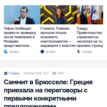
Тофан пообещал
Стамате: Главная
Санду:
провести проверку
причина отказа
Правительство
после появления в
экономить
справляется,
Молдове
электроэнергию —
несмотря на то, ч
представителя
недоверие к властям
приняло страну в
Южной Осетии
разгар кризиса
вчера
вчера
вчера
Publika
23 июня 2015, 11:27
1 807
Саммит в Брюсселе: Греция
приехала на переговоры с
первыми конкретными
предложениями