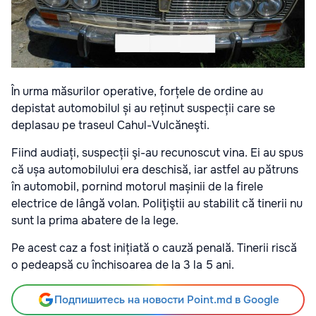
În urma măsurilor operative, forțele de ordine au
depistat automobilul și au reținut suspecții care se
deplasau pe traseul Cahul-Vulcăneşti.
Fiind audiați, suspecții şi-au recunoscut vina. Ei au spus
că ușa automobilului era deschisă, iar astfel au pătruns
în automobil, pornind motorul mașinii de la firele
electrice de lângă volan. Poliţiştii au stabilit că tinerii nu
sunt la prima abatere de la lege.
Pe acest caz a fost inițiată o cauză penală. Tinerii riscă
o pedeapsă cu închisoarea de la 3 la 5 ani.
Подпишитесь на новости Point.md в Google