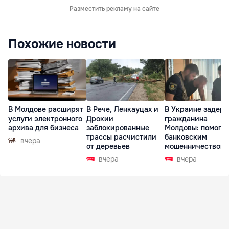
Разместить рекламу на сайте
Похожие новости
В Молдове расширят
В Рече, Ленкауцах и
В Украине задер
услуги электронного
Дрокии
гражданина
архива для бизнеса
заблокированные
Молдовы: помогал
трассы расчистили
банковским
вчера
от деревьев
мошенничеством 
Чехии
вчера
вчера