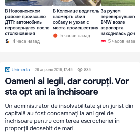
В Новоаненском
В Колонице водитель
За рулем
районе произошло
насмерть сбил
перевернувшегос
ДТП: автомобиль
собаку и уехал с
BMW возле
перевернулся после
места происшествия
аэропорта
столкновения
находилась дочь
5 часов назад
директора лицея
4 часа назад
5 часов назад
Unimedia
29 апреля 2016, 17:45
835
Oameni ai legii, dar corupți. Vor
sta opt ani la închisoare
Un administrator de insolvabilitate şi un jurist din
capitală au fost condamnaţi la ani grei de
închisoare pentru comiterea escrocheriei în
proporţii deosebit de mari.