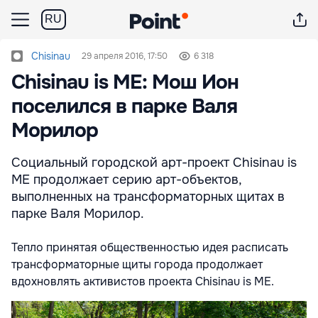
RU
Chisinau
29 апреля 2016, 17:50
6 318
Chisinau is ME: Мош Ион
поселился в парке Валя
Морилор
Социальный городской арт-проект Chisinau is
ME продолжает серию арт-объектов,
выполненных на трансформаторных щитах в
парке Валя Морилор.
Тепло принятая общественностью идея расписать
трансформаторные щиты города продолжает
вдохновлять активистов проекта Chisinau is ME.