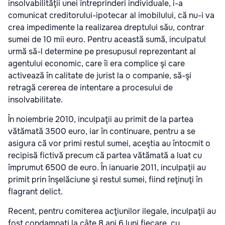
insolvabilităţii unei întreprinderi individuale, i-a
comunicat creditorului-ipotecar al imobilului, că nu-i va
crea impedimente la realizarea dreptului său, contrar
sumei de 10 mii euro. Pentru această sumă, inculpatul
urmă să-l determine pe presupusul reprezentant al
agentului economic, care îi era complice şi care
activează în calitate de jurist la o companie, să-şi
retragă cererea de intentare a procesului de
insolvabilitate.
În noiembrie 2010, inculpaţii au primit de la partea
vătămată 3500 euro, iar în continuare, pentru a se
asigura că vor primi restul sumei, aceştia au întocmit o
recipisă fictivă precum că partea vătămată a luat cu
împrumut 6500 de euro. În ianuarie 2011, inculpaţii au
primit prin înşelăciune şi restul sumei, fiind reţinuţi în
flagrant delict.
Recent, pentru comiterea acţiunilor ilegale, inculpaţii au
fost condamnaţi la câte 8 ani 6 luni fiecare, cu