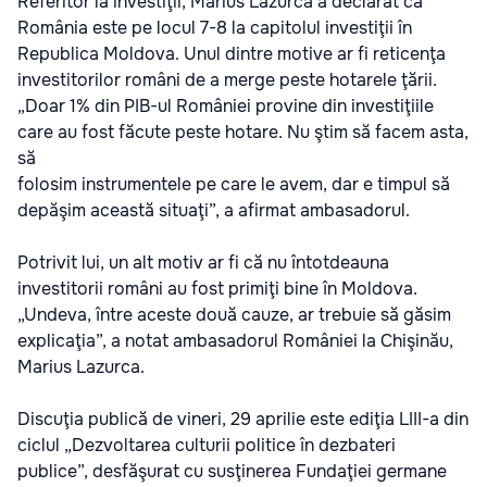
Referitor la investiţii, Marius Lazurca a declarat că
România este pe locul 7-8 la capitolul investiţii în
Republica Moldova. Unul dintre motive ar fi reticenţa
investitorilor români de a merge peste hotarele ţării.
„Doar 1% din PIB-ul României provine din investiţiile
care au fost făcute peste hotare. Nu ştim să facem asta,
să
folosim instrumentele pe care le avem, dar e timpul să
depăşim această situaţi”, a afirmat ambasadorul.
Potrivit lui, un alt motiv ar fi că nu întotdeauna
investitorii români au fost primiţi bine în Moldova.
„Undeva, între aceste două cauze, ar trebuie să găsim
explicaţia”, a notat ambasadorul României la Chişinău,
Marius Lazurca.
Discuţia publică de vineri, 29 aprilie este ediţia LIII-a din
ciclul „Dezvoltarea culturii politice în dezbateri
publice”, desfăşurat cu susţinerea Fundaţiei germane