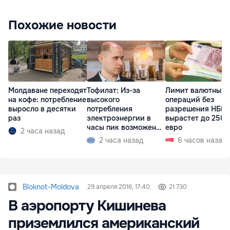
Похожие новости
Молдаване переходят
Тофилат: Из-за
Лимит валютных
на кофе: потребление
высокого
операций без
выросло в десятки
потребления
разрешения НБМ
раз
электроэнергии в
вырастет до 250 
часы пик возможен
евро
2 часа назад
рост тарифов
2 часа назад
6 часов назад
Bloknot-Moldova
29 апреля 2016, 17:40
21 730
В аэропорту Кишинева
приземлился американский