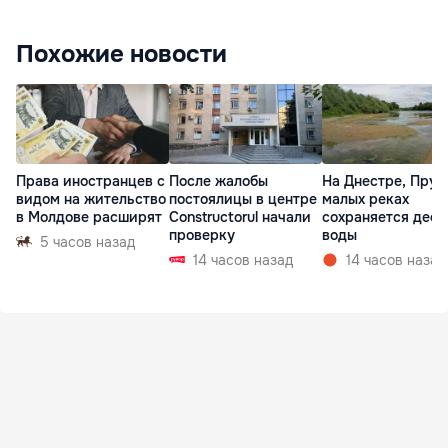
Похожие новости
Права иностранцев с
После жалобы
На Днестре, Прут
видом на жительство
постоялицы в центре
малых реках
в Молдове расширят
Constructorul начали
сохраняется деф
проверку
воды
5 часов назад
14 часов назад
14 часов назад