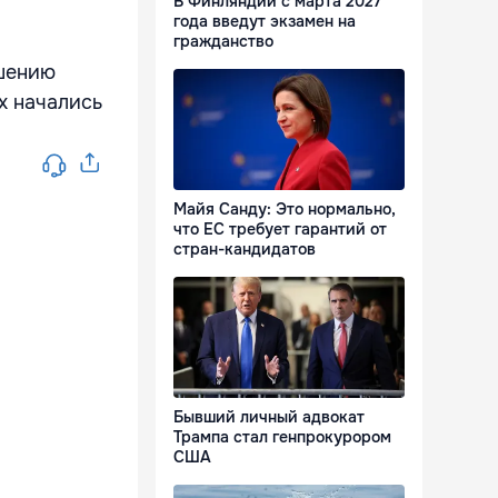
В Финляндии с марта 2027
года введут экзамен на
о
гражданство
ышению
х начались
Майя Санду: Это нормально,
что ЕС требует гарантий от
стран-кандидатов
Бывший личный адвокат
Трампа стал генпрокурором
США