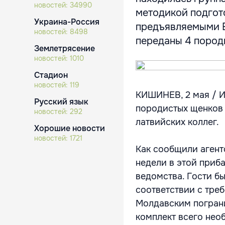
новостей:
34990
методикой подгот
Украина-Россия
предъявляемыми 
новостей:
8498
переданы 4 породис
Землетрясение
новостей:
1010
Стадион
новостей:
119
КИШИНЕВ, 2 мая / И
Русский язык
породистых щенков 
новостей:
292
латвийских коллег.
Хорошие новости
новостей:
1721
Как сообщили аген
недели в этой приб
ведомства. Гости б
соответствии с тр
Молдавским пограни
комплект всего нео