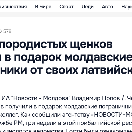
оисшествия
В мире
Спорт
Леди
Авто
Нау
578
 породистых щенков
 в подарок молдавски
ники от своих латвийс
 ИА "Новости - Молдова" Владимир Попов /. Ч
в получили в подарок молдавские погранични
 коллег. Как сообщили агентству «НОВОСТИ
ужбе РМ, три недели в этой прибалтийской ре
 кинологов ведомства. Гости были ознакомле