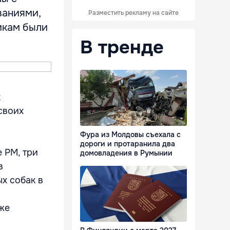
ваниями,
Разместить рекламу на сайте
икам были
В тренде
х
своих
Фура из Молдовы съехала с
дороги и протаранила два
 РМ, три
домовладения в Румынии
в
х собак в
же