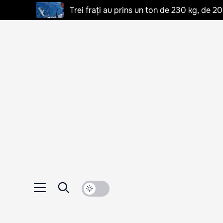
Trei frați au prins un ton de 230 kg, de 