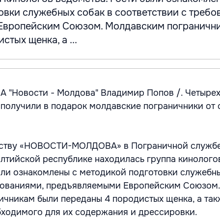
овки служебных собак в соответствии с требо
Европейским Союзом. Молдавским пограничн
тых щенка, а ...
А "Новости - Молдова" Владимир Попов /. Четыре
получили в подарок молдавские пограничники от 
тству «НОВОСТИ-МОЛДОВА» в Пограничной службе
алтийской республике находилась группа кинолого
ыли ознакомлены с методикой подготовки служебны
ебованиями, предъявляемыми Европейским Союзом.
чникам были переданы 4 породистых щенка, а так
бходимого для их содержания и дрессировки.