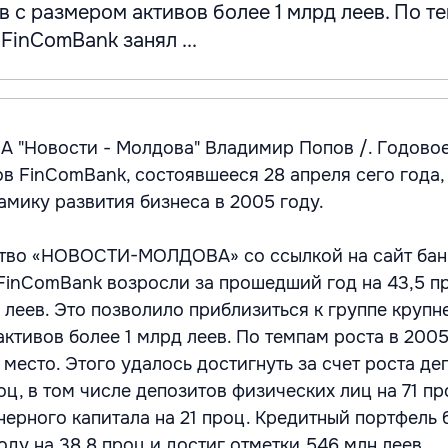
 с размером активов более 1 млрд леев. По т
FinComBank занял ...
А "Новости - Молдова" Владимир Попов /. Годово
в FinComBank, состоявшееся 28 апреля сего года,
мику развития бизнеса в 2005 году.
ство «НОВОСТИ-МОЛДОВА» со ссылкой на сайт бан
FinComBank возросли за прошедший год на 43,5 п
н леев. Это позволило приблизиться к группе круп
ктивов более 1 млрд леев. По темпам роста в 2005
место. Этого удалось достигнуть за счет роста де
оц, в том числе депозитов физических лиц на 71 пр
нерного капитала на 21 проц. Кредитный портфель 
ду на 38,8 проц и достиг отметки 546 млн леев.