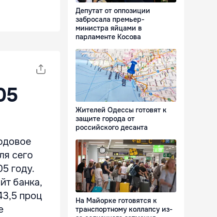
Депутат от оппозиции
забросала премьер-
министра яйцами в
парламенте Косова
05
Жителей Одессы готовят к
защите города от
российского десанта
Годовое
ля сего
5 году.
т банка,
43,5 проц
На Майорке готовятся к
е
транспортному коллапсу из-