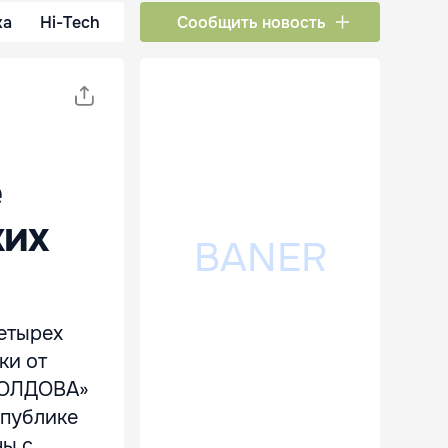
ка
Hi-Tech
Сообщить новость
е
ких
етырех
ки от
-МОЛДОВА»
спублике
ны с