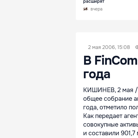
расширят
вчера
2 мая 2006, 15:08
В FinCom
года
КИШИНЕВ, 2 мая /
общее собрание а
года, отметило по
Как передает аге
совокупные актив
и составили 901,7