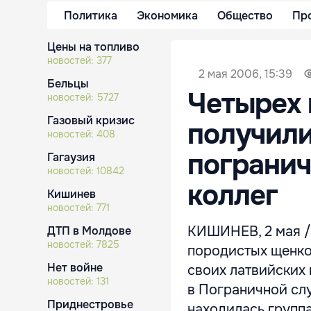
Политика
Экономика
Общество
Пр
Цены на топливо
новостей:
377
2 мая 2006, 15:39
Бельцы
Четырех
новостей:
5727
Газовый кризис
получили
новостей:
408
погранич
Гагаузия
новостей:
10842
коллег
Кишинев
новостей:
771
КИШИНЕВ, 2 мая /
ДТП в Молдове
новостей:
7825
породистых щенко
Нет войне
своих латвийских
новостей:
131
в Пограничной сл
Приднестровье
находилась группа