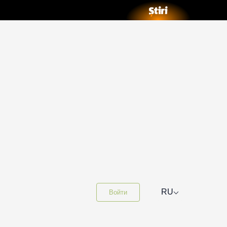
⌵
RU
Войти