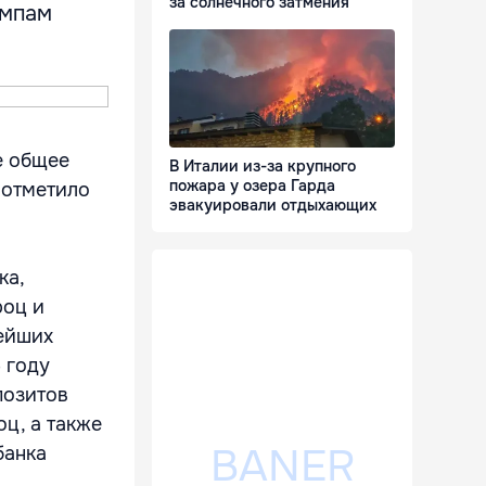
за солнечного затмения
емпам
е общее
В Италии из-за крупного
пожара у озера Гарда
 отметило
эвакуировали отдыхающих
ка,
роц и
нейших
 году
позитов
оц, а также
банка