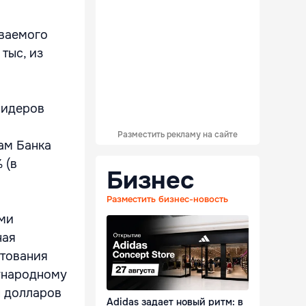
иваемого
тыс, из
лидеров
Разместить рекламу на сайте
ам Банка
 (в
Бизнес
Разместить бизнес-новость
ми
ная
итования
дународному
н долларов
Adidas задает новый ритм: в