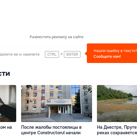
Разместить рекламу на сайте
Нашли ошибку в тексте
+
делите ее и нажмите
CTRL
ENTER
Сообщите нам!
сти
дом на
После жалобы постоялицы в
На Днестре, Пруте
центре Constructorul начали
реках сохраняетс