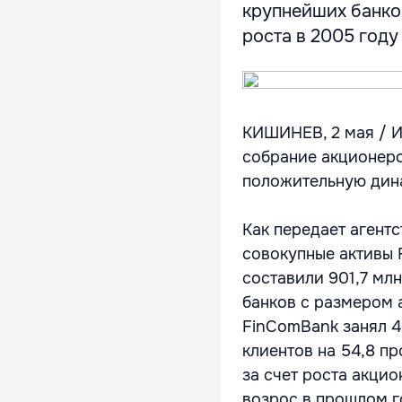
крупнейших банков
роста в 2005 году 
КИШИНЕВ, 2 мая / И
собрание акционеро
положительную дина
Как передает агент
совокупные активы 
составили 901,7 мл
банков с размером а
FinComBank занял 4 
клиентов на 54,8 пр
за счет роста акцио
возрос в прошлом го