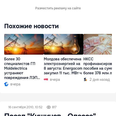
Разместить рекламу на сайте
Похожие новости
Более 30
Молдова обеспечена
НКСС
специалистов ГП
электроэнергией на
профинансирова
Moldelectrica
8 августа: Energocom
пособия на сумму
устраняют
закупил 11 тыс. МВт·ч
более 378 млн ле
повреждения ЛЭП
вчера
2 дня назад
Бельцы-Днестровск
вчера
16 сентября 2010, 10:52
817