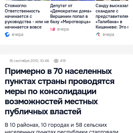
Стояногло:
Депутат от
Санду высказалас
Ответственность
«Демократии дома»
скандале с
начинается с
Вершинин попал в
представителями
руководства - или не
базу «Миротворца»
«Талибана» в
начинается вовсе
Кишиневе: Это по
вчера
вчера
вчера
16 сентября 2010, 10:46
419
Примерно в 70 населенных
пунктах страны проводятся
меры по консолидации
возможностей местных
публичных властей
В 10 районах, 10 городах и 58 сельских
населенных пунктах республики стартовали