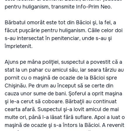
pentru huliganism, transmite Info-Prim Neo.
Bărbatul omorât este tot din Băcioi şi, la fel, a
făcut puşcărie pentru huliganism. Căile celor doi
s-au intersectat în penitenciar, unde s-au şi
împrietenit.
Ajuns pe mâna poliţiei, suspectul a povestit că a
stat la un pahar cu amicul său, iar seara târziu au
pornit cu o maşină de ocazie de la Băcioi spre
Chişinău. Pe drum au început să se certe din
cauza unor sume de bani. Şoferul a oprit maşina
şi le-a cerut să coboare. Bărbaţii au continuat
cearta afară. Suspectul şi-a lovit amicul de mai
multe ori, până l-a lăsat fără suflare. Apoi a luat o
maşină de ocazie şi s-a întors la Băcioi. A revenit