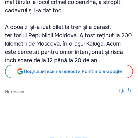
mai târziu la locul crimei cu benzină, a stropit
cadavrul şi i-a dat foc.
A doua zi şi-a luat bilet la tren şi a părăsit
teritoriul Republicii Moldova. A fost reţinut la 200
kilometri de Moscova, în oraşul Kaluga. Acum
este cercetat pentru omor intenţionat şi riscă
închisoare de la 12 până la 20 de ani.
Подпишитесь на новости Point.md в Google
Источник