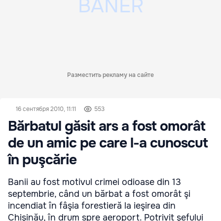
Разместить рекламу на сайте
16 сентября 2010, 11:11
553
Bărbatul găsit ars a fost omorât
de un amic pe care l-a cunoscut
în puşcărie
Banii au fost motivul crimei odioase din 13
septembrie, când un bărbat a fost omorât şi
incendiat în fâşia forestieră la ieşirea din
Chişinău, în drum spre aeroport. Potrivit şefului