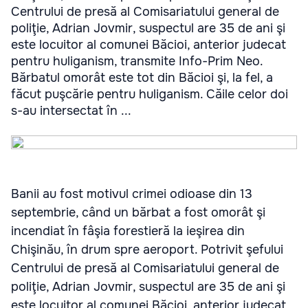
Centrului de presă al Comisariatului general de
poliţie, Adrian Jovmir, suspectul are 35 de ani şi
este locuitor al comunei Băcioi, anterior judecat
pentru huliganism, transmite Info-Prim Neo.
Bărbatul omorât este tot din Băcioi şi, la fel, a
făcut puşcărie pentru huliganism. Căile celor doi
s-au intersectat în ...
Banii au fost motivul crimei odioase din 13
septembrie, când un bărbat a fost omorât şi
incendiat în fâşia forestieră la ieşirea din
Chişinău, în drum spre aeroport. Potrivit şefului
Centrului de presă al Comisariatului general de
poliţie, Adrian Jovmir, suspectul are 35 de ani şi
este locuitor al comunei Băcioi, anterior judecat