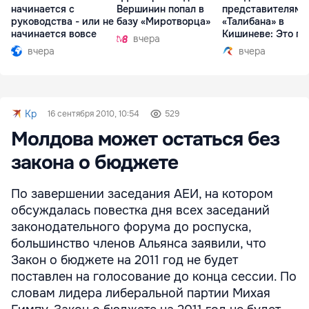
начинается с
Вершинин попал в
представителями
руководства - или не
базу «Миротворца»
«Талибана» в
начинается вовсе
Кишиневе: Это по
вчера
вчера
вчера
Kp
16 сентября 2010, 10:54
529
Молдова может остаться без
закона о бюджете
По завершении заседания АЕИ, на котором
обсуждалась повестка дня всех заседаний
законодательного форума до роспуска,
большинство членов Альянса заявили, что
Закон о бюджете на 2011 год не будет
поставлен на голосование до конца сессии. По
словам лидера либеральной партии Михая