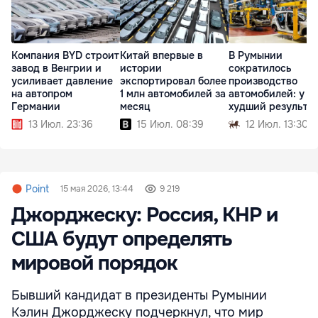
Компания BYD строит
Китай впервые в
В Румынии
завод в Венгрии и
истории
сократилось
усиливает давление
экспортировал более
производство
на автопром
1 млн автомобилей за
автомобилей: у D
Германии
месяц
худший результа
13 Июл. 23:36
15 Июл. 08:39
12 Июл. 13:30
Point
15 мая 2026, 13:44
9 219
Джорджеску: Россия, КНР и
США будут определять
мировой порядок
Бывший кандидат в президенты Румынии
Кэлин Джорджеску подчеркнул, что мир