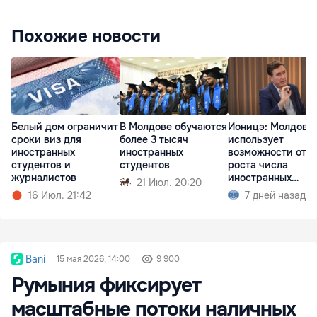
Похожие новости
Белый дом ограничит
В Молдове обучаются
Ионицэ: Молдова 
сроки виз для
более 3 тысяч
использует
иностранных
иностранных
возможности от
студентов и
студентов
роста числа
журналистов
иностранных
21 Июл. 20:20
студентов
16 Июл. 21:42
7 дней назад
Bani
15 мая 2026, 14:00
9 900
Румыния фиксирует
масштабные потоки наличных