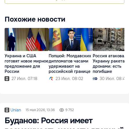
Похожие новости
Украина и США
Попшой: Молдавских
Россия атаковала
готовят новое мирное
дипломатов часами
Украину ракетам
предложение для
удерживают на
дронами: есть
России
российской границе
погибшие
27 Июл. 07:18
23 Июл. 08:02
30 Июл. 08:45
Unian
15 мая 2026, 13:36
9 752
Буданов: Россия имеет