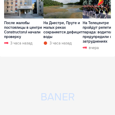
После жалобы
На Днестре, Пруте и
На Телецентре
постоялицы в центре
малых реках
пройдут репетиц
Constructorul начали
сохраняется дефицит
парада: водителе
проверку
воды
предупредили о
затруднениях
3 часа назад
3 часа назад
вчера