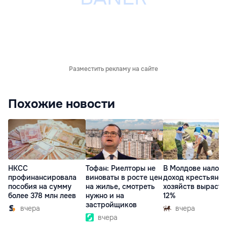
Разместить рекламу на сайте
Похожие новости
НКСС
Тофан: Риелторы не
В Молдове налог 
профинансировала
виноваты в росте цен
доход крестьянск
пособия на сумму
на жилье, смотреть
хозяйств вырасте
более 378 млн леев
нужно и на
12%
застройщиков
вчера
вчера
вчера