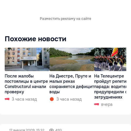
Разместить рекламу на сайте
Похожие новости
После жалобы
На Днестре, Пруте и
На Телецентре
постоялицы в центре
малых реках
пройдут репетиц
Constructorul начали
сохраняется дефицит
парада: водителе
проверку
воды
предупредили о
затруднениях
3 часа назад
3 часа назад
вчера
17 января 2009, 15:32
493