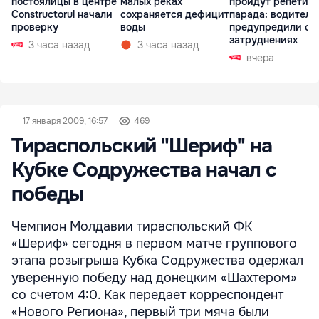
постоялицы в центре
малых реках
пройдут репетиц
Constructorul начали
сохраняется дефицит
парада: водителе
проверку
воды
предупредили о
затруднениях
3 часа назад
3 часа назад
вчера
17 января 2009, 16:57
469
Тираспольский "Шериф" на
Кубке Содружества начал с
победы
Чемпион Молдавии тираспольский ФК
«Шериф» сегодня в первом матче группового
этапа розыгрыша Кубка Содружества одержал
уверенную победу над донецким «Шахтером»
со счетом 4:0. Как передает корреспондент
«Нового Региона», первый три мяча были