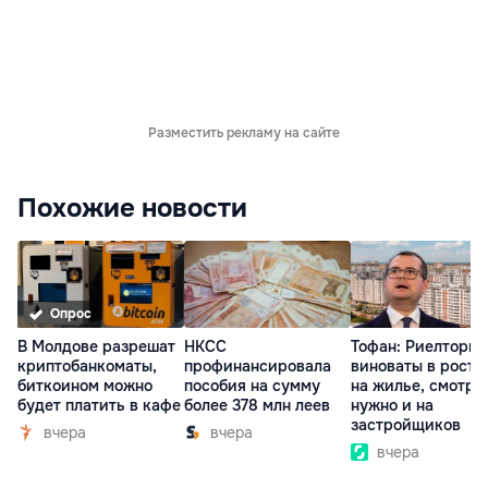
Разместить рекламу на сайте
Похожие новости
Опрос
В Молдове разрешат
НКСС
Тофан: Риелторы 
криптобанкоматы,
профинансировала
виноваты в росте
биткоином можно
пособия на сумму
на жилье, смотре
будет платить в кафе
более 378 млн леев
нужно и на
застройщиков
вчера
вчера
вчера