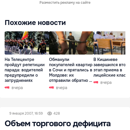
Разместить рекламу на сайте
Похожие новости
На Телецентре
Обманули
В Кишиневе
пройдут репетиции
покупателей квартир
завершился втор
парада: водителей
в Сочи и прятались в
этап приема в
предупредили о
Молдове: их
лицейские класс
затруднениях
отправили обратно в
вчера
РФ
вчера
вчера
9 января 2007, 16:59
428
Объем торгового дефицита