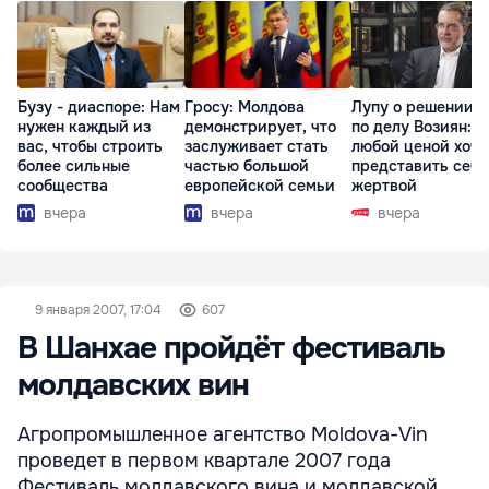
Бузу - диаспоре: Нам
Гросу: Молдова
Лупу о решении с
нужен каждый из
демонстрирует, что
по делу Возиян: 
вас, чтобы строить
заслуживает стать
любой ценой хоче
более сильные
частью большой
представить себя
сообщества
европейской семьи
жертвой
вчера
вчера
вчера
9 января 2007, 17:04
607
В Шанхае пройдёт фестиваль
молдавских вин
Агропромышленное агентство Moldova-Vin
проведет в первом квартале 2007 года
Фестиваль молдавского вина и молдавской