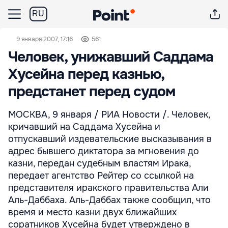
RU
9 января 2007, 17:16
561
Человек, унижавший Саддама
Хусейна перед казнью,
предстанет перед судом
МОСКВА, 9 января / РИА Новости /. Человек,
кричавший на Саддама Хусейна и
отпускавший издевательские высказывания в
адрес бывшего диктатора за мгновения до
казни, передан судебным властям Ирака,
передает агентство Рейтер со ссылкой на
представителя иракского правительства Али
Аль-Даббаха. Аль-Даббах также сообщил, что
время и место казни двух ближайших
соратников Хусейна будет утверждено в