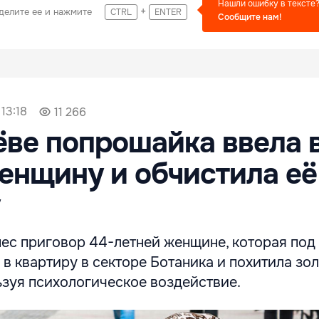
Нашли ошибку в тексте
+
делите ее и нажмите
CTRL
ENTER
Сообщите нам!
13:18
11 266
ве попрошайка ввела 
енщину и обчистила её
ес приговор 44-летней женщине, которая под
в квартиру в секторе Ботаника и похитила зо
ьзуя психологическое воздействие.