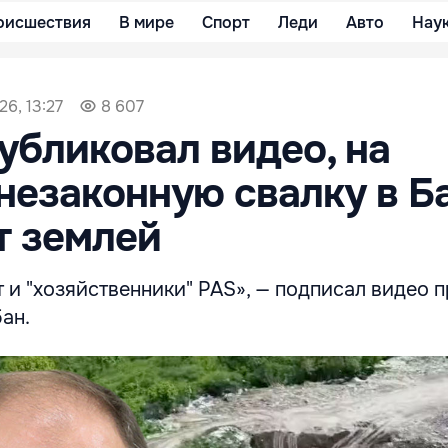
оисшествия
В мире
Спорт
Леди
Авто
Нау
26, 13:27
8 607
убликовал видео, на
незаконную свалку в Б
т землей
т и "хозяйственники" PAS», — подписал видео 
ан.