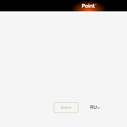
⌵
RU
Войти