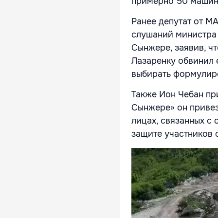
примерно 50 машин 
Ранее депутат от M
слушаний министра
Сынжере, заявив, чт
Лазаренку обвинил 
выбирать формулир
Также Ион Чебан пр
Сынжере» он привез
лицах, связанных с
защите участников 