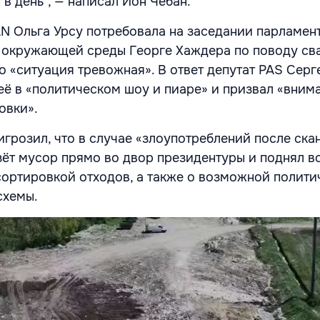
в день", — написал Ион Чебан.
AN Ольга Урсу потребовала на заседании парламен
 окружающей среды Георге Хаждера по поводу сва
о «ситуация тревожная». В ответ депутат PAS Серг
её в «политическом шоу и пиаре» и призвал «вним
овки».
игрозил, что в случае «злоупотреблений после ска
ёт мусор прямо во двор президентуры и поднял в
 сортировкой отходов, а также о возможной полит
схемы.