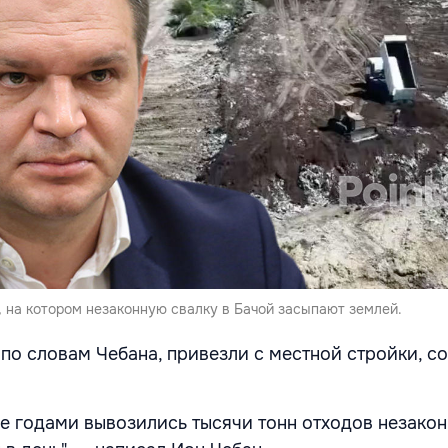
, на котором незаконную свалку в Бачой засыпают землей.
 по словам Чебана, привезли с местной стройки, с
де годами вывозились тысячи тонн отходов незако