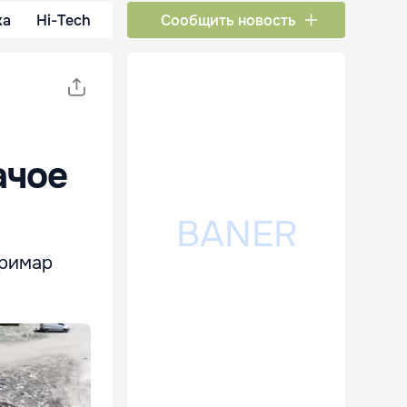
ка
Hi-Tech
Сообщить новость
ачое
примар