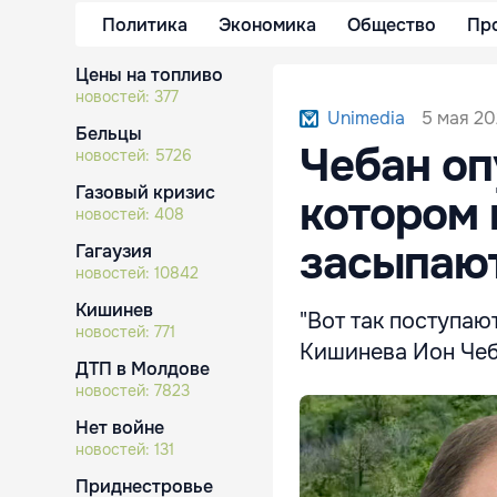
Политика
Экономика
Общество
Пр
Цены на топливо
новостей:
377
5 мая 20
Unimedia
Бельцы
Чебан оп
новостей:
5726
Газовый кризис
котором 
новостей:
408
засыпаю
Гагаузия
новостей:
10842
Кишинев
"Вот так поступаю
новостей:
771
Кишинева Ион Чеб
ДТП в Молдове
новостей:
7823
Нет войне
новостей:
131
Приднестровье