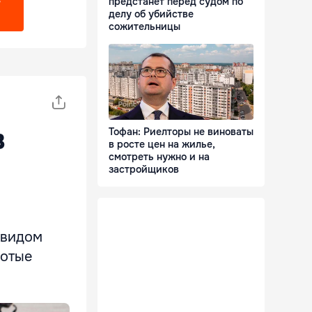
предстанет перед судом по
?
делу об убийстве
сожительницы
в
Тофан: Риелторы не виноваты
в росте цен на жилье,
смотреть нужно и на
застройщиков
 видом
лотые