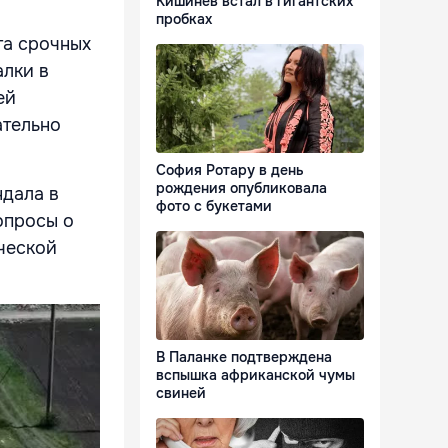
Кишинёв встал в гигантских
пробках
та срочных
лки в
ей
ательно
София Ротару в день
рождения опубликовала
ндала в
фото с букетами
опросы о
ической
В Паланке подтверждена
вспышка африканской чумы
свиней