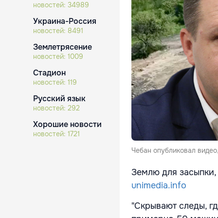
новостей:
34989
Украина-Россия
новостей:
8491
Землетрясение
новостей:
1009
Стадион
новостей:
119
Русский язык
новостей:
292
Хорошие новости
новостей:
1721
Чебан опубликовал видео
Землю для засыпки,
unimedia.info
"Скрывают следы, г