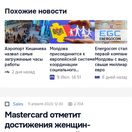
Похожие новости
Аэропорт Кишинева
Молдова
Energocom стала
назвал самые
присоединится к
первой компание
загруженные часы
европейской системе
Молдовы с выруч
работы
координации
свыше миллиард
социального
евро
2 дня назад
обеспечения
9 Июл. 14:51
6 дней назад
Sales
11 апреля 2023, 12:30
2 704
Mastercard отметит
достижения женщин-