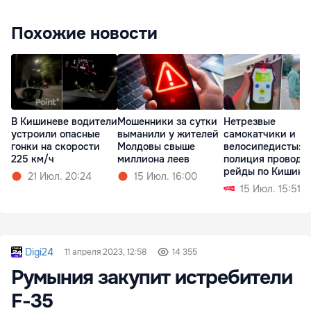
Похожие новости
В Кишиневе водители
Мошенники за сутки
Нетрезвые
устроили опасные
выманили у жителей
самокатчики и
гонки на скорости
Молдовы свыше
велосипедисты:
225 км/ч
миллиона леев
полиция проводи
рейды по Кишине
21 Июл. 20:24
15 Июл. 16:00
Молдове
15 Июл. 15:51
Digi24
11 апреля 2023, 12:58
14 355
Румыния закупит истребители
F-35