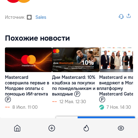
Источник
Sales
Похожие новости
Mastercard
Дни Mastercard: 10%
Mastercard и maib
совершила первые в
кэшбэка за покупки
внедряют в Молд
Молдове оплаты с
по понедельникам и в
платформу
помощью ИИ-агента
выходные Ⓟ
Mastercard Gatew
Ⓟ
Ⓟ
12 Мая. 12:30
8 Июл. 11:00
7 Ноя. 14:30
Moldpres
11 апреля 2023, 12:27
15 968