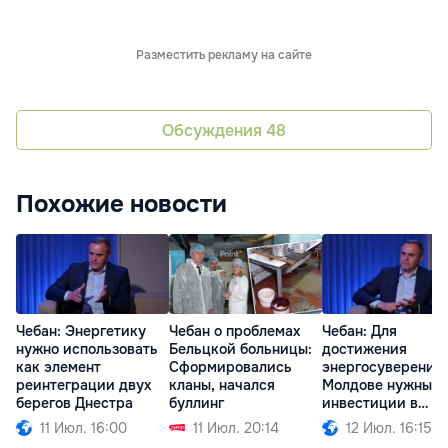
Разместить рекламу на сайте
Обсуждения
48
Похожие новости
Чебан: Энергетику
Чебан о проблемах
Чебан: Для
нужно использовать
Бельцкой больницы:
достижения
как элемент
Сформировались
энергосуверенит
реинтеграции двух
кланы, начался
Молдове нужны
берегов Днестра
буллинг
инвестиции в
миллиарды евро
11 Июл. 16:00
11 Июл. 20:14
12 Июл. 16:15