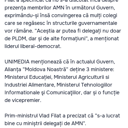
Filat a specificat că nu s-a discutat încă despre
prezența membrilor AMN în următorul Guvern,
exprimându-și însă convingerea că mulți colegi
care se regăsesc în structurile guvernamentale
vor rămâne. ”Aceștia ar putea fi delegați nu doar
de PLDM, dar și de alte formațiuni”, a menționat
liderul liberal-democrat.
UNIMEDIA menționează că în actualul Guvern,
Alianța ”Moldova Noastră” deține 3 ministere:
Ministerul Educației, Ministerul Agriculturii si
Industriei Alimentare, Ministerul Tehnologiilor
Informationale şi Comunicaţiilor, dar și o funcție
de vicepremier.
Prim-ministrul Vlad Filat a precizat că ”s-a lucrat
bine cu miniștrii delegați de AMN”.