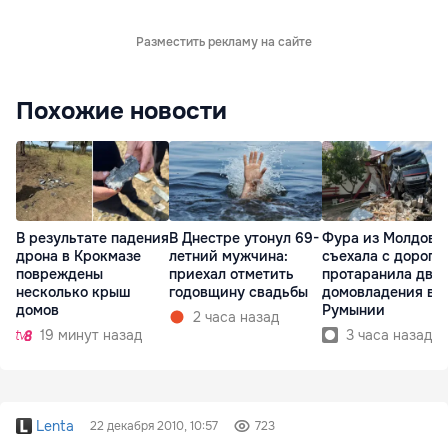
Разместить рекламу на сайте
Похожие новости
В результате падения
В Днестре утонул 69-
Фура из Молдовы
дрона в Крокмазе
летний мужчина:
съехала с дороги
повреждены
приехал отметить
протаранила два
несколько крыш
годовщину свадьбы
домовладения в
домов
Румынии
2 часа назад
19 минут назад
3 часа назад
Lenta
22 декабря 2010, 10:57
723