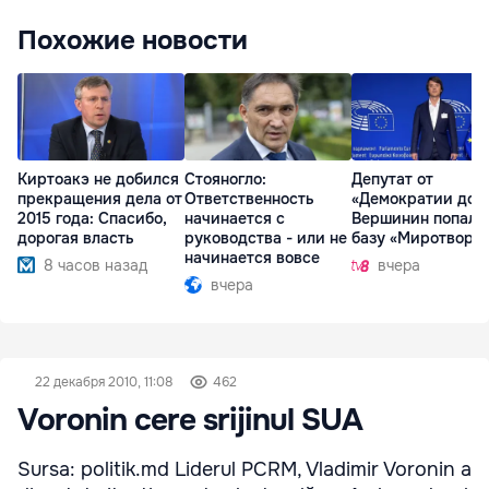
Похожие новости
Киртоакэ не добился
Стояногло:
Депутат от
прекращения дела от
Ответственность
«Демократии дом
2015 года: Спасибо,
начинается с
Вершинин попал 
дорогая власть
руководства - или не
базу «Миротворц
начинается вовсе
8 часов назад
вчера
вчера
22 декабря 2010, 11:08
462
Voronin cere srijinul SUA
Sursa: politik.md Liderul PCRM, Vladimir Voronin a