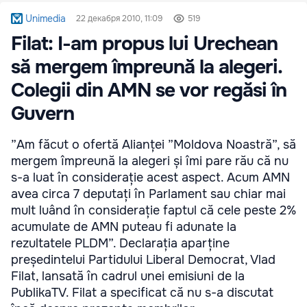
Unimedia
22 декабря 2010, 11:09
519
Filat: I-am propus lui Urechean
să mergem împreună la alegeri.
Colegii din AMN se vor regăsi în
Guvern
”Am făcut o ofertă Alianței ”Moldova Noastră”, să
mergem împreună la alegeri și îmi pare rău că nu
s-a luat în considerație acest aspect. Acum AMN
avea circa 7 deputați în Parlament sau chiar mai
mult luând în considerație faptul că cele peste 2%
acumulate de AMN puteau fi adunate la
rezultatele PLDM”. Declarația aparține
președintelui Partidului Liberal Democrat, Vlad
Filat, lansată în cadrul unei emisiuni de la
PublikaTV. Filat a specificat că nu s-a discutat