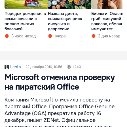
Порядок рождения в
Названа диета,
Биологи: Опасны
семье связали с
снижающая риск
гриб, живущий в
риском многих
инсульта и
волосах, обманыв
болезней
депрессии
иммунитет
3 часа назад
вчера
2 дня назад
Lenta
22 декабря 2010, 10:56
1 240
Microsoft отменила проверку
на пиратский Office
Компания Microsoft отменила проверку на
пиратский Office. Программа Office Genuine
Advantage (OGA) прекратила работу 16
декабря, пишет ZDNet. Официальное