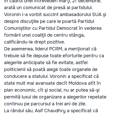
în cadrul unei întrevederi marţi, 21 decembrie,
arată un comunicat de presă al partidului.
Voronin i-a vorbit succint ambasadorului SUA şi
despre discuţiile pe care le poartă Partidul
Comuniştilor cu Partidul Democrat în vederea
formării unei coaliţii de centru stânga,
calificându-le drept pozitive.
De asemenea, liderul PCRM, a menţionat că
trebuie să fie depuse toate eforturile pentru ca
alegerile anticipate să fie evitate, astfel
politicienii să poată alege toate organele de
conducere a statului. Voronin a specificat că
state mult mai avansate decît Moldova atît în
plan economic, cît şi social, nu ar putea să-şi
permită luxul de organizare a alegerilor repetate
continuu pe parcursul a trei ani de zile.
La rândul său, Asif Chaudhry a specificat că