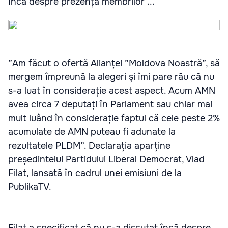
încă despre prezența membrilor ...
”Am făcut o ofertă Alianței ”Moldova Noastră”, să
mergem împreună la alegeri și îmi pare rău că nu
s-a luat în considerație acest aspect. Acum AMN
avea circa 7 deputați în Parlament sau chiar mai
mult luând în considerație faptul că cele peste 2%
acumulate de AMN puteau fi adunate la
rezultatele PLDM”. Declarația aparține
președintelui Partidului Liberal Democrat, Vlad
Filat, lansată în cadrul unei emisiuni de la
PublikaTV.