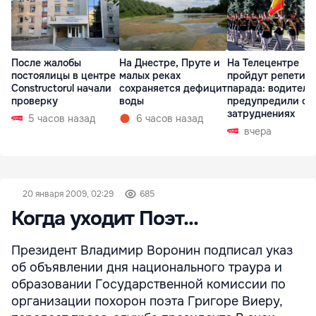
После жалобы
На Днестре, Пруте и
На Телецентре
постоялицы в центре
малых реках
пройдут репетиц
Constructorul начали
сохраняется дефицит
парада: водителе
проверку
воды
предупредили о
затруднениях
5 часов назад
6 часов назад
вчера
20 января 2009, 02:29
685
Когда уходит Поэт...
Президент Владимир Воронин подписал указ
об объявлении дня национального траура и
образовании Государственной комиссии по
организации похорон поэта Григоре Виеру,