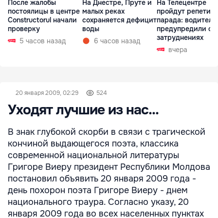
После жалобы
На Днестре, Пруте и
На Телецентре
постоялицы в центре
малых реках
пройдут репетиц
Constructorul начали
сохраняется дефицит
парада: водителе
проверку
воды
предупредили о
затруднениях
5 часов назад
6 часов назад
вчера
20 января 2009, 02:29
524
Уходят лучшие из нас...
В знак глубокой скорби в связи с трагической
кончиной выдающегося поэта, классика
современной национальной литературы
Григоре Виеру президент Республики Молдова
постановил объявить 20 января 2009 года -
день похорон поэта Григоре Виеру - днем
национального траура. Согласно указу, 20
января 2009 года во всех населенных пунктах