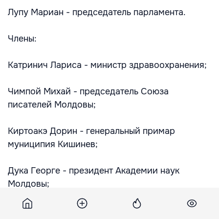
Лупу Мариан - председатель парламента.
Члены:
Катринич Лариса - министр здравоохранения;
Чимпой Михай - председатель Союза
писателей Молдовы;
Киртоакэ Дорин - генеральный примар
муниципия Кишинев;
Дука Георге - президент Академии наук
Молдовы;
Мигалчан Виктория - примар села Перерита