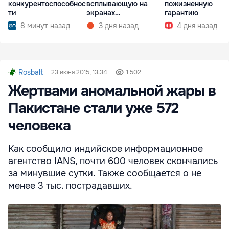
всплывающую на
пожизненную
конкурентоспособнос
экранах
гарантию
ти
мультимедиа при
3 дня назад
4 дня назад
8 минут назад
запуске
Rosbalt
23 июня 2015, 13:34
1 502
Жертвами аномальной жары в
Пакистане стали уже 572
человека
Как сообщило индийское информационное
агентство IANS, почти 600 человек скончались
за минувшие сутки. Также сообщается о не
менее 3 тыс. пострадавших.