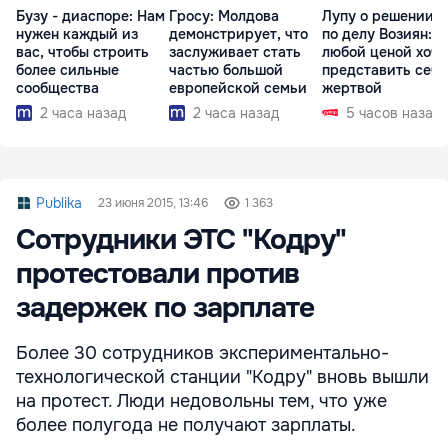
Бузу - диаспоре: Нам
Гросу: Молдова
Лупу о решении с
нужен каждый из
демонстрирует, что
по делу Возиян: 
вас, чтобы строить
заслуживает стать
любой ценой хоче
более сильные
частью большой
представить себя
сообщества
европейской семьи
жертвой
2 часа назад
2 часа назад
5 часов назад
Publika
23 июня 2015, 13:46
1 363
Сотрудники ЭТС "Кодру"
протестовали против
задержек по зарплате
Более 30 сотрудников экспериментально-
технологической станции "Кодру" вновь вышли
на протест. Люди недовольны тем, что уже
более полугода не получают зарплаты.