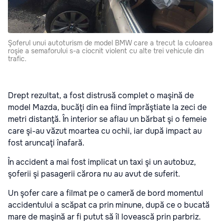
Şoferul unui autoturism de model BMW care a trecut la culoarea
roşie a semaforului s-a ciocnit violent cu alte trei vehicule din
trafic.
Drept rezultat, a fost distrusă complet o maşină de
model Mazda, bucăţi din ea fiind împrăştiate la zeci de
metri distanţă. În interior se aflau un bărbat şi o femeie
care şi-au văzut moartea cu ochii, iar după impact au
fost aruncaţi înafară.
În accident a mai fost implicat un taxi şi un autobuz,
şoferii şi pasagerii cărora nu au avut de suferit.
Un şofer care a filmat pe o cameră de bord momentul
accidentului a scăpat ca prin minune, după ce o bucată
mare de maşină ar fi putut să îl lovească prin parbriz.