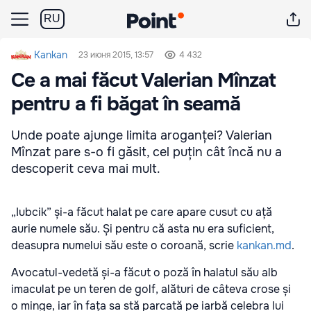
RU
Kankan
23 июня 2015, 13:57
4 432
Ce a mai făcut Valerian Mînzat
pentru a fi băgat în seamă
Unde poate ajunge limita aroganței? Valerian
Mînzat pare s-o fi găsit, cel puțin cât încă nu a
descoperit ceva mai mult.
„Iubcik” și-a făcut halat pe care apare cusut cu ață
aurie numele său. Și pentru că asta nu era suficient,
deasupra numelui său este o coroană, scrie
kankan.md
.
Avocatul-vedetă și-a făcut o poză în halatul său alb
imaculat pe un teren de golf, alături de câteva crose și
o minge, iar în fața sa stă parcată pe iarbă celebra lui