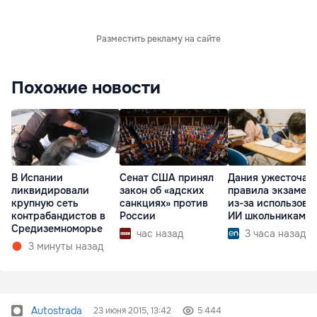
Разместить рекламу на сайте
Похожие новости
В Испании
Сенат США принял
Дания ужесточае
ликвидировали
закон об «адских
правила экзамен
крупную сеть
санкциях» против
из-за использова
контрабандистов в
России
ИИ школьниками
Средиземноморье
час назад
3 часа назад
3 минуты назад
Autostrada
23 июня 2015, 13:42
5 444