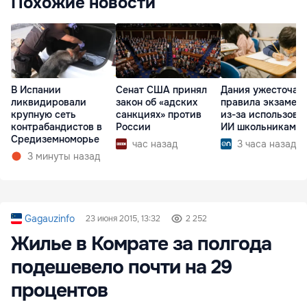
Похожие новости
В Испании
Сенат США принял
Дания ужесточае
ликвидировали
закон об «адских
правила экзамен
крупную сеть
санкциях» против
из-за использова
контрабандистов в
России
ИИ школьниками
Средиземноморье
час назад
3 часа назад
3 минуты назад
Gagauzinfo
23 июня 2015, 13:32
2 252
Жилье в Комрате за полгода
подешевело почти на 29
процентов