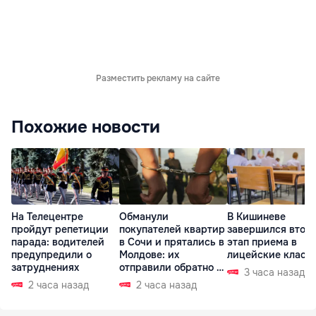
Разместить рекламу на сайте
Похожие новости
На Телецентре
Обманули
В Кишиневе
пройдут репетиции
покупателей квартир
завершился втор
парада: водителей
в Сочи и прятались в
этап приема в
предупредили о
Молдове: их
лицейские класс
затруднениях
отправили обратно в
3 часа назад
РФ
2 часа назад
2 часа назад