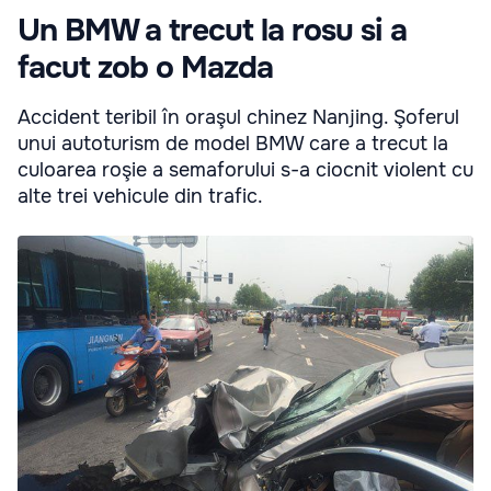
Un BMW a trecut la rosu si a
facut zob o Mazda
Accident teribil în oraşul chinez Nanjing. Şoferul
unui autoturism de model BMW care a trecut la
culoarea roşie a semaforului s-a ciocnit violent cu
alte trei vehicule din trafic.