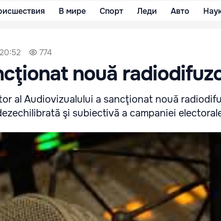
оисшествия
В мире
Спорт
Леди
Авто
Нау
 20:52
774
cţionat nouă radiodifuzo
or al Audiovizualului a sancţionat nouă radiodifu
dezechilibrată şi subiectivă a campaniei electoral