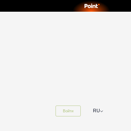
⌵
RU
Войти