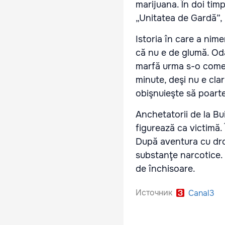
marijuana. În doi timp
„Unitatea de Gardă”, 
Istoria în care a nime
că nu e de glumă. Oda
marfă urma s-o comer
minute, deşi nu e cla
obişnuieşte să poarte
Anchetatorii de la B
figurează ca victimă. 
După aventura cu dro
substanţe narcotice. 
de închisoare.
Источник
Canal3