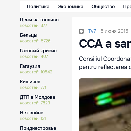
Политика
Экономика
Общество
Пр
Цены на топливо
новостей:
377
5 июня 2015,
Tv7
Бельцы
CCA a san
новостей:
5726
Газовый кризис
новостей:
407
Consiliul Coordonat
Гагаузия
pentru reflectarea 
новостей:
10842
Кишинев
новостей:
771
ДТП в Молдове
новостей:
7823
Нет войне
новостей:
131
Приднестровье