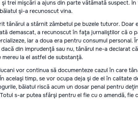
 şi trei mişcări a ajuns din parte vătămată suspect. În
băiatul şi-a recunoscut vina.
rit tânărul a stârnit zâmbetul pe buzele tuturor. Doar e
tă demascat, a recunoscut în faţa jurnaliştilor că o p
cializeze, iar a doua era pentru consumul personal. Î
r dacă din imprudenţă sau nu, tânărul ne-a declarat că
 mereu la el astfel de substanţă.
uiucani vor continua să documenteze cazul în care tân
În acelaşi timp, se vor ocupa deja şi de el în calitate 
gurile, băiatul riscă acum un dosar penal pentru deţi
Totul s-ar putea sfârşi pentru el fie cu o amendă, fie c