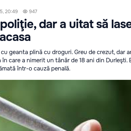
5, 20:49
947
poliţie, dar a uitat să las
 acasa
ie cu geanta plină cu droguri. Greu de crezut, dar
 în care a nimerit un tânăr de 18 ani din Durleşti. 
ămată într-o cauză penală.