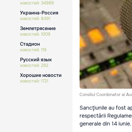
новостей:
34989
Украина-Россия
новостей:
8491
Землетрясение
новостей:
1009
Стадион
новостей:
119
Русский язык
новостей:
292
Хорошие новости
новостей:
1721
Consiliul Coordonator al Aud
Sancţiunile au fost a
respectării Regulamen
generale din 14 iunie.