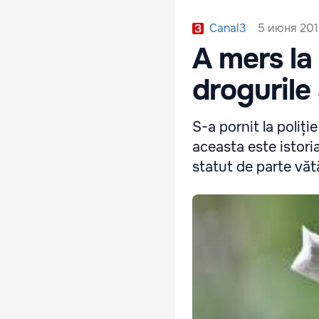
5 июня 201
Canal3
A mers la 
drogurile
S-a pornit la poliț
aceasta este istoria
statut de parte văt