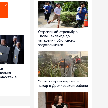
?
Устроивший стрельбу в
школе Таиланда до
нападения убил своих
родственников
ов
колько
жностей в
Молния спровоцировала
пожар в Дрокиевском районе