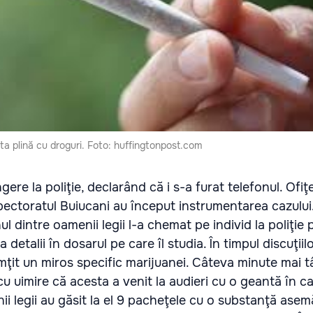
nta plină cu droguri. Foto: huffingtonpost.com
ere la poliţie, declarând că i s-a furat telefonul. Ofiţe
spectoratul Buiucani au început instrumentarea cazului
unul dintre oamenii legii l-a chemat pe individ la poliţie
detalii în dosarul pe care îl studia. În timpul discuţiil
simţit un miros specific marijuanei. Câteva minute mai târ
 uimire că acesta a venit la audieri cu o geantă în ca
nii legii au găsit la el 9 pacheţele cu o substanţă ase