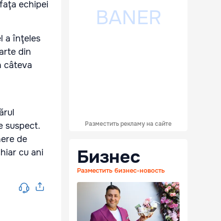
 faţa echipei
l a înţeles
arte din
n câteva
ărul
Разместить рекламу на сайте
de suspect.
nere de
Бизнес
hiar cu ani
Разместить бизнес-новость