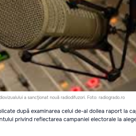
iovizualului a sancţionat nouă radiodifuzori. Foto: radiogrado.ro
plicate după examinarea celui de-al doilea raport la ca
tului privind reflectarea campaniei electorale la alege