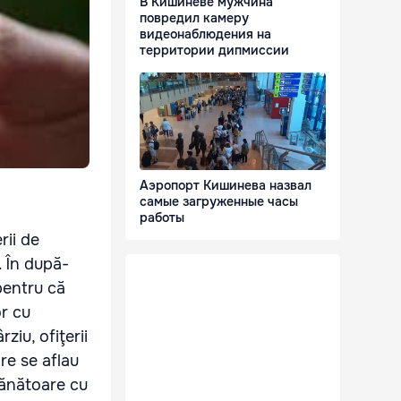
В Кишиневе мужчина
повредил камеру
видеонаблюдения на
территории дипмиссии
Аэропорт Кишинева назвал
самые загруженные часы
работы
rii de
. În după-
 pentru că
or cu
ziu, ofiţerii
re se aflau
mănătoare cu