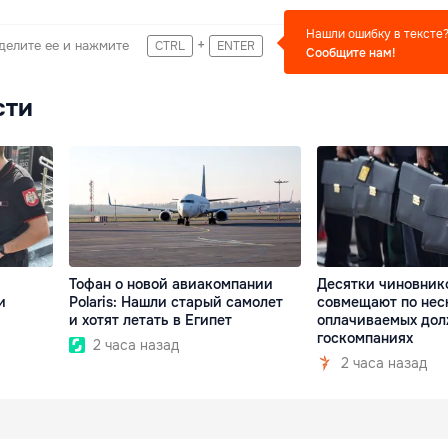
Нашли ошибку в тексте
+
делите ее и нажмите
CTRL
ENTER
Сообщите нам!
сти
Тофан о новой авиакомпании
Десятки чиновник
и
Polaris: Нашли старый самолет
совмещают по нес
и хотят летать в Египет
оплачиваемых дол
госкомпаниях
2 часа назад
2 часа назад