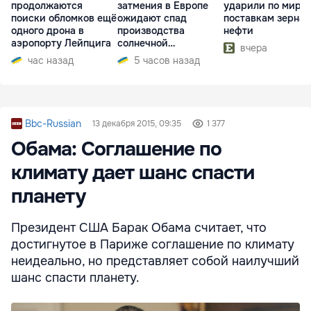
продолжаются
затмения в Европе
ударили по миро
поиски обломков ещё
ожидают спад
поставкам зерна 
одного дрона в
производства
нефти
аэропорту Лейпцига
солнечной
вчера
электроэнергии
час назад
5 часов назад
Bbc-Russian
13 декабря 2015, 09:35
1 377
Обама: Соглашение по
климату дает шанс спасти
планету
Президент США Барак Обама считает, что
достигнутое в Париже соглашение по климату
неидеально, но представляет собой наилучший
шанс спасти планету.