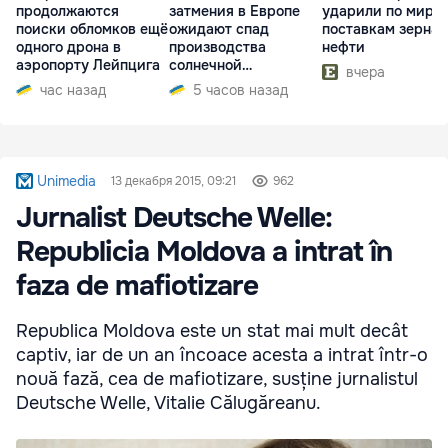
продолжаются
затмения в Европе
ударили по миро
поиски обломков ещё
ожидают спад
поставкам зерна 
одного дрона в
производства
нефти
аэропорту Лейпцига
солнечной
вчера
электроэнергии
час назад
5 часов назад
Unimedia
13 декабря 2015, 09:21
962
Jurnalist Deutsche Welle:
Republicia Moldova a intrat în
faza de mafiotizare
Republica Moldova este un stat mai mult decât
captiv, iar de un an încoace acesta a intrat într-o
nouă fază, cea de mafiotizare, susține jurnalistul
Deutsche Welle, Vitalie Călugăreanu.