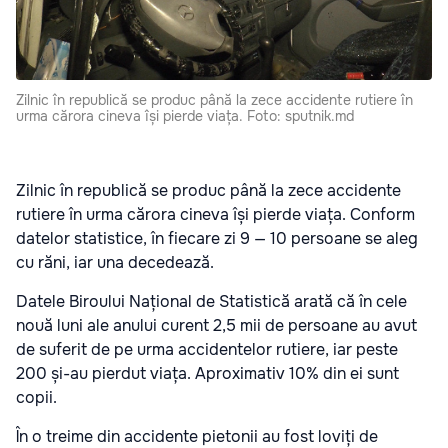
Zilnic în republică se produc până la zece accidente rutiere în
urma cărora cineva își pierde viața. Foto: sputnik.md
Zilnic în republică se produc până la zece accidente
rutiere în urma cărora cineva își pierde viața. Conform
datelor statistice, în fiecare zi 9 — 10 persoane se aleg
cu răni, iar una decedează.
Datele Biroului Național de Statistică arată că în cele
nouă luni ale anului curent 2,5 mii de persoane au avut
de suferit de pe urma accidentelor rutiere, iar peste
200 și-au pierdut viața. Aproximativ 10% din ei sunt
copii.
În o treime din accidente pietonii au fost loviți de