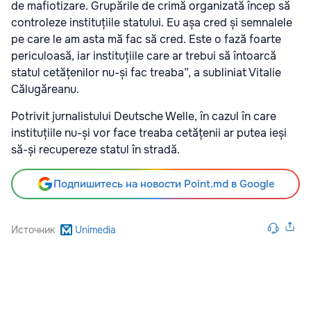
de mafiotizare. Grupările de crimă organizată încep să
controleze instituțiile statului. Eu așa cred și semnalele
pe care le am asta mă fac să cred. Este o fază foarte
periculoasă, iar instituțiile care ar trebui să întoarcă
statul cetățenilor nu-și fac treaba”, a subliniat Vitalie
Călugăreanu.
Potrivit jurnalistului Deutsche Welle, în cazul în care
instituțiile nu-și vor face treaba cetățenii ar putea ieși
să-și recupereze statul în stradă.
Подпишитесь на новости Point.md в Google
Источник
Unimedia