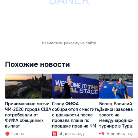
Разместить рекламу на сайте
Похожие новости
Принимавшие матчи
Главу ФИФА
Борец Василий
ЧМ-2026 города США
собираются сместить
Дьякон завоевал
потребовали от
с должности после
золото на
ФИФА обещанных
провала плана по
международном
выплат
продаже прав на ЧМ
турнире в Турции
вчера
4 дня назад
5 дней назад