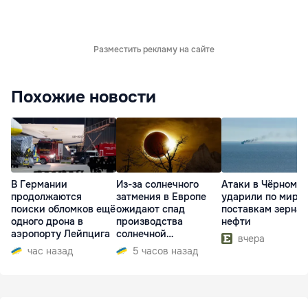
Разместить рекламу на сайте
Похожие новости
В Германии
Из-за солнечного
Атаки в Чёрном м
продолжаются
затмения в Европе
ударили по миро
поиски обломков ещё
ожидают спад
поставкам зерна 
одного дрона в
производства
нефти
аэропорту Лейпцига
солнечной
вчера
электроэнергии
час назад
5 часов назад