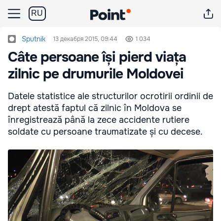
RU
Sputnik
13 декабря 2015, 09:44
1 034
Câte persoane își pierd viața
zilnic pe drumurile Moldovei
Datele statistice ale structurilor ocrotirii ordinii de
drept atestă faptul că zilnic în Moldova se
înregistrează până la zece accidente rutiere
soldate cu persoane traumatizate și cu decese.