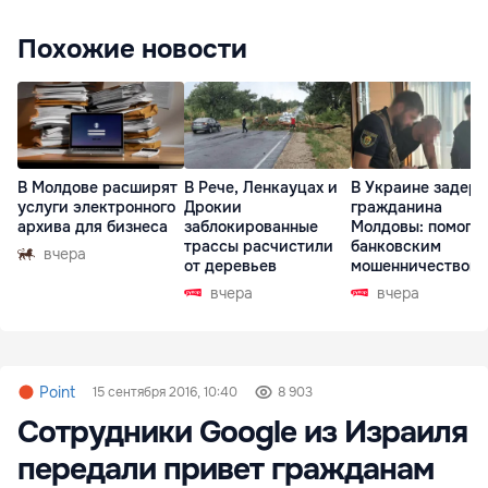
Похожие новости
В Молдове расширят
В Рече, Ленкауцах и
В Украине задер
услуги электронного
Дрокии
гражданина
архива для бизнеса
заблокированные
Молдовы: помогал
трассы расчистили
банковским
вчера
от деревьев
мошенничеством 
Чехии
вчера
вчера
Point
15 сентября 2016, 10:40
8 903
Сотрудники Google из Израиля
передали привет гражданам