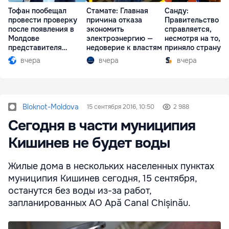
Тофан пообещал
Стамате: Главная
Санду:
провести проверку
причина отказа
Правительство
после появления в
экономить
справляется,
Молдове
электроэнергию —
несмотря на то, ч
представителя
недоверие к властям
приняло страну в
Южной Осетии
разгар кризиса
вчера
вчера
вчера
Bloknot-Moldova
15 сентября 2016, 10:50
2 988
Сегодня в части муниципия
Кишинев не будет воды
Жилые дома в нескольких населенных пунктах
муниципия Кишинев сегодня, 15 сентября,
останутся без воды из-за работ,
запланированных АО Apă Canal Chișinău.