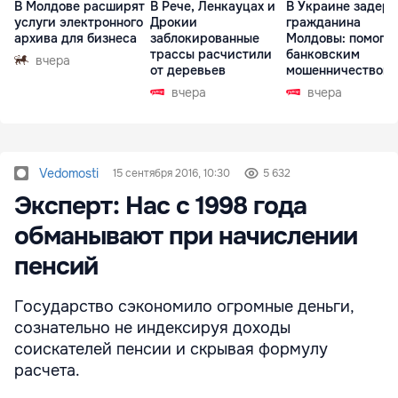
В Молдове расширят
В Рече, Ленкауцах и
В Украине задер
услуги электронного
Дрокии
гражданина
архива для бизнеса
заблокированные
Молдовы: помогал
трассы расчистили
банковским
вчера
от деревьев
мошенничеством 
Чехии
вчера
вчера
Vedomosti
15 сентября 2016, 10:30
5 632
Эксперт: Нас с 1998 года
обманывают при начислении
пенсий
Государство сэкономило огромные деньги,
сознательно не индексируя доходы
соискателей пенсии и скрывая формулу
расчета.