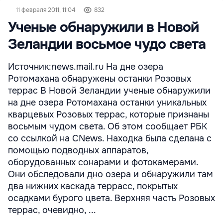
11 февраля 2011, 11:04
832
Ученые обнаружили в Новой
Зеландии восьмое чудо света
Источник:news.mail.ru На дне озера
Ротомахана обнаружены останки Розовых
террас В Новой Зеландии ученые обнаружили
на дне озера Ротомахана останки уникальных
кварцевых Розовых террас, которые признаны
восьмым чудом света. Об этом сообщает РБК
со ссылкой на CNews. Находка была сделана с
помощью подводных аппаратов,
оборудованных сонарами и фотокамерами.
Они обследовали дно озера и обнаружили там
два нижних каскада террасс, покрытых
осадками бурого цвета. Верхняя часть Розовых
террас, очевидно, ...