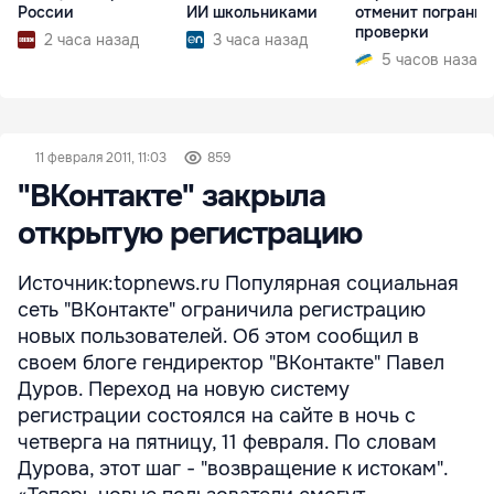
России
ИИ школьниками
отменит пограни
проверки
2 часа назад
3 часа назад
5 часов назад
11 февраля 2011, 11:03
859
"ВКонтакте" закрыла
открытую регистрацию
Источник:topnews.ru Популярная социальная
сеть "ВКонтакте" ограничила регистрацию
новых пользователей. Об этом сообщил в
своем блоге гендиректор "ВКонтакте" Павел
Дуров. Переход на новую систему
регистрации состоялся на сайте в ночь с
четверга на пятницу, 11 февраля. По словам
Дурова, этот шаг - "возвращение к истокам".