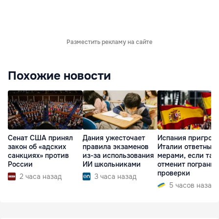
Разместить рекламу на сайте
Похожие новости
Сенат США принял
Дания ужесточает
Испания пригроз
закон об «адских
правила экзаменов
Италии ответным
санкциях» против
из-за использования
мерами, если та 
России
ИИ школьниками
отменит пограни
проверки
2 часа назад
3 часа назад
5 часов назад