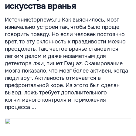
искусства вранья
Источник:topnews.ru Как выяснилось, мозг
изначально устроен так, чтобы было проще
говорить правду. Но если человек постоянно
врет, то эту склонность к правдивости можно
преодолеть. Так, частое вранье становится
легким делом и даже незаметным для
детектора лжи, пишет Day.az. Сканирование
мозга показало, что мозг более активен, когда
люди врут. Активность отмечается в
префронтальной коре. Из этого был сделан
вывод: ложь требует дополнительного
когнитивного контроля и торможения
процесса ...