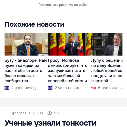
Разместить рекламу на сайте
Похожие новости
Бузу - диаспоре: Нам
Гросу: Молдова
Лупу о решении с
нужен каждый из
демонстрирует, что
по делу Возиян: 
вас, чтобы строить
заслуживает стать
любой ценой хоче
более сильные
частью большой
представить себя
сообщества
европейской семьи
жертвой
2 часа назад
2 часа назад
6 часов назад
11 февраля 2011, 11:08
776
Ученые узнали тонкости