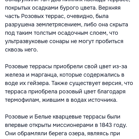
покрытых осадками бурого цвета. Верхняя
часть Розовых террас, очевидно, была
разрушена землетрясением, либо она скрыта
под таким толстым осадочным слоем, что
ультразвуковые сонары не могут пробиться
сквозь него.
Розовые террасы приобрели свой цвет из-за
железа и марганца, которые содержались в
воде их гейзера. Также существует версия, что
терраса приобрела розовый цвет благодаря
термофилам, жившим в водах источника.
Розовые и Белые кварцевые террасы были
впервые открыты миссионерами в 1843 году.
Они обрамляли берега озера, являясь при