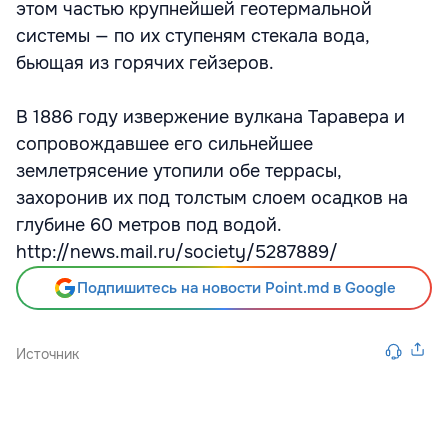
этом частью крупнейшей геотермальной
системы — по их ступеням стекала вода,
бьющая из горячих гейзеров.
В 1886 году извержение вулкана Таравера и
сопровождавшее его сильнейшее
землетрясение утопили обе террасы,
захоронив их под толстым слоем осадков на
глубине 60 метров под водой.
http://news.mail.ru/society/5287889/
Подпишитесь на новости Point.md в Google
Источник