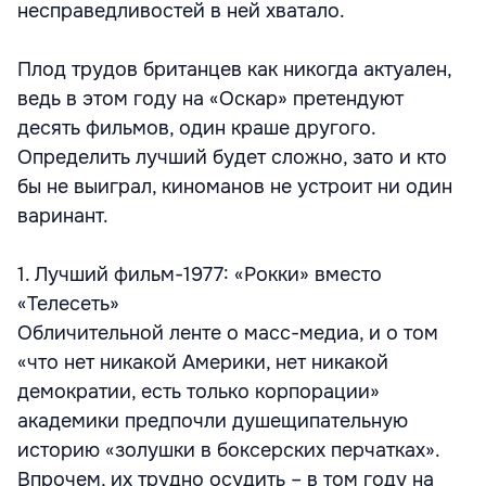
несправедливостей в ней хватало.
Плод трудов британцев как никогда актуален,
ведь в этом году на «Оскар» претендуют
десять фильмов, один краше другого.
Определить лучший будет сложно, зато и кто
бы не выиграл, киноманов не устроит ни один
варинант.
1. Лучший фильм-1977: «Рокки» вместо
«Телесеть»
Обличительной ленте о масс-медиа, и о том
«что нет никакой Америки, нет никакой
демократии, есть только корпорации»
академики предпочли душещипательную
историю «золушки в боксерских перчатках».
Впрочем, их трудно осудить – в том году на