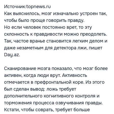
Источник:topnews.ru
Как выяснилось, мозг изначально устроен так,
чтобы было проще говорить правду.
Но если человек постоянно врет, то эту
склонность к правдивости можно преодолеть.
Так, частое вранье становится легким делом и
даже незаметным для детектора лжи, пишет
Day.az.
Сканирование мозга показало, что мозг более
активен, когда люди врут. Активность
отмечается в префронтальной коре. Из этого
был сделан вывод: ложь требует
дополнительного когнитивного контроля и
торможения процесса озвучивания правды.
Кстати, чтобы соврать, требует больше