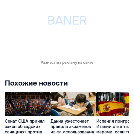
Разместить рекламу на сайте
Похожие новости
Сенат США принял
Дания ужесточает
Испания пригроз
закон об «адских
правила экзаменов
Италии ответным
санкциях» против
из-за использования
мерами, если та 