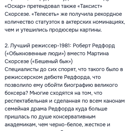
«Оскар» претендовал также «Таксист»
Скорсезе. «Телесеть» же получила рекордное
количество статуэток в актерских номинациях,
чем и утешились продюсеры картины.
2. Лучший режиссер-1981: Роберт Редфорд
(«Обыкновенные люди») вместо Мартина
Скорсезе («Бешеный бык»)
Специалисты до сих спорят, что такого было в
режиссерском дебюте Редфорда, что
позволило ему обойти биографию великого
боксера? Многие сходятся на том, что
респектабельная и сделанная по всем канонам
семейная драма Редфорда куда больше
пришлась по душе консервативным
академикам, чем черно-белое, жесткое и