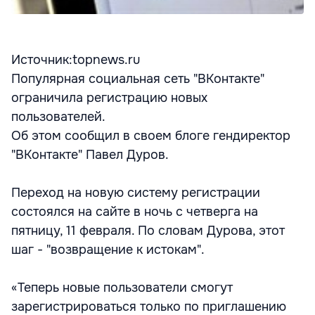
Источник:topnews.ru
Популярная социальная сеть "ВКонтакте"
ограничила регистрацию новых
пользователей.
Об этом сообщил в своем блоге гендиректор
"ВКонтакте" Павел Дуров.
Переход на новую систему регистрации
состоялся на сайте в ночь с четверга на
пятницу, 11 февраля. По словам Дурова, этот
шаг - "возвращение к истокам".
«Теперь новые пользователи смогут
зарегистрироваться только по приглашению