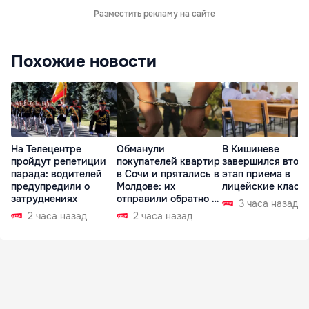
Разместить рекламу на сайте
Похожие новости
На Телецентре
Обманули
В Кишиневе
пройдут репетиции
покупателей квартир
завершился втор
парада: водителей
в Сочи и прятались в
этап приема в
предупредили о
Молдове: их
лицейские класс
затруднениях
отправили обратно в
3 часа назад
РФ
2 часа назад
2 часа назад