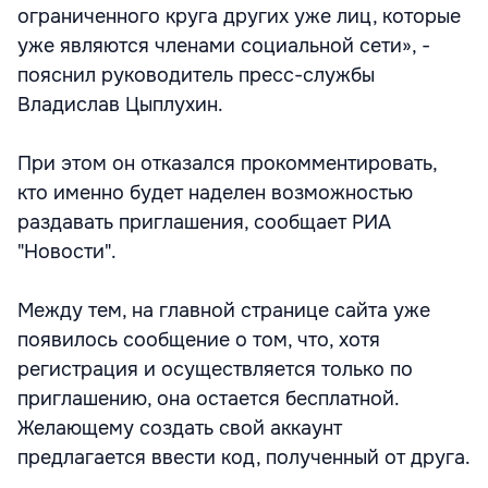
ограниченного круга других уже лиц, которые
уже являются членами социальной сети», -
пояснил руководитель пресс-службы
Владислав Цыплухин.
При этом он отказался прокомментировать,
кто именно будет наделен возможностью
раздавать приглашения, сообщает РИА
"Новости".
Между тем, на главной странице сайта уже
появилось сообщение о том, что, хотя
регистрация и осуществляется только по
приглашению, она остается бесплатной.
Желающему создать свой аккаунт
предлагается ввести код, полученный от друга.