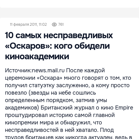
11 февраля 2011, 11:02
761
10 самых несправедливых
«Оскаров»: кого обидели
киноакадемики
Источник:news.mail.ru После каждой
церемонии «Оскара» много говорят о том, кто
получил статуэтку заслуженно, а кому просто
повезло (звезды на небе сошлись
определенным порядком, затмив умы
академиков) Британский журнал о кино Empire
проштудировал историю самой главной
кинопремии мира и обнаружил, что
несправедливостей в ней хватало. Плод
трудов британцев как никогда актуален, ведь в