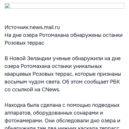
Источник:news.mail.ru
На дне озера Ротомахана обнаружены останки
Розовых террас
В Новой Зеландии ученые обнаружили на дне
озера Ротомахана останки уникальных
кварцевых Розовых террас, которые признаны
восьмым чудом света. Об этом сообщает РБК
со ссылкой на CNews.
Находка была сделана с помощью подводных
аппаратов, оборудованных сонарами и
фотокамерами. Они обследовали дно озера и
обнаружили там два нижних каскада террасс,