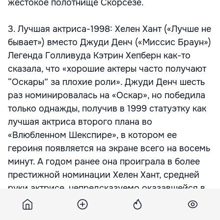
жестокое полотнище Скорсезе.
3. Лучшая актриса-1998: Хелен Хант («Лучше не
бывает») вместо Джуди Денч («Миссис Браун»)
Легенда Голливуда Кэтрин Хепберн как-то
сказала, что «хорошие актеры часто получают
“Оскары” за плохие роли». Джуди Денч шесть
раз номинировалась на «Оскар», но победила
только однажды, получив в 1999 статуэтку как
лучшая актриса второго плана во
«Влюбленном Шекспире», в котором ее
героиня появляется на экране всего на восемь
минут. А годом ранее она проиграла в более
престижной номинации Хелен Хант, средней
руки актрисе, непредсказуемо оказавшейся в
фаворе у академиков.