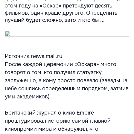
этом году на «Оскар» претендуют десять
фильмов, один краше другого. Определить
лучший будет сложно, зато и кто бы ...
Источник:news.mail.ru
После каждой церемонии «Оскара» много
говорят о том, кто получил статуэтку
заслуженно, а кому просто повезло (звезды на
небе сошлись определенным порядком, затмив
умы академиков)
Британский журнал о кино Empire
проштудировал историю самой главной
кинопремии мира и обнаружил, что