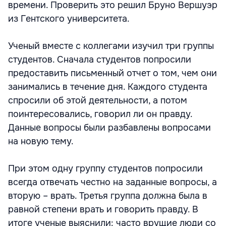
времени. Проверить это решил Бруно Вершуэр
из Гентского университета.
Ученый вместе с коллегами изучил три группы
студентов. Сначала студентов попросили
предоставить письменный отчет о том, чем они
занимались в течение дня. Каждого студента
спросили об этой деятельности, а потом
поинтересовались, говорил ли он правду.
Данные вопросы были разбавлены вопросами
на новую тему.
При этом одну группу студентов попросили
всегда отвечать честно на заданные вопросы, а
вторую – врать. Третья группа должна была в
равной степени врать и говорить правду. В
итоге ученые выяснили: часто врущие люди со