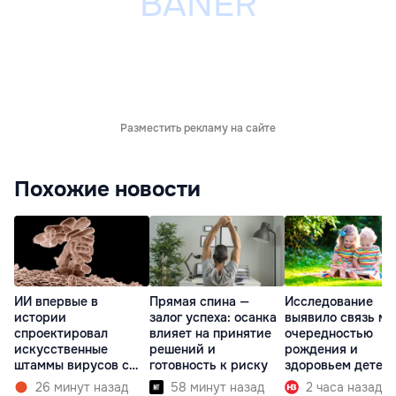
Разместить рекламу на сайте
Похожие новости
ИИ впервые в
Прямая спина —
Исследование
истории
залог успеха: осанка
выявило связь м
спроектировал
влияет на принятие
очередностью
искусственные
решений и
рождения и
штаммы вирусов с
готовность к риску
здоровьем детей
нуля
26 минут назад
58 минут назад
2 часа назад