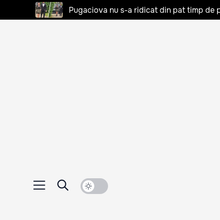
Pugaciova nu s-a ridicat din pat timp de pa