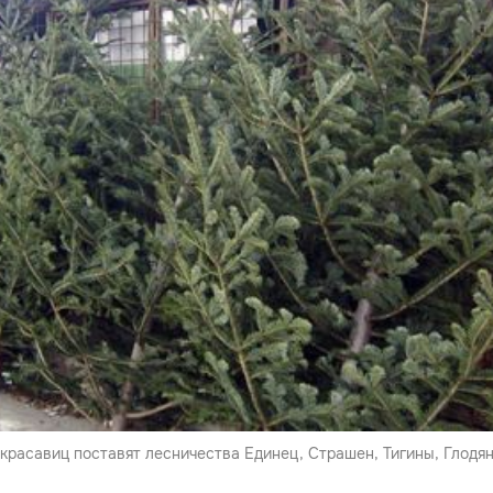
красавиц поставят лесничества Единец, Страшен, Тигины, Глодян