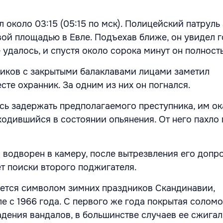
 около 03:15 (05:15 по мск). Полицейский патруль
ой площадью в Евле. Подъехав ближе, он увидел 
е удалось, и спустя около сорока минут он полност
иков с закрытыми балаклавами лицами заметил
те охранник. За одним из них он погнался.
ь задержать предполагаемого преступника, им ок
ходившийся в состоянии опьянения. От него пахло
водворен в камеру, после вытрезвления его допро
 поиски второго поджигателя.
яется символом зимних праздников Скандинавии,
ле с 1966 года. С первого же года покрытая солом
адения вандалов, в большинстве случаев ее сжигал