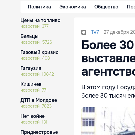
Политика
Экономика
Общество
Пр
Цены на топливо
новостей:
377
27 декабря 20
Tv7
Бельцы
Более 30
новостей:
5726
Газовый кризис
выставле
новостей:
408
агентств
Гагаузия
новостей:
10842
Кишинев
В этом году Госуд
новостей:
771
более 30 тысяч ел
ДТП в Молдове
новостей:
7823
Нет войне
новостей:
131
Приднестровье