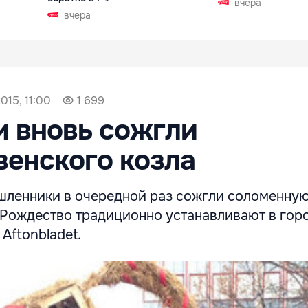
вчера
вчера
015, 11:00
1 699
 вновь сожгли
енского козла
ленники в очередной раз сожгли соломенну
 Рождество традиционно устанавливают в горо
Aftonbladet.