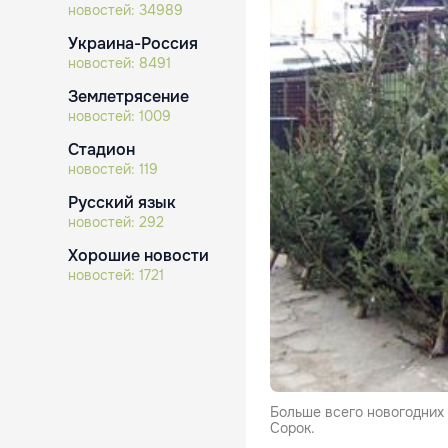
новостей:
34989
Украина-Россия
новостей:
8491
Землетрясение
новостей:
1009
Стадион
новостей:
119
Русский язык
новостей:
292
Хорошие новости
новостей:
1721
Больше всего новогодних 
Сорок.