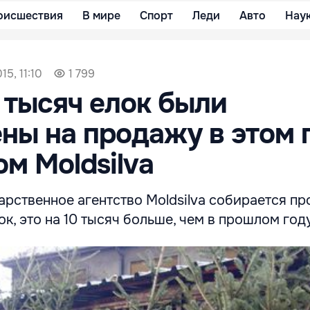
оисшествия
В мире
Спорт
Леди
Авто
Нау
15, 11:10
1 799
 тысяч елок были
ны на продажу в этом 
ом Moldsilva
арственное агентство Moldsilva собирается пр
ок, это на 10 тысяч больше, чем в прошлом году