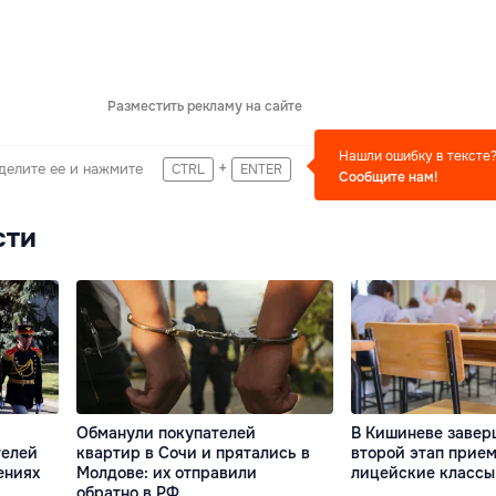
Разместить рекламу на сайте
Нашли ошибку в тексте
+
делите ее и нажмите
CTRL
ENTER
Сообщите нам!
сти
Обманули покупателей
В Кишиневе завер
телей
квартир в Сочи и прятались в
второй этап прием
ениях
Молдове: их отправили
лицейские классы
обратно в РФ