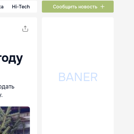
ка
Hi-Tech
Сообщить новость
году
одать
.