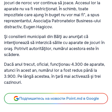
jocuri de noroc vor continua să joace. Accesul lor la
aparate nu va fi restricţionat. În schimb, toate
impozitele care ajung în buget nu vor mai fi", a spus
reprezentantul, Asociaţia Patronatelor Business-ului
distractiv, Eugen Hagicov.
Şi consilierii municipali din Bălţi au anunţat că
intenţionează să interzică sălile cu aparate de jocuri în
oraş. Potrivit autorităţilor, numărul acestora este în
scădere.
Dacă anul trecut, oficial, funcţionau 4.300 de aparate,
atunci în acest an, numărul lor a fost redus până la
3.900. Pe lângă acestea, în ţară mai activează şi trei
cazinouri.
Подпишитесь на новости Point.md в Google