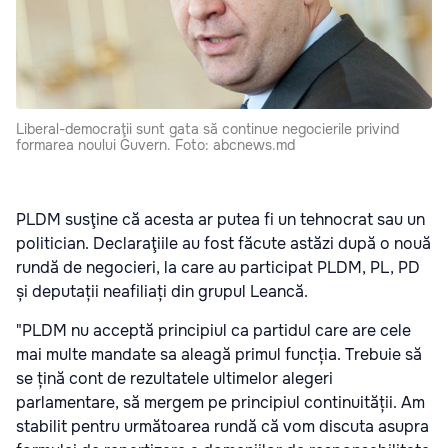
Liberal-democraţii sunt gata să continue negocierile privind
formarea noului Guvern. Foto: abcnews.md
PLDM susţine că acesta ar putea fi un tehnocrat sau un
politician. Declaraţiile au fost făcute astăzi după o nouă
rundă de negocieri, la care au participat PLDM, PL, PD
și deputații neafiliați din grupul Leancă.
"PLDM nu acceptă principiul ca partidul care are cele
mai multe mandate sa aleagă primul funcția. Trebuie să
se țină cont de rezultatele ultimelor alegeri
parlamentare, să mergem pe principiul continuității. Am
stabilit pentru următoarea rundă că vom discuta asupra