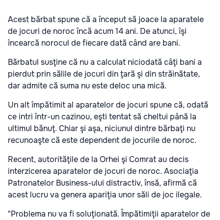
Acest bărbat spune că a început să joace la aparatele
de jocuri de noroc încă acum 14 ani. De atunci, îşi
încearcă norocul de fiecare dată când are bani.
Bărbatul susţine că nu a calculat niciodată câţi bani a
pierdut prin sălile de jocuri din ţară şi din străinătate,
dar admite că suma nu este deloc una mică.
Un alt împătimit al aparatelor de jocuri spune că, odată
ce intri într-un cazinou, eşti tentat să cheltui până la
ultimul bănuţ. Chiar şi aşa, niciunul dintre bărbaţi nu
recunoaşte că este dependent de jocurile de noroc.
Recent, autorităţile de la Orhei şi Comrat au decis
interzicerea aparatelor de jocuri de noroc. Asociaţia
Patronatelor Business-ului distractiv, însă, afirmă că
acest lucru va genera apariţia unor săli de joc ilegale.
"Problema nu va fi soluţionată. Împătimiţii aparatelor de