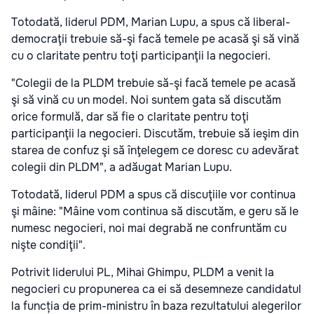
Totodată, liderul PDM, Marian Lupu, a spus că liberal-
democraţii trebuie să-şi facă temele pe acasă şi să vină
cu o claritate pentru toţi participanţii la negocieri.
"Colegii de la PLDM trebuie să-şi facă temele pe acasă
şi să vină cu un model. Noi suntem gata să discutăm
orice formulă, dar să fie o claritate pentru toţi
participanţii la negocieri. Discutăm, trebuie să ieşim din
starea de confuz şi să înţelegem ce doresc cu adevărat
colegii din PLDM", a adăugat Marian Lupu.
Totodată, liderul PDM a spus că discuţiile vor continua
şi mâine: "Mâine vom continua să discutăm, e geru să le
numesc negocieri, noi mai degrabă ne confruntăm cu
nişte condiţii".
Potrivit liderului PL, Mihai Ghimpu, PLDM a venit la
negocieri cu propunerea ca ei să desemneze candidatul
la funcția de prim-ministru în baza rezultatului alegerilor