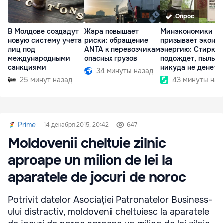
Опрос
В Молдове создадут
Жара повышает
Минэкономики
новую систему учета
риски: обращение
призывает эконо
лиц под
ANTA к перевозчикам
энергию: Стирка
международными
опасных грузов
подождет, пыль
санкциями
никуда не денетс
34 минуты назад
25 минут назад
43 минуты наз
Prime
14 декабря 2015, 20:42
647
Moldovenii cheltuie zilnic
aproape un milion de lei la
aparatele de jocuri de noroc
Potrivit datelor Asociaţiei Patronatelor Business-
ului distractiv, moldovenii cheltuiesc la aparatele