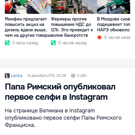
Минфин предлагает
Фермеры против
В Молдове снова
повысить акциз на
повышения НДС до
подешевеет топли
дизель вдвое выше,
12%: Это приведет к
НАРЭ обновило ц
чем на другие товары
волне банкротств
5 часов назад
3 часа назад
5 часов назад
Lenta
14 декабря 2015, 20:38
3 283
Папа Римский опубликовал
первое селфи в Instagram
На странице Ватикана в Instagram
опубликовано первое селфи Папы Римского
Франциска.