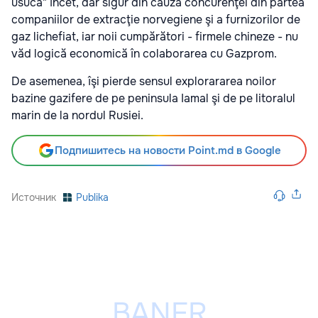
usucă" încet, dar sigur din cauza concurenţei din partea
companiilor de extracţie norvegiene şi a furnizorilor de
gaz lichefiat, iar noii cumpărători - firmele chineze - nu
văd logică economică în colaborarea cu Gazprom.
De asemenea, îşi pierde sensul explorararea noilor
bazine gazifere de pe peninsula Iamal şi de pe litoralul
marin de la nordul Rusiei.
Подпишитесь на новости Point.md в Google
Источник
Publika