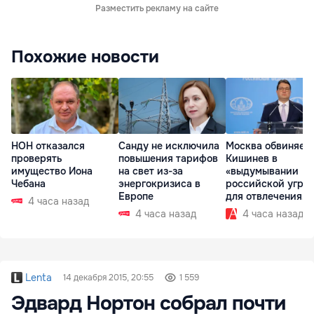
Разместить рекламу на сайте
Похожие новости
НОН отказался
Санду не исключила
Москва обвиняет
проверять
повышения тарифов
Кишинев в
имущество Иона
на свет из-за
«выдумывании
Чебана
энергокризиса в
российской угро
Европе
для отвлечения
4 часа назад
внимания
4 часа назад
4 часа назад
Lenta
14 декабря 2015, 20:55
1 559
Эдвард Нортон собрал почти