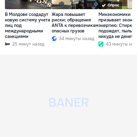
Опрос
В Молдове создадут
Жара повышает
Минэкономики
новую систему учета
риски: обращение
призывает эконо
лиц под
ANTA к перевозчикам
энергию: Стирка
международными
опасных грузов
подождет, пыль
санкциями
никуда не денетс
34 минуты назад
25 минут назад
43 минуты наз