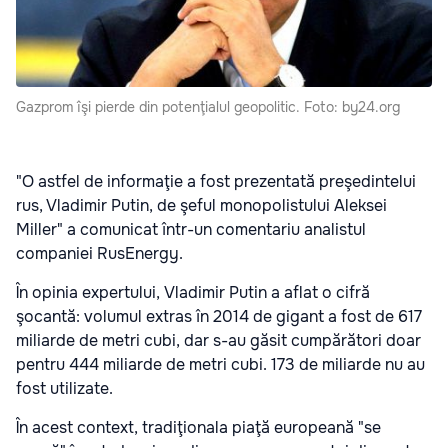
Gazprom îşi pierde din potenţialul geopolitic. Foto: by24.org
"O astfel de informaţie a fost prezentată preşedintelui
rus, Vladimir Putin, de şeful monopolistului Aleksei
Miller" a comunicat într-un comentariu analistul
companiei RusEnergy.
În opinia expertului, Vladimir Putin a aflat o cifră
şocantă: volumul extras în 2014 de gigant a fost de 617
miliarde de metri cubi, dar s-au găsit cumpărători doar
pentru 444 miliarde de metri cubi. 173 de miliarde nu au
fost utilizate.
În acest context, tradiţionala piaţă europeană "se