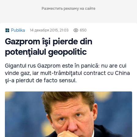
Разместить рекламу на сайте
Publika
14 декабря 2015, 21:03
650
Gazprom îşi pierde din
potenţialul geopolitic
Gigantul rus Gazprom este în panică: nu are cui
vinde gaz, iar mult-trâmbiţatul contract cu China
şi-a pierdut de facto sensul.