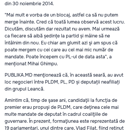
din 30 noiembrie 2014.
"Mai mult e vorba de un blocaj, astfel ca să nu putem
merge înainte. Cred că toată lumea observă acest lucru.
Dicutăm, discutăm dar rezultat nu avem. Mai urmează
ca fiecare să aibă ședințe la partid și mâine să ne
întâlnim din nou. Eu chiar am glumit azi şi am spus că
poate mergem cu cei care au cel mai mic număr de
mandate. Poate începem cu PL-ul de data asta", a
menționat Mihai Ghimpu.
PUBLIKA.MD menţionează că, în această seară, au avut
loc negocieri între PLDM, PL, PD și deputații neafiliați
din grupul Leancă.
Amintim că, timp de şase ani, candidaţii la funcţia de
premier erau propuşi de PLDM, care deţinea cele mai
multe mandate de deputat în cadrul coaliţiile de
guvernare. În prezent, formaţiunea este reprezentată de
19 parlamentari, unul dintre care, Vlad Filat, fiind reţinut