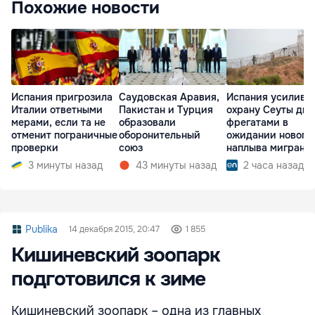
Похожие новости
Испания пригрозила
Саудовская Аравия,
Испания усилива
Италии ответными
Пакистан и Турция
охрану Сеуты дв
мерами, если та не
образовали
фрегатами в
отменит пограничные
оборонительный
ожидании нового
проверки
союз
наплыва мигрант
3 минуты назад
43 минуты назад
2 часа назад
Publika
14 декабря 2015, 20:47
1 855
Кишиневский зоопарк
подготовился к зиме
Кишиневский зоопарк – одна из главных