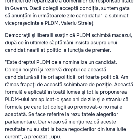
formulei de repartizare a domeniilor de responsabilitate
în Guvern. Dacă colegii acceptă condiția, suntem gata
să anunțăm în următoarele zile candidatul", a subliniat
vicepreședintele PLDM, Valeriu Streleț.
Democraţii şi liberalii susţin că PLDM schimbă macazul,
după ce în ultimele săptămâni insista asupra unui
candidat neafiliat politic la funcţia de premier.
"Este dreptul PLDM de a nominaliza un candidat.
Colegii noiştri îşi rezervă dreptul ca această
candidatură să fie ori apolitică, ori foarte politică. Am
rămas frapaţi de această schimbare de poziţie. Această
formulă e aplicată în toată lumea şi tot la propunerea
PLDM-ului am aplicat-o şase ani de zile şi e straniu că
formula pe care tot colegii au promovat-o nu mai e
aceptată. Se face referire la rezultatele alegerilor
parlamentare. Dar vreau să menționez că aceste
rezultate nu au stat la baza negocierilor din luna iulie
curent", a precizat Lupu.