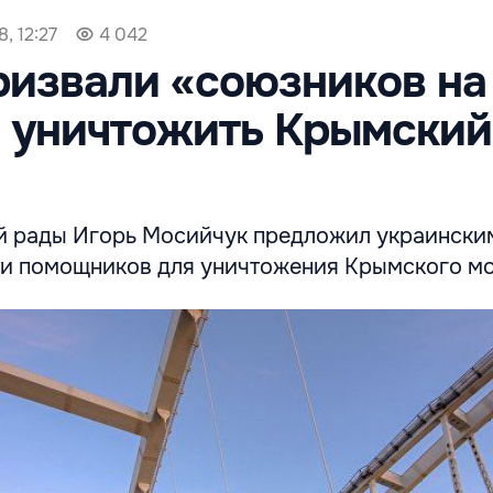
, 12:27
4 042
ризвали «союзников на
» уничтожить Крымский
й рады Игорь Мосийчук предложил украински
и помощников для уничтожения Крымского мо