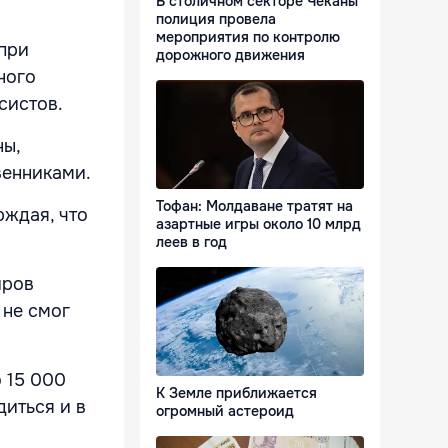
В столичном секторе Чеканы
полиция провела
мероприятия по контролю
при
дорожного движения
ного
систов.
ны,
венниками.
Тофан: Молдаване тратят на
рждая, что
азартные игры около 10 млрд
леев в год
иров
 не смог
 15 000
К Земле приближается
диться и в
огромный астероид