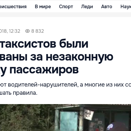
оисшествия
В мире
Спорт
Леди
Авто
Нау
018, 12:32
8 832
 таксистов были
ваны за незаконную
ку пассажиров
ют водителей-нарушителей, а многие из них с
ать правила.