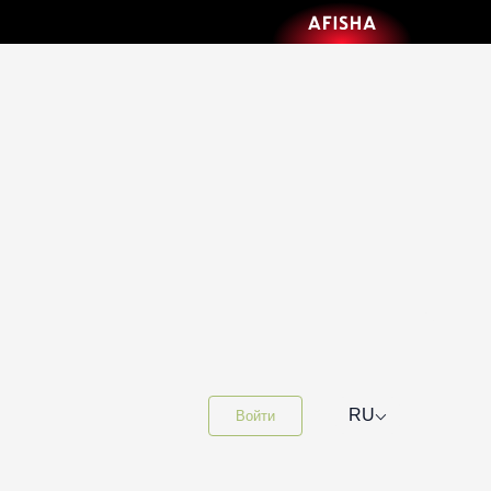
⌵
RU
Войти