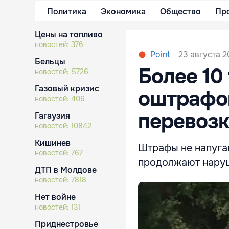
Политика
Экономика
Общество
Пр
Цены на топливо
новостей:
376
23 августа 2
Point
Бельцы
Более 10
новостей:
5726
Газовый кризис
оштрафо
новостей:
406
перевоз
Гагаузия
новостей:
10842
Кишинев
Штрафы не напуга
новостей:
767
продолжают наруш
ДТП в Молдове
новостей:
7818
Нет войне
новостей:
131
Приднестровье