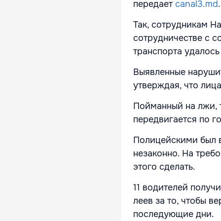
передает
canal3.md
Так, сотрудникам Н
сотрудничестве с с
транспорта
удалось 
Выявленные нарушит
утверждая, что лиц
Пойманный на лжи, т
передвигается по го
Полицейскими был в
незаконно. На треб
этого сделать.
11 водителей получ
леев за то, чтобы в
последующие дни.