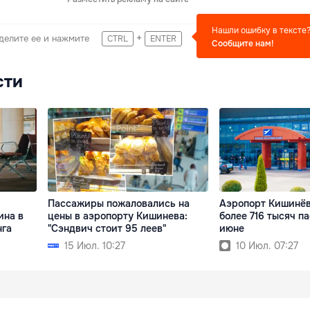
Нашли ошибку в тексте
+
делите ее и нажмите
CTRL
ENTER
Сообщите нам!
сти
Пассажиры пожаловались на
Аэропорт Кишинёв
ина в
цены в аэропорту Кишинева:
более 716 тысяч п
нга
"Сэндвич стоит 95 леев"
июне
15 Июл. 10:27
10 Июл. 07:27