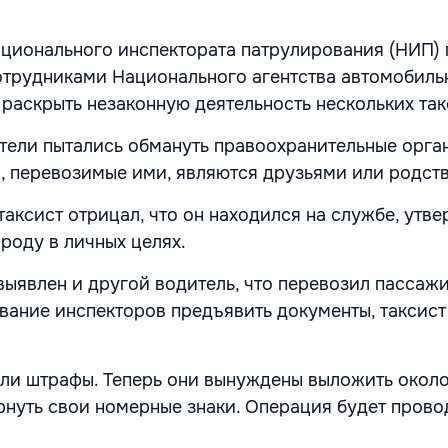
.
ационального инспектората патрулирования (НИП)
отрудниками Национального агентства автомобиль
раскрыть незаконную деятельность нескольких так
ели пытались обмануть правоохранительные орга
а, перевозимые ими, являются друзьями или родст
аксист отрицал, что он находился на службе, утве
роду в личных целях.
ыявлен и другой водитель, что перевозил пассаж
ование инспекторов предъявить документы, таксист
или штрафы. Теперь они вынуждены выложить около
ернуть свои номерные знаки. Операция будет прово