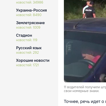
новостей:
34986
Украина-Россия
новостей:
8490
Землетрясение
новостей:
1009
Стадион
новостей:
119
Русский язык
новостей:
292
Хорошие новости
новостей:
1721
11 водителей получили шт
свои номерные знаки.
Точнее, речь идет о