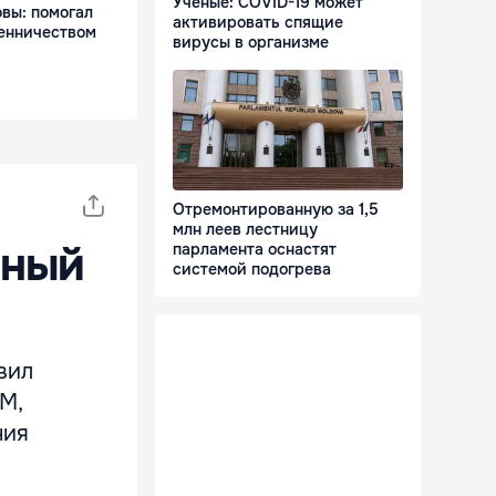
Ученые: COVID-19 может
вы: помогал
активировать спящие
енничеством
вирусы в организме
Отремонтированную за 1,5
млн леев лестницу
аный
парламента оснастят
системой подогрева
вил
М,
ния