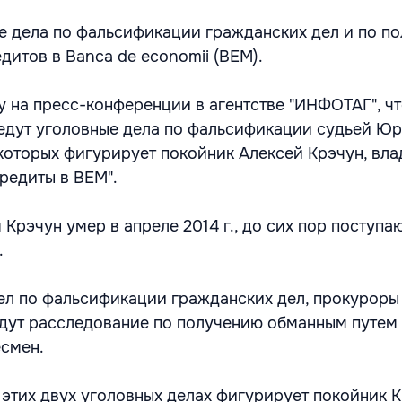
е дела по фальсификации гражданских дел и по п
дитов в Banca de economii (BEM).
у на пресс-конференции в агентстве "ИНФОТАГ", чт
ведут уголовные дела по фальсификации судьей Ю
 которых фигурирует покойник Алексей Крэчун, вла
редиты в BEM".
я Крэчун умер в апреле 2014 г., до сих пор поступа
.
ел по фальсификации гражданских дел, прокуроры
едут расследование по получению обманным путем 
есмен.
в этих двух уголовных делах фигурирует покойник К