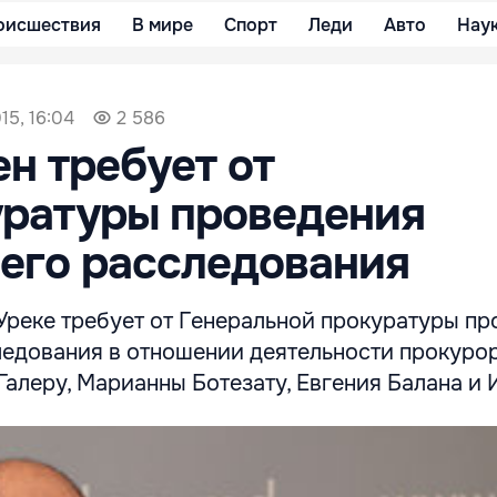
оисшествия
В мире
Спорт
Леди
Авто
Нау
15, 16:04
2 586
н требует от
уратуры проведения
его расследования
Уреке требует от Генеральной прокуратуры п
ледования в отношении деятельности прокуро
Галеру, Марианны Ботезату, Евгения Балана и 