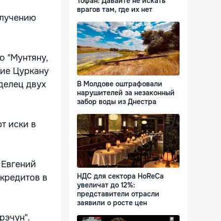
Тофан: Давайте не искать
врагов там, где их нет
олучению
о "Мунтяну,
рие Цуркану
делец двух
В Молдове оштрафовали
нарушителей за незаконный
забор воды из Днестра
ют иски в
 Евгений
НДС для сектора HoReCa
кредитов в
увеличат до 12%:
представители отрасли
заявили о росте цен
рэчун".