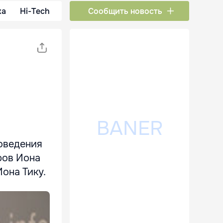
ка
Hi-Tech
Сообщить новость
роведения
ров Иона
Иона Тику.