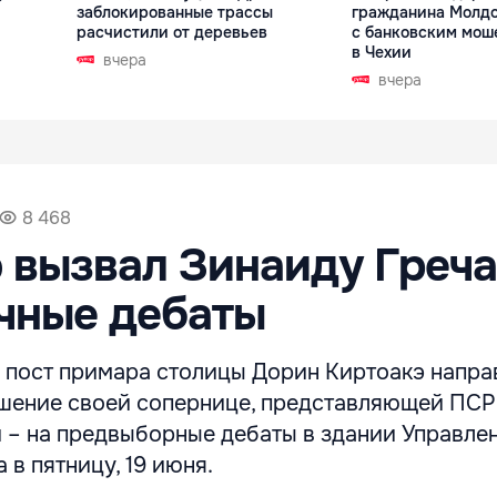
заблокированные трассы
гражданина Молдо
расчистили от деревьев
с банковским мош
в Чехии
вчера
вчера
8 468
 вызвал Зинаиду Греч
чные дебаты
а пост примара столицы Дорин Киртоакэ напра
шение своей сопернице, представляющей ПСР
 – на предвыборные дебаты в здании Управле
 в пятницу, 19 июня.