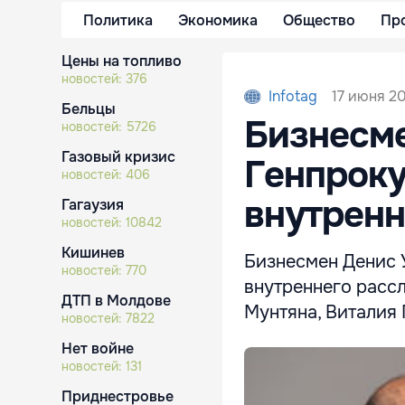
Политика
Экономика
Общество
Пр
Цены на топливо
новостей:
376
17 июня 20
Infotag
Бельцы
Бизнесме
новостей:
5726
Газовый кризис
Генпрок
новостей:
406
внутренн
Гагаузия
новостей:
10842
Кишинев
Бизнесмен Денис 
новостей:
770
внутреннего расс
ДТП в Молдове
Мунтяна, Виталия 
новостей:
7822
Нет войне
новостей:
131
Приднестровье