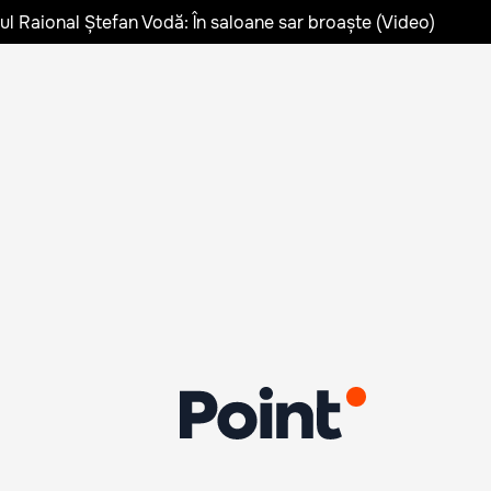
lul Raional Ștefan Vodă: În saloane sar broaște (Video)