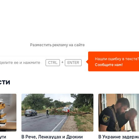
Разместить рекламу на сайте
Нашли ошибку в тексте
+
делите ее и нажмите
CTRL
ENTER
Сообщите нам!
сти
уги
В Рече, Ленкауцах и Дрокии
В Украине задерж