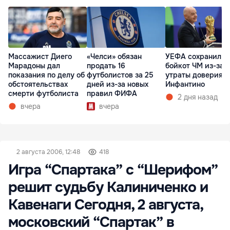
Массажист Диего
«Челси» обязан
УЕФА сохранил
Марадоны дал
продать 16
бойкот ЧМ из-за
показания по делу об
футболистов за 25
утраты доверия к
обстоятельствах
дней из-за новых
Инфантино
смерти футболиста
правил ФИФА
2 дня назад
вчера
вчера
2 августа 2006, 12:48
418
Игра “Спартака” с “Шерифом”
решит судьбу Калиниченко и
Кавенаги Сегодня, 2 августа,
московский “Спартак” в