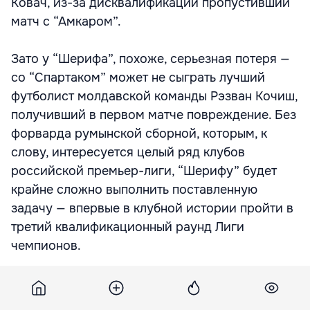
Ковач, из-за дисквалификации пропустивший
матч с “Амкаром”.
Зато у “Шерифа”, похоже, серьезная потеря —
со “Спартаком” может не сыграть лучший
футболист молдавской команды Рэзван Кочиш,
получивший в первом матче повреждение. Без
форварда румынской сборной, которым, к
слову, интересуется целый ряд клубов
российской премьер-лиги, “Шерифу” будет
крайне сложно выполнить поставленную
задачу — впервые в клубной истории пройти в
третий квалификационный раунд Лиги
чемпионов.
Остается напомнить, что игру будет судить 34-
летний бельгиец Серж Гюмьенни, входящий в