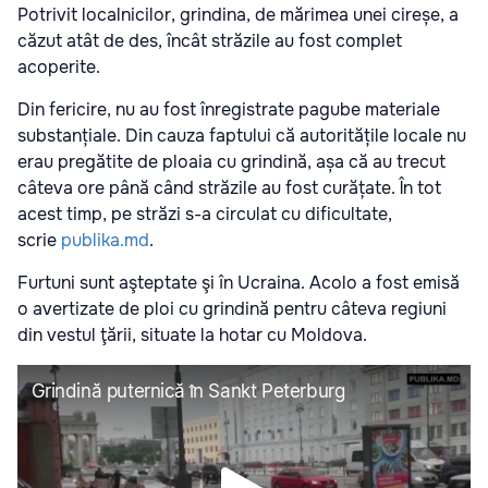
Potrivit localnicilor, grindina, de mărimea unei cireșe, a
căzut atât de des, încât străzile au fost complet
acoperite.
Din fericire, nu au fost înregistrate pagube materiale
substanțiale. Din cauza faptului că autoritățile locale nu
erau pregătite de ploaia cu grindină, așa că au trecut
câteva ore până când străzile au fost curățate. În tot
acest timp, pe străzi s-a circulat cu dificultate,
scrie
publika.md
.
Furtuni sunt aşteptate şi în Ucraina. Acolo a fost emisă
o avertizate de ploi cu grindină pentru câteva regiuni
din vestul ţării, situate la hotar cu Moldova.