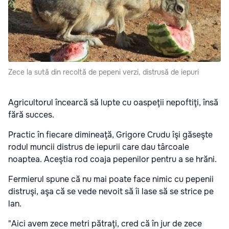
Zece la sută din recoltă de pepeni verzi, distrusă de iepuri
Agricultorul încearcă să lupte cu oaspeţii nepoftiţi, însă
fără succes.
Practic în fiecare dimineaţă, Grigore Crudu îşi găseşte
rodul muncii distrus de iepurii care dau târcoale
noaptea. Aceştia rod coaja pepenilor pentru a se hrăni.
Fermierul spune că nu mai poate face nimic cu pepenii
distruşi, aşa că se vede nevoit să îi lase să se strice pe
lan.
"Aici avem zece metri pătraţi, cred că în jur de zece