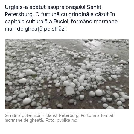
Urgia s-a abătut asupra orașului Sankt
Petersburg. O furtună cu grindină a căzut în
capitala culturală a Rusiei, formând mormane
mari de gheață pe străzi.
Grindină puternică în Sankt Peterburg. Furtuna a format
mormane de gheață. Foto: publika.md