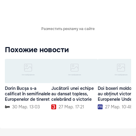
Разместить рекламу на сайте
Похожие новости
Dorin Bucșa s-a
Jucătorii unei echipe
Doi boxeri moldove
calificat în semifinalele
au dansat topless,
au obținut victorii 
Europenelor de tineret
celebrând o victorie
Europenele Under-
30 Мар. 13:03
27 Мар. 17:21
27 Мар. 10:48