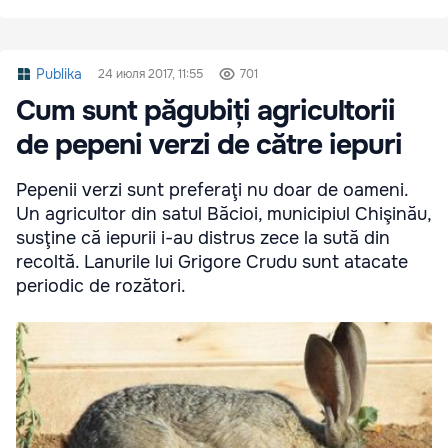
Publika
24 июля 2017, 11:55
701
Cum sunt păgubiți agricultorii
de pepeni verzi de către iepuri
Pepenii verzi sunt preferaţi nu doar de oameni.
Un agricultor din satul Băcioi, municipiul Chişinău,
susţine că iepurii i-au distrus zece la sută din
recoltă. Lanurile lui Grigore Crudu sunt atacate
periodic de rozători.