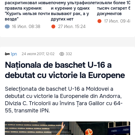
раскритиковал новые
почему ультрафиолет
изъяли более 100
правила курения:
и курение у одних
тысяч сигарет бе
"Курить нельзя почти
вызывают рак, а у
документов
везде"
других нет
17 Июл. 09:48
16 Июл. 08:38
27 Июл. 15:24
Ipn
24 июля 2017, 12:02
332
Naționala de baschet U-16 a
debutat cu victorie la Europene
Selecționata de baschet U-16 a Moldovei a
debutat cu victorie la Europenele din Andorra,
Divizia C. Tricolorii au învins Țara Galilor cu 64-
55, transmite IPN.