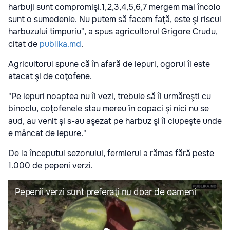
harbuji sunt compromişi.1,2,3,4,5,6,7 mergem mai încolo
sunt o sumedenie. Nu putem să facem faţă, este şi riscul
harbuzului timpuriu", a spus agricultorul Grigore Crudu,
citat de
publika.md
.
Agricultorul spune că în afară de iepuri, ogorul îi este
atacat şi de coţofene.
"Pe iepuri noaptea nu îi vezi, trebuie să îi urmăreşti cu
binoclu, coţofenele stau mereu în copaci şi nici nu se
aud, au venit şi s-au aşezat pe harbuz şi îl ciupeşte unde
e mâncat de iepure."
De la începutul sezonului, fermierul a rămas fără peste
1.000 de pepeni verzi.