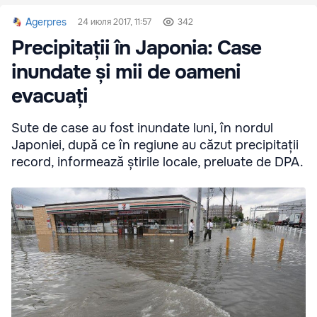
Agerpres
24 июля 2017, 11:57
342
Precipitații în Japonia: Case
inundate și mii de oameni
evacuați
Sute de case au fost inundate luni, în nordul
Japoniei, după ce în regiune au căzut precipitații
record, informează știrile locale, preluate de DPA.