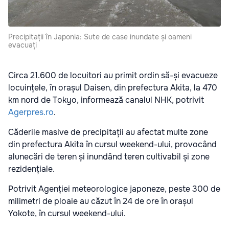
Precipitații în Japonia: Sute de case inundate și oameni
evacuați
Circa 21.600 de locuitori au primit ordin să-și evacueze
locuințele, în orașul Daisen, din prefectura Akita, la 470
km nord de Tokyo, informează canalul NHK, potrivit
Agerpres.ro
.
Căderile masive de precipitații au afectat multe zone
din prefectura Akita în cursul weekend-ului, provocând
alunecări de teren și inundând teren cultivabil și zone
rezidențiale.
Potrivit Agenției meteorologice japoneze, peste 300 de
milimetri de ploaie au căzut în 24 de ore în orașul
Yokote, în cursul weekend-ului.