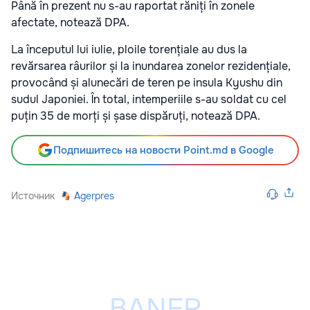
Până în prezent nu s-au raportat răniți în zonele
afectate, notează DPA.
La începutul lui iulie, ploile torențiale au dus la
revărsarea râurilor și la inundarea zonelor rezidențiale,
provocând și alunecări de teren pe insula Kyushu din
sudul Japoniei. În total, intemperiile s-au soldat cu cel
puțin 35 de morți și șase dispăruți, notează DPA.
Подпишитесь на новости Point.md в Google
Источник
Agerpres