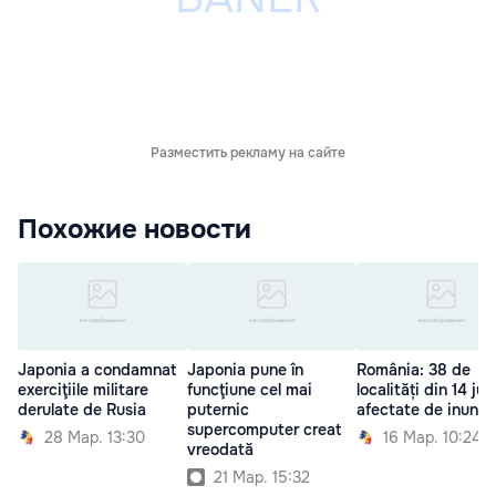
Разместить рекламу на сайте
Похожие новости
Japonia a condamnat
Japonia pune în
România: 38 de
exerciţiile militare
funcţiune cel mai
localități din 14 ju
derulate de Rusia
puternic
afectate de inunda
supercomputer creat
28 Мар. 13:30
16 Мар. 10:24
vreodată
21 Мар. 15:32