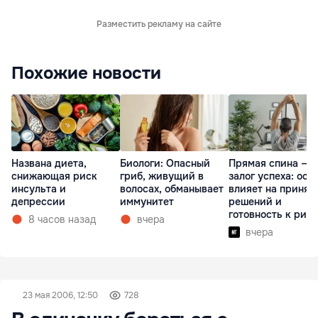
Разместить рекламу на сайте
Похожие новости
Названа диета,
Биологи: Опасный
Прямая спина —
снижающая риск
гриб, живущий в
залог успеха: оса
инсульта и
волосах, обманывает
влияет на принят
депрессии
иммунитет
решений и
готовность к рис
8 часов назад
вчера
вчера
23 мая 2006, 12:50
728