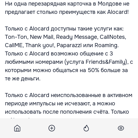
Ни одна перезарядная карточка в Молдове не
предлагает столько преимуществ как Alocard!
Только с Alocard доступны такие услуги как:
Ton-Ton, New Mail, Ready Message, CallNotes,
CallME, Thank you!, Paparazzi или Roaming.
Только с Alocard возможно общение с 3
любимыми номерами (услуга Friends&Family), с
которыми можно общаться на 50% больше за
те же деньги.
Только с Alocard неиспользованные в активном
периоде импульсы не исчезают, а можно
использовать после пополнения счёта. Только
с Alocard на все продукты цены установлены в
леях, поэтому клиенты Moldcell не зависят от
курса валют.