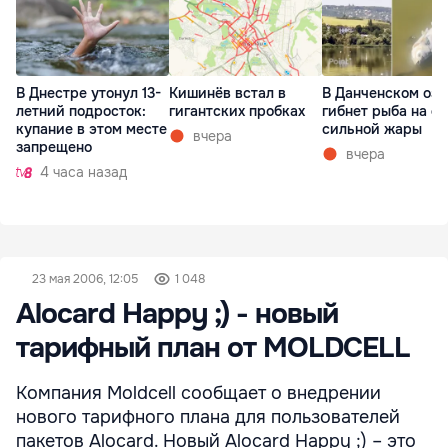
В Днестре утонул 13-
Кишинёв встал в
В Данченском озе
летний подросток:
гигантских пробках
гибнет рыба на ф
купание в этом месте
сильной жары
вчера
запрещено
вчера
4 часа назад
23 мая 2006, 12:05
1 048
Alocard Happy ;) - новый
тарифный план от MOLDCELL
Компания Moldcell сообщает о внедрении
нового тарифного плана для пользователей
пакетов Alocard. Новый Alocard Happy ;) – это