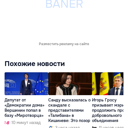
Разместить рекламу на сайте
Похожие новости
Депутат от
Санду высказалась о
Игорь Гросу
«Демократии дома»
скандале с
призывает мэрии
Вершинин попал в
представителями
продолжить проц
базу «Миротворца»
«Талибана» в
добровольного
Кишиневе: Это позор
объединения
10 минут назад
3 часа назад
11 часов назад