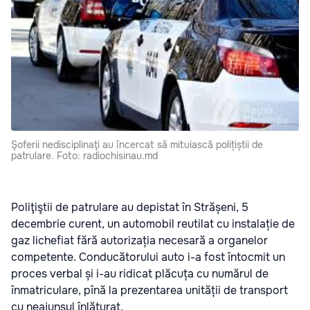
Şoferii nedisciplinaţi au încercat să mituiască polițiștii de
patrulare. Foto: radiochisinau.md
Poliţiştii de patrulare au depistat în Strășeni, 5
decembrie curent, un automobil reutilat cu instalație de
gaz lichefiat fără autorizația necesară a organelor
competente. Conducătorului auto i-a fost întocmit un
proces verbal și i-au ridicat plăcuța cu numărul de
înmatriculare, pînă la prezentarea unității de transport
cu neajunsul înlăturat.