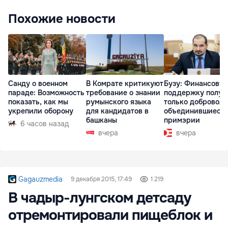
Похожие новости
Санду о военном
В Комрате критикуют
Бузу: Финансову
параде: Возможность
требование о знании
поддержку получ
показать, как мы
румынского языка
только доброволь
укрепили оборону
для кандидатов в
объединившиеся
башканы
примэрии
6 часов назад
вчера
вчера
Gagauzmedia
9 декабря 2015, 17:49
1 219
В чадыр-лунгском детсаду
отремонтировали пищеблок и