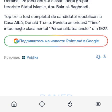
Ucrainei. Pe locul doi s-a clasat liderul grupării
teroriste Statul Islamic, Abu Bakr al-Baghdadi.
Top trei a fost completat de candidatul republican la
Casa Albă, Donald Trump. Revista americană "Time"
întocmeşte clasamentul "Personalitatea anului" din 1927.
Подпишитесь на новости Point.md в Google
Источник
Publika