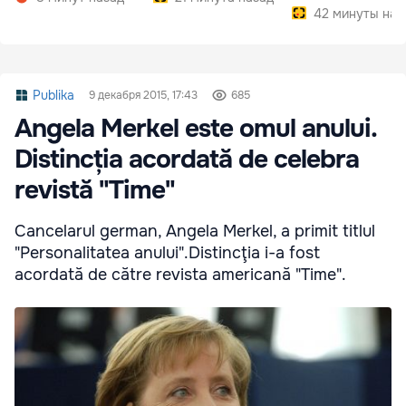
42 минуты наз
Publika
9 декабря 2015, 17:43
685
Angela Merkel este omul anului.
Distincția acordată de celebra
revistă "Time"
Cancelarul german, Angela Merkel, a primit titlul
"Personalitatea anului".Distincţia i-a fost
acordată de către revista americană "Time".