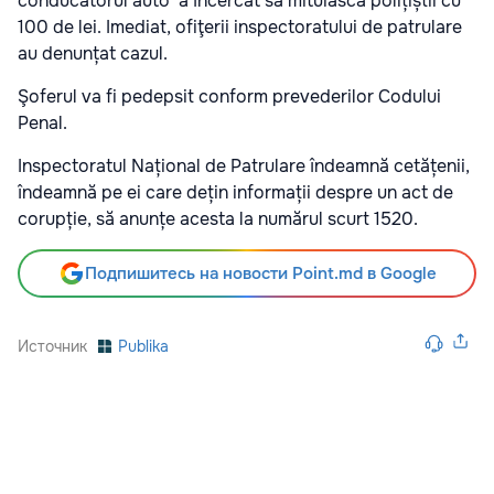
conducătorul auto a încercat să mituiască polițiștii cu
100 de lei. Imediat, ofiţerii inspectoratului de patrulare
au denunțat cazul.
Şoferul va fi pedepsit conform prevederilor Codului
Penal.
Inspectoratul Național de Patrulare îndeamnă cetățenii,
îndeamnă pe ei care dețin informații despre un act de
corupție, să anunțe acesta la numărul scurt 1520.
Подпишитесь на новости Point.md в Google
Источник
Publika