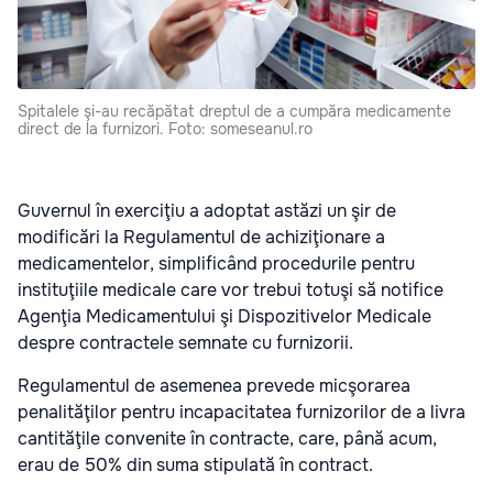
Spitalele şi-au recăpătat dreptul de a cumpăra medicamente
direct de la furnizori. Foto: someseanul.ro
Guvernul în exerciţiu a adoptat astăzi un şir de
modificări la Regulamentul de achiziţionare a
medicamentelor, simplificând procedurile pentru
instituţiile medicale care vor trebui totuşi să notifice
Agenţia Medicamentului şi Dispozitivelor Medicale
despre contractele semnate cu furnizorii.
Regulamentul de asemenea prevede micşorarea
penalităţilor pentru incapacitatea furnizorilor de a livra
cantităţile convenite în contracte, care, până acum,
erau de 50% din suma stipulată în contract.