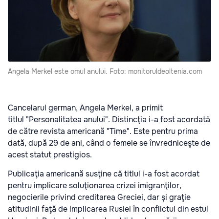
Angela Merkel este omul anului. Foto: monitoruldeoltenia.com
Cancelarul german, Angela Merkel, a primit
titlul "Personalitatea anului". Distincţia i-a fost acordată
de către revista americană "Time". Este pentru prima
dată, după 29 de ani, când o femeie se învredniceşte de
acest statut prestigios.
Publicaţia americană susţine că titlul i-a fost acordat
pentru implicare soluţionarea crizei imigranţilor,
negocierile privind creditarea Greciei, dar şi graţie
atitudinii faţă de implicarea Rusiei în conflictul din estul