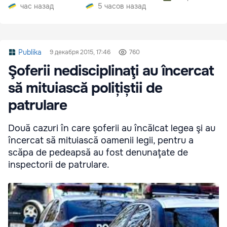
электроэнергии
час назад
5 часов назад
Publika
9 декабря 2015, 17:46
760
Şoferii nedisciplinaţi au încercat
să mituiască polițiștii de
patrulare
Două cazuri în care şoferii au încălcat legea şi au
încercat să mituiască oamenii legii, pentru a
scăpa de pedeapsă au fost denunaţate de
inspectorii de patrulare.