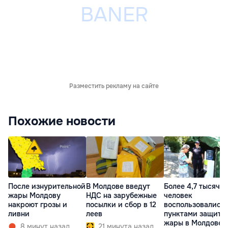
Разместить рекламу на сайте
Похожие новости
После изнурительной
В Молдове введут
Более 4,7 тысячи
жары Молдову
НДС на зарубежные
человек
накроют грозы и
посылки и сбор в 12
воспользовались
ливни
леев
пунктами защиты
жары в Молдове
8 минут назад
21 минута назад