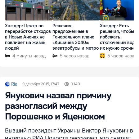
Хаждер: Центр по
Решения,
Хаждер: Есть
переработке отходов
предложенные в
решения, чтобы
в Новых Аненах не
Генеральном плане
избежать
повлияет на жизнь
«Кишинёв 2040»:
отключений воды,
людей
электробусы и метро
их нужно срочно
внедрить
4 минуты назад
5 часов назад
5 часов назад
Ria
9 декабря 2015, 17:47
3 140
Янукович назвал причину
разногласий между
Порошенко и Яценюком
Бывший президент Украины Виктор Янукович в
интервью РИА Новости рассказал, что считает