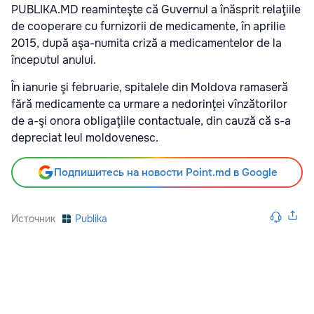
PUBLIKA.MD reaminteşte că Guvernul a înăsprit relaţiile
de cooperare cu furnizorii de medicamente, în aprilie
2015, după aşa-numita criză a medicamentelor de la
începutul anului.
În ianurie şi februarie, spitalele din Moldova ramaseră
fără medicamente ca urmare a nedorinţei vînzătorilor
de a-şi onora obligaţiile contactuale, din cauză că s-a
depreciat leul moldovenesc.
Подпишитесь на новости Point.md в Google
Источник
Publika