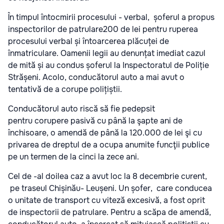
În timpul întocmirii procesului - verbal, șoferul a propus
inspectorilor de patrulare200 de lei pentru ruperea
procesului verbal și întoarcerea plăcuței de
înmatriculare. Oamenii legii au denunțat imediat cazul
de mită și au condus șoferul la Inspectoratul de Poliție
Strășeni. Acolo, conducătorul auto a mai avut o
tentativă de a corupe polițiștii.
Conducătorul auto riscă să fie pedepsit
pentru corupere pasivă cu până la şapte ani de
închisoare, o amendă de până la 120.000 de lei şi cu
privarea de dreptul de a ocupa anumite funcţii publice
pe un termen de la cinci la zece ani.
Cel de -al doilea caz a avut loc la 8 decembrie curent,
pe traseul Chișinău- Leușeni. Un șofer, care conducea
o unitate de transport cu viteză excesivă, a fost oprit
de inspectorii de patrulare. Pentru a scăpa de amendă,