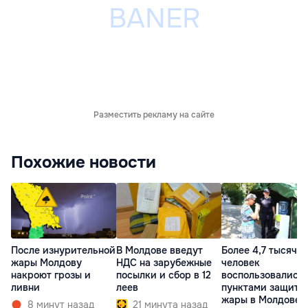
Разместить рекламу на сайте
Похожие новости
После изнурительной
В Молдове введут
Более 4,7 тысячи
жары Молдову
НДС на зарубежные
человек
накроют грозы и
посылки и сбор в 12
воспользовались
ливни
леев
пунктами защиты
жары в Молдове
8 минут назад
21 минута назад