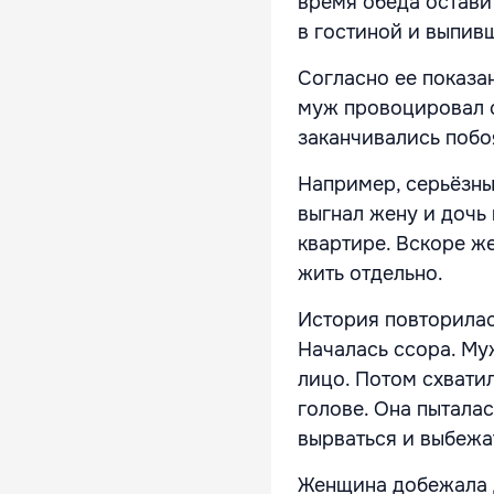
время обеда остави
в гостиной и выпив
Согласно ее показа
муж провоцировал с
заканчивались побо
Например, серьёзны
выгнал жену и дочь
квартире. Вскоре ж
жить отдельно.
История повторилась
Началась ссора. Му
лицо. Потом схватил
голове. Она пыталас
вырваться и выбежа
Женщина добежала д