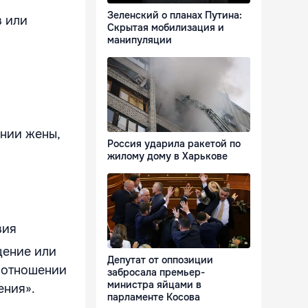
Зеленский о планах Путина:
в или
Скрытая мобилизация и
манипуляции
ении жены,
Россия ударила ракетой по
жилому дому в Харькове
вия
щение или
Депутат от оппозиции
 отношении
забросала премьер-
министра яйцами в
ения».
парламенте Косова