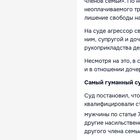
членов семьи». По 
неоплачиваемого тр
лишение свободы на 
На суде агрессор с
ним, супругой и до
рукоприкладства де
Несмотря на это, в
и в отношении доче
Самый гуманный с
Суд постановил, чт
квалифицировали ст
мужчины по статье 
другие насильствен
другого члена семь