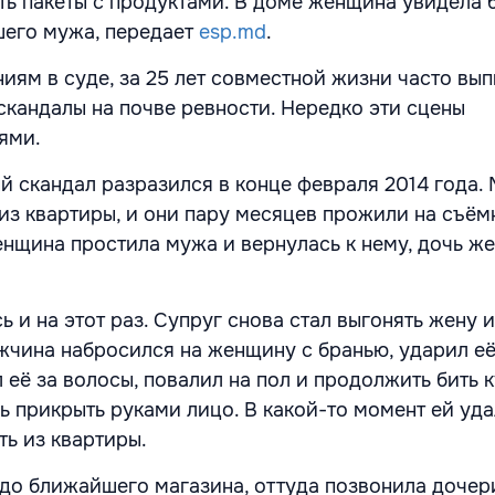
ть пакеты с продуктами. В доме женщина увидела 
шего мужа, передает
esp.md
.
ниям в суде, за 25 лет совместной жизни часто вы
кандалы на почве ревности. Нередко эти сцены
ями.
й скандал разразился в конце февраля 2014 года.
 из квартиры, и они пару месяцев прожили на съём
енщина простила мужа и вернулась к нему, дочь же
 и на этот раз. Супруг снова стал выгонять жену и
жчина набросился на женщину с бранью, ударил её
 её за волосы, повалил на пол и продолжить бить 
ь прикрыть руками лицо. В какой-то момент ей уд
ть из квартиры.
о ближайшего магазина, оттуда позвонила дочери