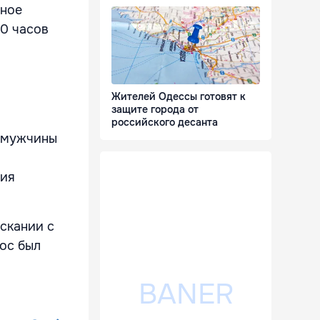
вное
60 часов
Жителей Одессы готовят к
защите города от
российского десанта
а мужчины
ния
скании с
рос был