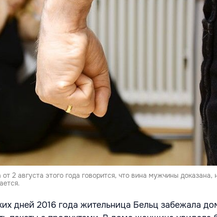
 от 2 августа этого года говорится, что вина мужчины доказана, 
ается.
ких дней 2016 года жительница Бельц забежала до