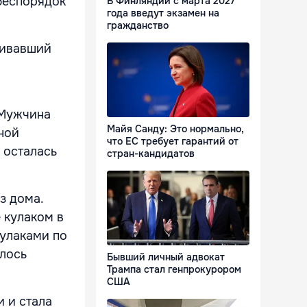
беспорядок
В Финляндии с марта 2027
года введут экзамен на
гражданство
пивавший
 Мужчина
Майя Санду: Это нормально,
ной
что ЕС требует гарантий от
 осталась
стран-кандидатов
з дома.
 кулаком в
кулаками по
алось
Бывший личный адвокат
Трампа стал генпрокурором
США
 и стала