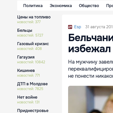
Политика
Экономика
Общество
Пр
Цены на топливо
новостей:
377
31 августа 201
Esp
Бельцы
Бельчани
новостей:
5727
Газовый кризис
избежал
новостей:
408
Гагаузия
На мужчину завели
новостей:
10842
переквалифициров
Кишинев
не понести никако
новостей:
771
ДТП в Молдове
новостей:
7825
Нет войне
новостей:
131
Приднестровье