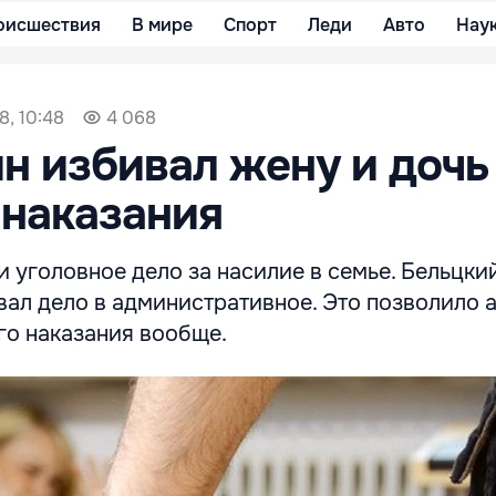
оисшествия
В мире
Спорт
Леди
Авто
Нау
8, 10:48
4 068
н избивал жену и дочь
 наказания
 уголовное дело за насилие в семье. Бельцки
ал дело в административное. Это позволило 
го наказания вообще.