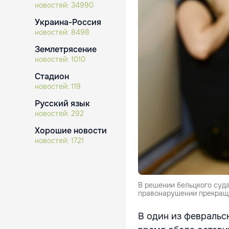
новостей:
34990
Украина-Россия
новостей:
8498
Землетрясение
новостей:
1010
Стадион
новостей:
119
Русский язык
новостей:
292
Хорошие новости
новостей:
1721
В решении бельцкого суда
правонарушении прекращ
В один из февральс