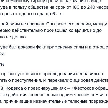
ней семейному тирану грозило наказание в виде
уда в пользу общества на срок от 180 до 240 часо
срок от одного года до 6 лет.
воей вины не признал. Согласно его версии, между
черью действительно произошёл конфликт, но до
ло не дошло.
 суде был доказан факт применения силы и в отнош
ри.
уд
о органы уголовного преследования неправильно
атью преступления. И переквалифицировал дейст
1
78
Кодекса о правонарушениях — «Жестокое обра
ные действия, совершенные одним членом семьи в
и, причинившие незначительные телесные поврежд