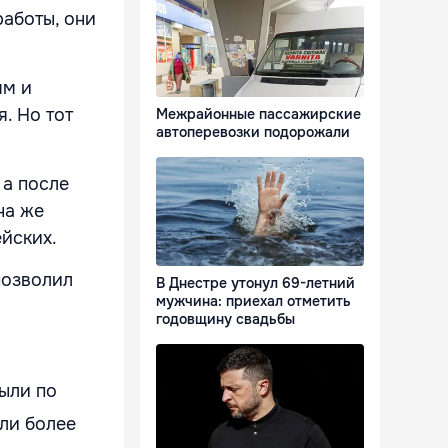
работы, они
ям и
. Но тот
Межрайонные пассажирские
автоперевозки подорожали
 а после
на же
ейских.
позволил
В Днестре утонул 69-летний
мужчина: приехал отметить
годовщину свадьбы
рыли по
или более