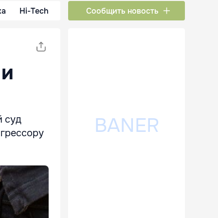
ка
Hi-Tech
Сообщить новость
 и
й суд
агрессору