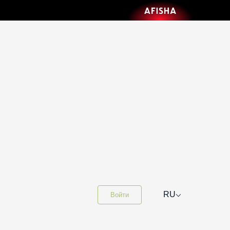
⌵
RU
Войти