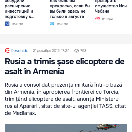
обсудили
Как было бы
проверять
расширение
прекрасно, если бы
имущество Иона
инвестиций и
вы были здесь не
Чебана
подготовку к
только в августе
вчера
отопительному
вчера
вчера
сезону
Deschide
21 декабря 2015, 17:24
753
Rusia a trimis şase elicoptere de
asalt în Armenia
Rusia a consolidat prezenţa militară într-o bază
din Armenia, în apropierea frontierei cu Turcia,
trimiţând elicoptere de asalt, anunţă Ministerul
rus al Apărării, sitat de site-ul agenţiei TASS, citat
de Mediafax.