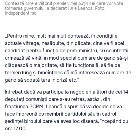
Contează cine e viitorul premier, mai puţin cei care vor vota
formarea guvernului, a declarat Iurie Leancă. Foto:
independent.md
„Pentru mine, mult mai mult contează, în condițiile
actuale vitrege, nesăbuite, din păcate, cine va fi acel
candidat pentru funcția de prim-ministru, cu ce intenții
urmează să vină, în mod special cum are de gând să-și
clădească o majoritate, să fie funcțională, să fie pe
termen lung și bineînțeles că mă interesează cum are de
gând să scoată țara in criză etc.”
Întrebat dacă va participa la negocieri alături de cei 14
deputați comuniști care s-au retras, astăzi, din
fracțiunea PCRM, Leancă a spus că va decide ce va
face împreună cu membrii partidului său în cadrul
ședinței biroului care va avea loc diseară, începând cu
ora 17.00.