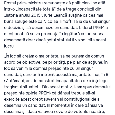
Fostul prim-ministru recunoaște că politicienii se află
într-o „incapacitate totală” de a trage concluzii din
„istoria anului 2015”. Iurie Leancă susține că cea mai
bună soluție este ca Nicolae Timofti să ia de unul singur
o decizie și să desemneze un candidat. Liderul PPEM a
menționat că se va pronunța în legătură cu persoana
desemnată doar dacă șeful statului îi va solicita acest
lucru.
„În loc să creăm o majoritate, să ne punem de comun
acord pe obiective, pe priorități, pe plan de acțiune; în
loc să venim la domnul președinte cu un singur
candidat, care ar fi întrunit această majoritate, noi, în 8
săptămâni, am demonstrat incapacitatea de a înțelege
tragismul situației... Din acest motiv, i-am spus domnului
președinte opinia PPEM: că dânsul trebuie să-și
exercite acest drept suveran și constituțional de a
desemna un candidat. În momentul în care dânsul va
desemna și, dacă va avea nevoie de voturile noastre,