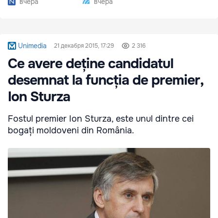
вчера
вчера
сезону
Unimedia
21 декабря 2015, 17:29
2 316
Ce avere deține candidatul
desemnat la funcția de premier,
Ion Sturza
Fostul premier Ion Sturza, este unul dintre cei
bogați moldoveni din România.