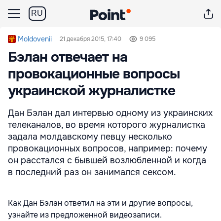
RU
Moldovenii
21 декабря 2015, 17:40
9 095
Бэлан отвечает на
провокационные вопросы
украинской журналистке
Дан Бэлан дал интервью одному из украинских
телеканалов, во время которого журналистка
задала молдавскому певцу несколько
провокационных вопросов, например: почему
он расстался с бывшей возлюбленной и когда
в последний раз он занимался сексом.
Как Дан Бэлан ответил на эти и другие вопросы,
узнайте из предложенной видеозаписи.