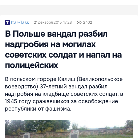
Itar-Tass
21 декабря 2015, 17:23
2 102
В Польше вандал разбил
надгробия на могилах
советских солдат и напал на
полицейских
В польском городе Калиш (Великопольское
воеводство) 37-летний вандал разбил
надгробия на кладбище советских солдат, в
1945 году сражавшихся за освобождение
республики от фашизма.