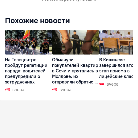
Похожие новости
На Телецентре
Обманули
В Кишиневе
пройдут репетиции
покупателей квартир
завершился втор
парада: водителей
в Сочи и прятались в
этап приема в
предупредили о
Молдове: их
лицейские класс
затруднениях
отправили обратно в
вчера
РФ
вчера
вчера