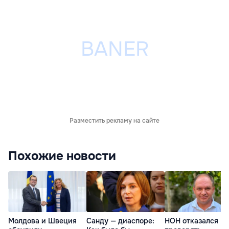
Разместить рекламу на сайте
Похожие новости
Молдова и Швеция
Санду — диаспоре:
НОН отказался