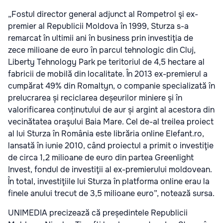
„Fostul director general adjunct al Rompetrol şi ex-
premier al Republicii Moldova în 1999, Sturza s-a
remarcat în ultimii ani în business prin investiţia de
zece milioane de euro în parcul tehnologic din Cluj,
Liberty Tehnology Park pe teritoriul de 4,5 hectare al
fabricii de mobilă din localitate. În 2013 ex-premierul a
cumpărat 49% din Romaltyn, o companie specializată în
prelucrarea și reciclarea deșeurilor miniere și în
valorificarea conținutului de aur și argint al acestora din
vecinătatea oraşului Baia Mare. Cel de-al treilea proiect
al lui Sturza în România este librăria online Elefant.ro,
lansată în iunie 2010, când proiectul a primit o investiţie
de circa 1,2 milioane de euro din partea Greenlight
Invest, fondul de investiţii al ex-premierului moldovean.
În total, investiţiile lui Sturza în platforma online erau la
finele anului trecut de 3,5 milioane euro”, notează sursa.
UNIMEDIA precizează că președintele Republicii