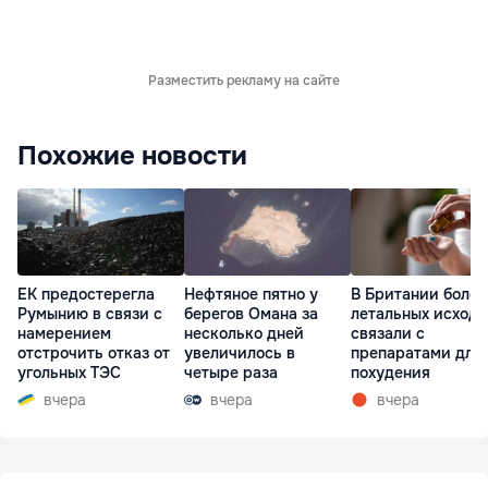
Разместить рекламу на сайте
Похожие новости
ЕК предостерегла
Нефтяное пятно у
В Британии более
Румынию в связи с
берегов Омана за
летальных исходо
намерением
несколько дней
связали с
отстрочить отказ от
увеличилось в
препаратами для
угольных ТЭС
четыре раза
похудения
вчера
вчера
вчера