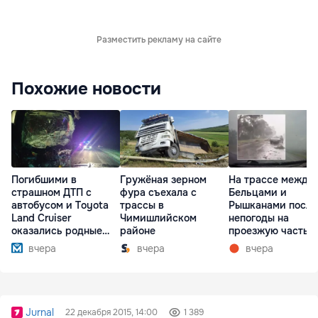
Разместить рекламу на сайте
Похожие новости
Погибшими в
Гружёная зерном
На трассе между
страшном ДТП с
фура съехала с
Бельцами и
автобусом и Toyota
трассы в
Рышканами после
Land Cruiser
Чимишлийском
непогоды на
оказались родные
районе
проезжую часть
братья
упали деревья
вчера
вчера
вчера
Jurnal
22 декабря 2015, 14:00
1 389