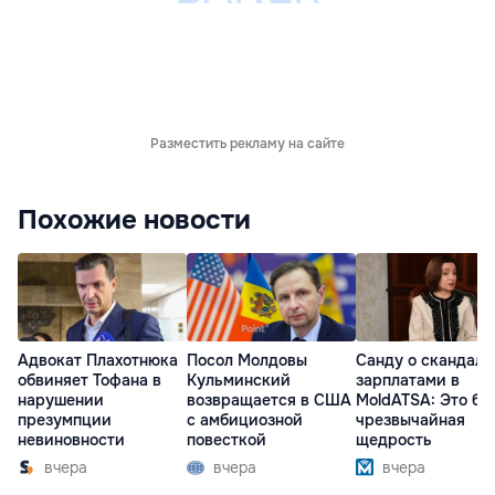
Разместить рекламу на сайте
Похожие новости
Адвокат Плахотнюка
Посол Молдовы
Санду о скандале
обвиняет Тофана в
Кульминский
зарплатами в
нарушении
возвращается в США
MoldATSA: Это бы
презумпции
с амбициозной
чрезвычайная
невиновности
повесткой
щедрость
вчера
вчера
вчера