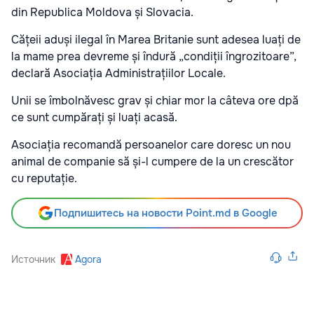
din Republica Moldova și Slovacia.
Cățeii aduși ilegal în Marea Britanie sunt adesea luați de
la mame prea devreme și îndură „condiții îngrozitoare”,
declară Asociația Administrațiilor Locale.
Unii se îmbolnăvesc grav și chiar mor la câteva ore dpă
ce sunt cumpărați și luați acasă.
Asociația recomandă persoanelor care doresc un nou
animal de companie să și-l cumpere de la un crescător
cu reputație.
Подпишитесь на новости Point.md в Google
Источник
Agora