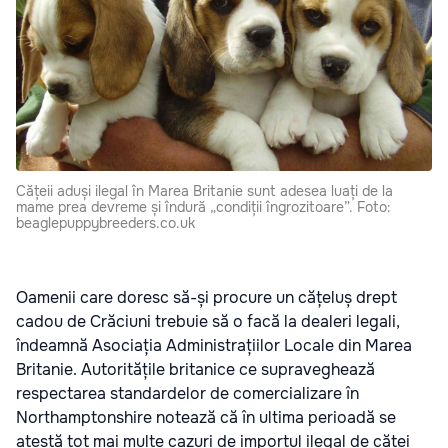
Cățeii aduși ilegal în Marea Britanie sunt adesea luați de la
mame prea devreme și îndură „condiții îngrozitoare”. Foto:
beaglepuppybreeders.co.uk
Oamenii care doresc să-și procure un cățeluș drept
cadou de Crăciuni trebuie să o facă la dealeri legali,
îndeamnă Asociația Administrațiilor Locale din Marea
Britanie. Autoritățile britanice ce supraveghează
respectarea standardelor de comercializare în
Northamptonshire notează că în ultima perioadă se
atestă tot mai multe cazuri de importul ilegal de căței