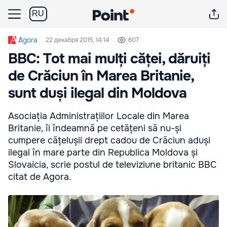
RU
Agora
22 декабря 2015, 14:14
607
BBC: Tot mai mulți căței, dăruiți
de Crăciun în Marea Britanie,
sunt duși ilegal din Moldova
Asociația Administrațiilor Locale din Marea
Britanie, îi îndeamnă pe cetățeni să nu-și
cumpere cățelușii drept cadou de Crăciun aduși
ilegal în mare parte din Republica Moldova și
Slovaicia, scrie postul de televiziune britanic BBC
citat de Agora.