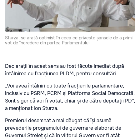
Sturza, se arată optimist în ceea ce privește șansele de a primi
vot de încredere din partea Parlamentului.
Declarații în acest sens au fost făcute imediat după
întâlnirea cu fracțiunea PLDM, pentru consultări.
„Voi avea întâlniri cu toate fracțiunile parlamentare,
inclusiv cu PSRM, PCRM și Platforma Social Democrată.
Sunt sigur că voi fi votat, chiar și de către deputații PD”,
a menționat ion Sturza.
Premierul desemnat a mai dăugat că își asumă
prevederile programului de guvernare elaborat de
Guvernul Streleț și că în viitorul Guvern vor fi atât