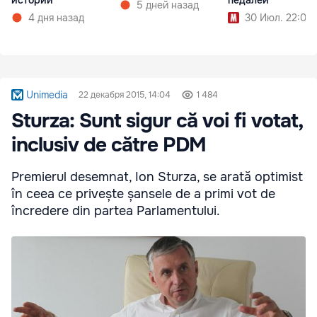
истории
педалей
5 дней назад
4 дня назад
30 Июл. 22:00
Unimedia
22 декабря 2015, 14:04
1 484
Sturza: Sunt sigur că voi fi votat,
inclusiv de către PDM
Premierul desemnat, Ion Sturza, se arată optimist
în ceea ce privește șansele de a primi vot de
încredere din partea Parlamentului.