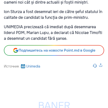
oameni noi cât și dintre actualii și foștii miniștri.
Ion Sturza a fost desemnat ieri de către șeful statului în
calitate de candidat la funcția de prim-ministru.
UNIMEDIA precizează că imediat după desemnarea
liderul PDM, Marian Lupu, a declarat că Nicolae Timofti
a desemnat un candidat fără șanse.
Подпишитесь на новости Point.md в Google
Источник
Unimedia