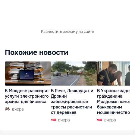
Разместить рекламу на сайте
Похожие новости
В Молдове расширят
В Рече, Ленкауцах и
В Украине задер
услуги электронного
Дрокии
гражданина
архива для бизнеса
заблокированные
Молдовы: помогал
трассы расчистили
банковским
вчера
от деревьев
мошенничеством 
Чехии
вчера
вчера