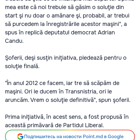
mea este că noi trebuie să găsim o soluţie din
start şi nu doar o amânare şi, probabil, ar trebui
să purcedem la înregistrările acestor maşini", a
spus în replică deputatul democrat Adrian
Candu.
Şoferii, deşi susţin iniţiativa, pledează pentru o
soluţie finală.
"În anul 2012 ce facem, iar tre să scăpăm de
maşini. Ori le ducem în Transnistria, ori le
aruncăm. Vrem o soluţie definitivă", spun şoferii.
Prima iniţiativă, în acest sens, a fost propusă în
această primăvară de Partidul Liberal.
Подпишитесь на новости Point.md в Google