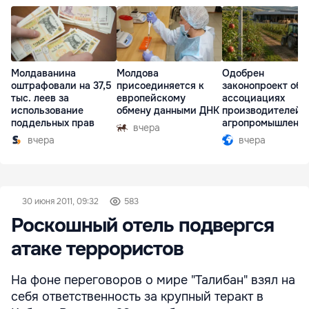
Молдаванина
Молдова
Одобрен
оштрафовали на 37,5
присоединяется к
законопроект об
тыс. леев за
европейскому
ассоциациях
использование
обмену данными ДНК
производителей 
поддельных прав
агропромышленн
вчера
комплексе
вчера
вчера
30 июня 2011, 09:32
583
Роскошный отель подвергся
атаке террористов
На фоне переговоров о мире "Талибан" взял на
себя ответственность за крупный теракт в