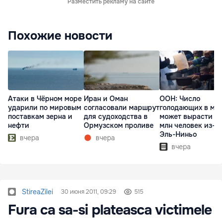
Разместить рекламу на сайте
Похожие новости
Атаки в Чёрном море
Иран и Оман
ООН: Число
ударили по мировым
согласовали маршрут
голодающих в ми
поставкам зерна и
для судоходства в
может вырасти д
нефти
Ормузском проливе
млн человек из-з
Эль-Ниньо
вчера
вчера
вчера
StireaZilei
30 июня 2011, 09:29
515
Fura ca sa-si plateasca victimele