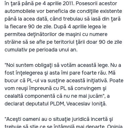
în ţară până pe 4 aprilie 2011. Posesorii acestor
automobilele vor beneficia de condiţiile existente
până la acea dată, când trebuiau să iasă din ţară
la fiecare 90 de zile. După 4 aprilie legea le
permitea deţinătorilor de maşini cu numere
străine să se afle pe teritoriul ţării doar 90 de zile
cumulativ pe perioada unui an.
"Noi suntem obligaţi să votăm această lege. Nu a
fost înţelegerea şi asta îmi pare foarte rău. Mă
bucur că PL-ul va susţine această iniţiativă. Poate
vom reuşi împreună cu PL să convingem şi
cealaltă componentă că nu ne mai jucăm", a
declarat deputatul PLDM, Veaceslav Ioniţă.
"Aceşti oameni au o situaţie juridică incertă şi
trebuie să ştie ce se întâmplă mai departe. Opinia