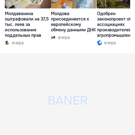
Молдаванина
Молдова
Одобрен
оштрафовали на 37,5
присоединяется к
законопроект об
тыс. леев за
европейскому
ассоциациях
использование
обмену данными ДНК
производителей 
поддельных прав
агропромышленн
вчера
комплексе
вчера
вчера