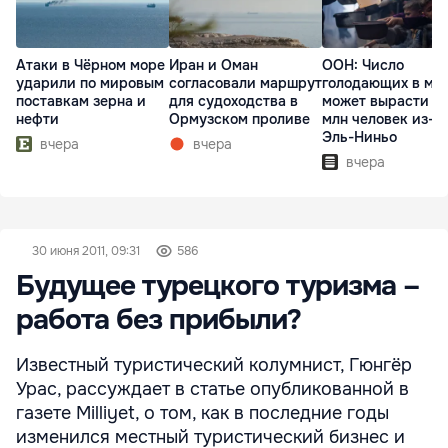
Атаки в Чёрном море
Иран и Оман
ООН: Число
ударили по мировым
согласовали маршрут
голодающих в ми
поставкам зерна и
для судоходства в
может вырасти д
нефти
Ормузском проливе
млн человек из-з
Эль-Ниньо
вчера
вчера
вчера
30 июня 2011, 09:31
586
Будущее турецкого туризма –
работа без прибыли?
Известный туристический колумнист, Гюнгёр
Урас, рассуждает в статье опубликованной в
газете Milliyet, о том, как в последние годы
изменился местный туристический бизнес и