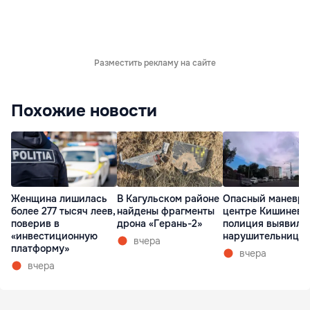
Разместить рекламу на сайте
Похожие новости
Женщина лишилась
В Кагульском районе
Опасный маневр 
более 277 тысяч леев,
найдены фрагменты
центре Кишинева
поверив в
дрона «Герань-2»
полиция выявила
«инвестиционную
нарушительницу
вчера
платформу»
вчера
вчера