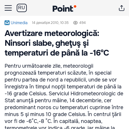
RU
Unimedia
14 декабря 2010, 10:35
494
Avertizare meteorologică:
Ninsori slabe, gheţuş şi
temperaturi de până la -16°C
Pentru următoarele zile, meteorologii
prognozează temperaturi scăzute, în special
pentru partea de nord a republicii, unde se vor
înregistra în timpul nopţii temperaturi de până la
-16 grade Celsius. Serviciul Hidrometeorologic de
Stat anunţă pentru mâine, 14 decembrie, cer
predominant noros cu temperaturi cuprinse între
minus 5 şi minus 10 grade Celsius. În centrul ţării
vor fi de -6°C,-8 °C. În capitală, noaptea,
termometrele vor indica -6 grade, iar mâine la