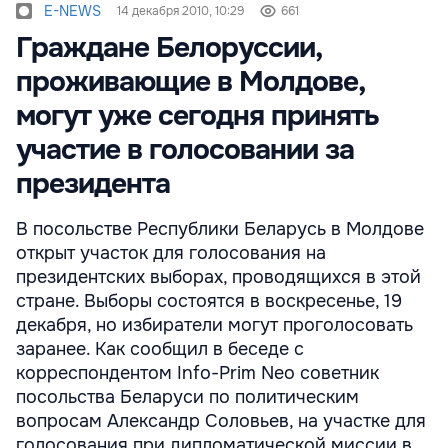
E-NEWS
14 декабря 2010, 10:29
661
Граждане Белоруссии,
проживающие в Молдове,
могут уже сегодня принять
участие в голосовании за
президента
В посольстве Республики Беларусь в Молдове
открыт участок для голосования на
президентских выборах, проводящихся в этой
стране. Выборы состоятся в воскресенье, 19
декабря, но избиратели могут проголосовать
заранее. Как сообщил в беседе с
корреспондентом Info-Prim Neo советник
посольства Беларуси по политическим
вопросам Александр Соловьев, на участке для
голосования при дипломатической миссии в