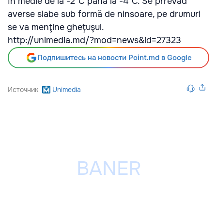
în medie de la -2°C până la -4°C. Se prrevăd
averse slabe sub formă de ninsoare, pe drumuri
se va menţine gheţuşul.
http://unimedia.md/?mod=news&id=27323
Подпишитесь на новости Point.md в Google
Источник
Unimedia