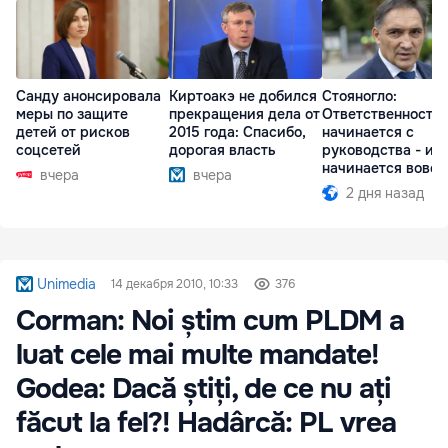
Санду анонсировала
Киртоакэ не добился
Стояногло:
меры по защите
прекращения дела от
Ответственность
детей от рисков
2015 года: Спасибо,
начинается с
соцсетей
дорогая власть
руководства - ил
начинается вовсе
вчера
вчера
2 дня назад
Unimedia
14 декабря 2010, 10:33
376
Corman: Noi știm cum PLDM a
luat cele mai multe mandate!
Godea: Dacă știți, de ce nu ați
făcut la fel?! Hadârcă: PL vrea