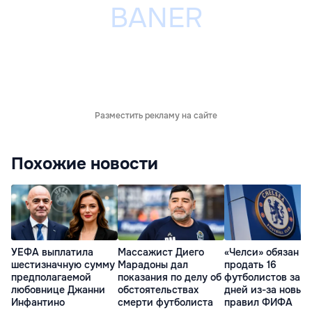
Разместить рекламу на сайте
Похожие новости
УЕФА выплатила
Массажист Диего
«Челси» обязан
шестизначную сумму
Марадоны дал
продать 16
предполагаемой
показания по делу об
футболистов за 2
любовнице Джанни
обстоятельствах
дней из-за новых
Инфантино
смерти футболиста
правил ФИФА