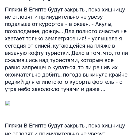
Пляжи В Египте будут закрыты, пока хищницу
не отловят и принудительно не увезут
подальше от курортов - в океан. - Акулы,
похолодание, дождь... Для полного счастья не
хватает только землетрясения! - услышала я
сегодня от синей, кутающейся на пляже в
вязаную кофту туристки. Дело в том, что, то ли
сжалившись над туристами, которым все
равно запрещено купаться, то ли решив их
окончательно добить, погода выкинула крайне
редкий для египетского курорта фортель - с
утра небо заволокло тучами и даже ...
Пляжи В Египте будут закрыты, пока хищницу
не отловят и принудительно не увезут