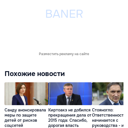
Разместить рекламу на сайте
Похожие новости
Санду анонсировала
Киртоакэ не добился
Стояногло:
меры по защите
прекращения дела от
Ответственность
детей от рисков
2015 года: Спасибо,
начинается с
соцсетей
дорогая власть
руководства - ил