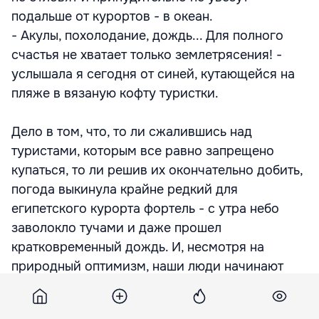
подальше от курортов - в океан.
- Акулы, похолодание, дождь... Для полного
счастья не хватает только землетрясения! -
услышала я сегодня от синей, кутающейся на
пляже в вязаную кофту туристки.
Дело в том, что, то ли сжалившись над
туристами, которым все равно запрещено
купаться, то ли решив их окончательно добить,
погода выкинула крайне редкий для
египетского курорта фортель - с утра небо
заволокло тучами и даже прошел
кратковременный дождь. И, несмотря на
природный оптимизм, наши люди начинают
падать духом. Но на это похолодание втайне
надеются работники отелей: «Ведь если теплые