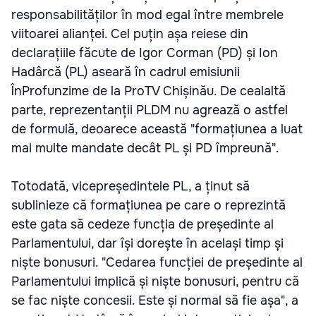
responsabilităților în mod egal între membrele
viitoarei alianței. Cel puțin așa reiese din
declarațiile făcute de Igor Corman (PD) și Ion
Hadârcă (PL) aseară în cadrul emisiunii
ÎnProfunzime de la ProTV Chișinău. De cealaltă
parte, reprezentanții PLDM nu agrează o astfel
de formulă, deoarece această "formațiunea a luat
mai multe mandate decât PL și PD împreună".
Totodată, vicepreședintele PL, a ținut să
sublinieze că formațiunea pe care o reprezintă
este gata să cedeze funcția de președinte al
Parlamentului, dar își dorește în același timp și
niște bonusuri. "Cedarea funcției de președinte al
Parlamentului implică și niște bonusuri, pentru că
se fac niște concesii. Este și normal să fie așa", a