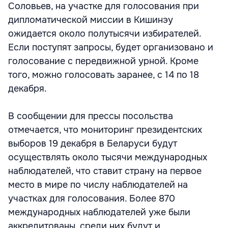
Соловьев, на участке для голосования при
дипломатической миссии в Кишинэу
ожидается около полутысячи избирателей.
Если поступят запросы, будет организовано и
голосование с передвижной урной. Кроме
того, можно голосовать заранее, с 14 по 18
декабря.
В сообщении для прессы посольства
отмечается, что мониторинг президентских
выборов 19 декабря в Беларуси будут
осуществлять около тысячи международных
наблюдателей, что ставит страну на первое
место в мире по числу наблюдателей на
участках для голосования. Более 870
международных наблюдателей уже были
аккредитованы, среди них будут и