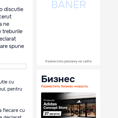
 o discutie
cerut
a ne
 treburile
declarat
 care spune
Разместить рекламу на сайте
Бизнес
utie cu
Разместить бизнес-новость
mul, pentru
a fiecare cu
 a declarat