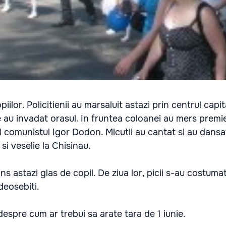
iilor. Policitienii au marsaluit astazi prin centrul capita
e au invadat orasul. In fruntea coloanei au mers premier
i comunistul Igor Dodon. Micutii au cantat si au dans
si veselie la Chisinau.
ins astazi glas de copil. De ziua lor, picii s-au costum
 deosebiti.
despre cum ar trebui sa arate tara de 1 iunie.