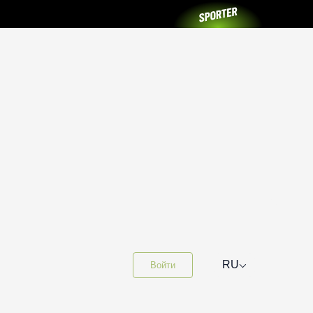
⌵
RU
Войти