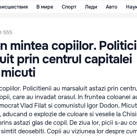
оисшествия
В мире
Спорт
Леди
Авто
Нау
555
in mintea copiilor. Politici
it prin centrul capitalei
 micuti
opiilor. Policitienii au marsaluit astazi prin centru
copii, care au invadat orasul. In fruntea coloanei 
emocrat Vlad Filat si comunistul Igor Dodon. Micut
, aducand o explozie de culoare si veselie la Chis
prins astazi glas de copil. De ziua lor, picii s-au c
simtit deosebiti. Copii au viziunea lor despre cum