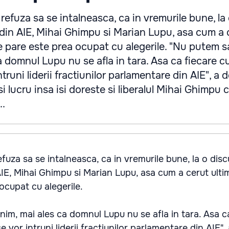
 refuza sa se intalneasca, ca in vremurile bune, la
or din AIE, Mihai Ghimpu si Marian Lupu, asa cum a 
se pare este prea ocupat cu alegerile. "Nu putem s
a domnul Lupu nu se afla in tara. Asa ca fiecare cu
ntruni liderii fractiunilor parlamentare din AIE", a 
si lucru insa isi doreste si liberalul Mihai Ghimpu
..
efuza sa se intalneasca, ca in vremurile bune, la o disc
 AIE, Mihai Ghimpu si Marian Lupu, asa cum a cerut ulti
ocupat cu alegerile.
nim, mai ales ca domnul Lupu nu se afla in tara. Asa c
se vor intruni liderii fractiunilor parlamentare din AIE",