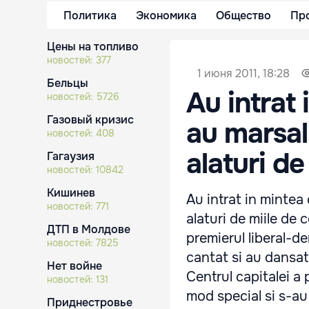
Политика
Экономика
Общество
Пр
Цены на топливо
новостей:
377
1 июня 2011, 18:28
Бельцы
Au intrat 
новостей:
5726
Газовый кризис
au marsalu
новостей:
408
alaturi de
Гагаузия
новостей:
10842
Кишинев
Au intrat in mintea c
новостей:
771
alaturi de miile de 
ДТП в Молдове
premierul liberal-d
новостей:
7825
cantat si au dansat
Нет войне
Centrul capitalei a 
новостей:
131
mod special si s-au 
Приднестровье