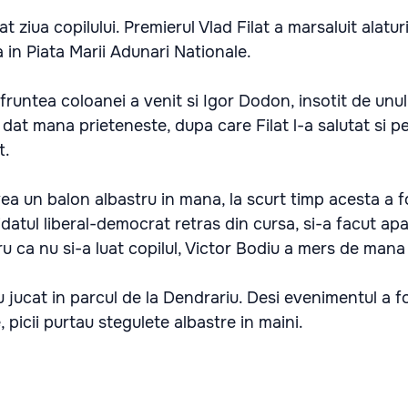
at ziua copilului. Premierul Vlad Filat a marsaluit alatur
a in Piata Marii Adunari Nationale.
 fruntea coloanei a venit si Igor Dodon, insotit de unul 
u dat mana prieteneste, dupa care Filat l-a salutat si pe
t.
ea un balon albastru in mana, la scurt timp acesta a fo
datul liberal-democrat retras din cursa, si-a facut apar
u ca nu si-a luat copilul, Victor Bodiu a mers de mana 
au jucat in parcul de la Dendrariu. Desi evenimentul a f
 picii purtau stegulete albastre in maini.