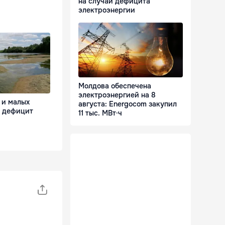
на случай дефицита
электроэнергии
Молдова обеспечена
электроэнергией на 8
 и малых
августа: Energocom закупил
я дефицит
11 тыс. МВт·ч