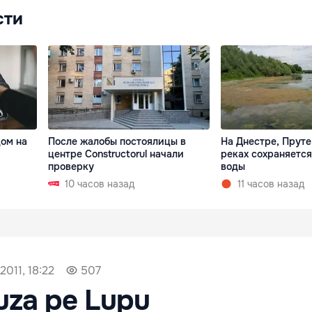
сти
дом на
После жалобы постоялицы в
На Днестре, Пруте
центре Constructorul начали
реках сохраняетс
проверку
воды
10 часов назад
11 часов назад
2011, 18:22
507
efuza pe Lupu