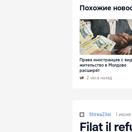
Похожие ново
Права иностранцев с ви
жительство в Молдове
расширят
2 часа назад
1 июня 
StireaZilei
Filat il r