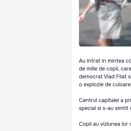
Au intrat in mintea cop
de miile de copii, car
democrat Vlad Filat s
o explozie de culoare 
Centrul capitalei a pr
special si s-au simtit
Copii au viziunea lor 