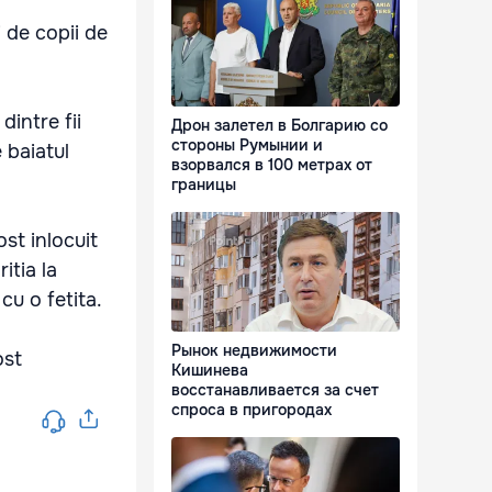
i de copii de
dintre fii
Дрон залетел в Болгарию со
стороны Румынии и
 baiatul
взорвался в 100 метрах от
границы
st inlocuit
itia la
cu o fetita.
Рынок недвижимости
ost
Кишинева
восстанавливается за счет
спроса в пригородах