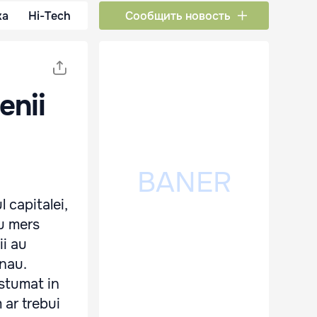
ка
Hi-Tech
Сообщить новость
enii
l capitalei,
au mers
ii au
inau.
ostumat in
 ar trebui