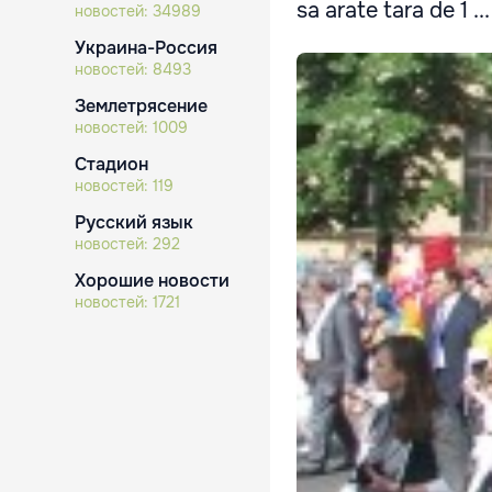
sa arate tara de 1 ...
новостей:
34989
Украина-Россия
новостей:
8493
Землетрясение
новостей:
1009
Стадион
новостей:
119
Русский язык
новостей:
292
Хорошие новости
новостей:
1721