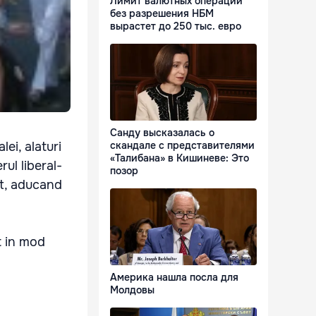
Лимит валютных операций
без разрешения НБМ
вырастет до 250 тыс. евро
Санду высказалась о
lei, alaturi
скандале с представителями
«Талибана» в Кишиневе: Это
ul liberal-
позор
at, aducand
at in mod
Америка нашла посла для
Молдовы