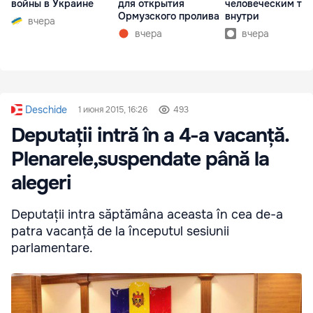
войны в Украине
для открытия
человеческим те
Ормузского пролива
внутри
вчера
вчера
вчера
Deschide
1 июня 2015, 16:26
493
Deputații intră în a 4-a vacanță.
Plenarele,suspendate până la
alegeri
Deputații intra săptămâna aceasta în cea de-a
patra vacanță de la începutul sesiunii
parlamentare.