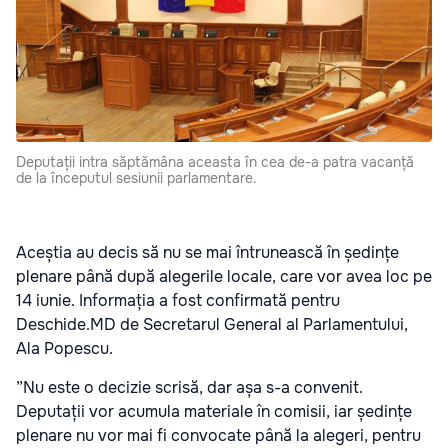
Deputații intra săptămâna aceasta în cea de-a patra vacanță
de la începutul sesiunii parlamentare.
Aceștia au decis să nu se mai întrunească în ședințe
plenare până după alegerile locale, care vor avea loc pe
14 iunie. Informația a fost confirmată pentru
Deschide.MD de Secretarul General al Parlamentului,
Ala Popescu.
”Nu este o decizie scrisă, dar așa s-a convenit.
Deputații vor acumula materiale în comisii, iar ședințe
plenare nu vor mai fi convocate până la alegeri, pentru