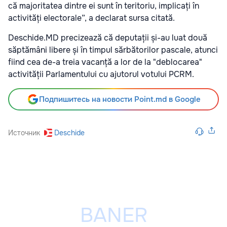
că majoritatea dintre ei sunt în teritoriu, implicați în
activități electorale”, a declarat sursa citată.
Deschide.MD precizează că deputații și-au luat două
săptămâni libere și în timpul sărbătorilor pascale, atunci
fiind cea de-a treia vacanță a lor de la "deblocarea"
activității Parlamentului cu ajutorul votului PCRM.
Подпишитесь на новости Point.md в Google
Источник
Deschide