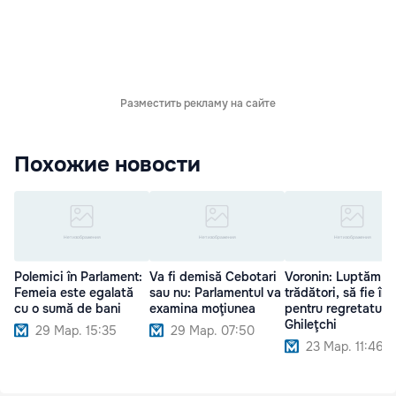
Разместить рекламу на сайте
Похожие новости
Polemici în Parlament:
Va fi demisă Cebotari
Voronin: Luptăm c
Femeia este egalată
sau nu: Parlamentul va
trădători, să fie înț
cu o sumă de bani
examina moţiunea
pentru regretatul
Ghileţchi
29 Мар. 15:35
29 Мар. 07:50
23 Мар. 11:46