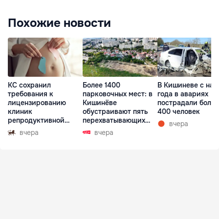
Похожие новости
КС сохранил
Более 1400
В Кишиневе с нач
требования к
парковочных мест: в
года в авариях
лицензированию
Кишинёве
пострадали более
клиник
обустраивают пять
400 человек
репродуктивной
перехватывающих
вчера
медицины
парковок
вчера
вчера