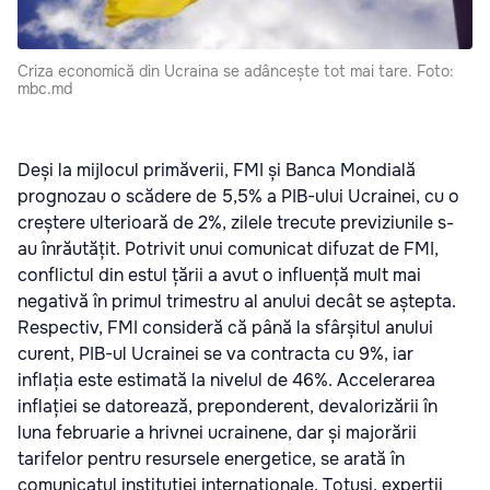
Criza economică din Ucraina se adâncește tot mai tare. Foto:
mbc.md
Deși la mijlocul primăverii, FMI și Banca Mondială
prognozau o scădere de 5,5% a PIB-ului Ucrainei, cu o
creștere ulterioară de 2%, zilele trecute previziunile s-
au înrăutățit. Potrivit unui comunicat difuzat de FMI,
conflictul din estul țării a avut o influență mult mai
negativă în primul trimestru al anului decât se aștepta.
Respectiv, FMI consideră că până la sfârșitul anului
curent, PIB-ul Ucrainei se va contracta cu 9%, iar
inflația este estimată la nivelul de 46%. Accelerarea
inflației se datorează, preponderent, devalorizării în
luna februarie a hrivnei ucrainene, dar și majorării
tarifelor pentru resursele energetice, se arată în
comunicatul instituției internaționale. Totuși, experții