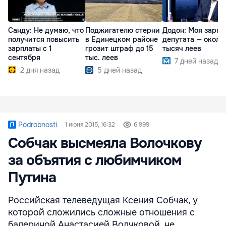
Санду: Не думаю, что
Поджигателю стерни
Додон: Моя зарпл
получится повысить
в Единецком районе
депутата — около
зарплаты с 1
грозит штраф до 15
тысяч леев
сентября
тыс. леев
7 дней назад
2 дня назад
5 дней назад
Podrobnosti
1 июня 2015, 16:32
6 999
Собчак высмеяла Волочкову
за объятия с любимчиком
Путина
Российская телеведущая Ксения Собчак, у
которой сложились сложные отношения с
балериной Анастасией Волчковой, не