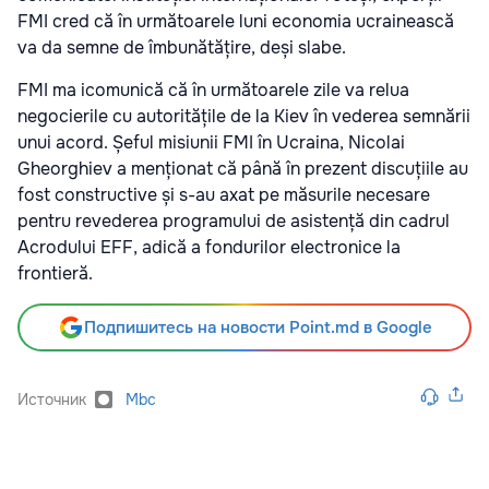
FMI cred că în următoarele luni economia ucrainească
va da semne de îmbunătățire, deși slabe.
FMI ma icomunică că în următoarele zile va relua
negocierile cu autoritățile de la Kiev în vederea semnării
unui acord. Șeful misiunii FMI în Ucraina, Nicolai
Gheorghiev a menționat că până în prezent discuțiile au
fost constructive și s-au axat pe măsurile necesare
pentru revederea programului de asistență din cadrul
Acrodului EFF, adică a fondurilor electronice la
frontieră.
Подпишитесь на новости Point.md в Google
Источник
Mbc