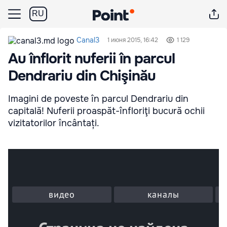
RU
Canal3
1 июня 2015, 16:42
1 129
Au înflorit nuferii în parcul
Dendrariu din Chişinău
Imagini de poveste în parcul Dendrariu din
capitală! Nuferii proaspăt-înfloriţi bucură ochii
vizitatorilor încântați.