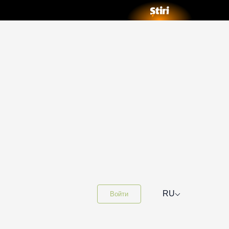
⌵
RU
Войти