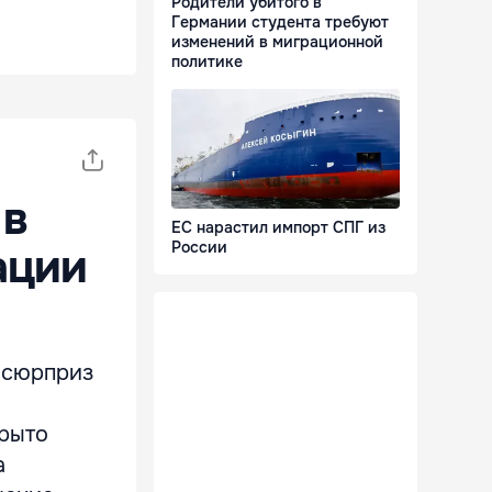
Родители убитого в
Германии студента требуют
изменений в миграционной
политике
 в
ЕС нарастил импорт СПГ из
России
ации
й сюрприз
крыто
а