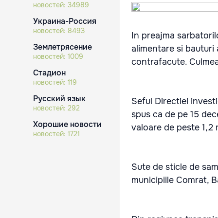
новостей:
34989
Украина-Россия
новостей:
8493
In preajma sarbatoril
Землетрясение
alimentare si bauturi
новостей:
1009
contrafacute. Culmea 
Стадион
новостей:
119
Русский язык
Seful Directiei invest
новостей:
292
spus ca de pe 15 decem
Хорошие новости
valoare de peste 1,2 m
новостей:
1721
Sute de sticle de sam
municipiile Comrat, Ba