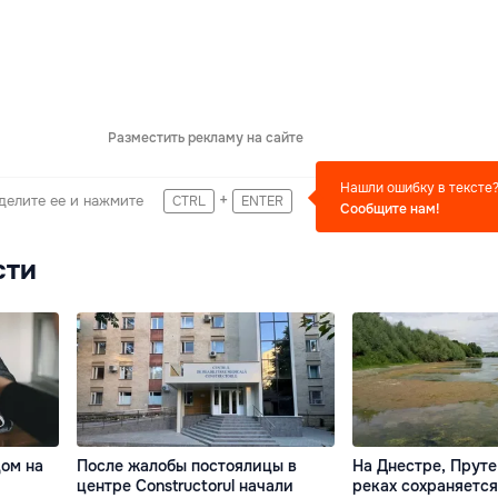
Разместить рекламу на сайте
Нашли ошибку в тексте
+
делите ее и нажмите
CTRL
ENTER
Сообщите нам!
сти
дом на
После жалобы постоялицы в
На Днестре, Пруте
центре Constructorul начали
реках сохраняетс