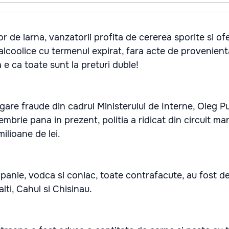
or de iarna, vanzatorii profita de cererea sporite si o
 alcoolice cu termenul expirat, fara acte de provenien
e ca toate sunt la preturi duble!
igare fraude din cadrul Ministerului de Interne, Oleg Pu
brie pana in prezent, politia a ridicat din circuit mar
ilioane de lei.
panie, vodca si coniac, toate contrafacute, au fost de
lti, Cahul si Chisinau.