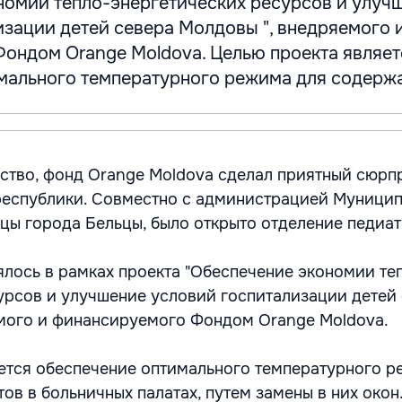
номии тепло-энергетических ресурсов и улуч
изации детей севера Молдовы ", внедряемого 
ондом Orange Moldova. Целью проекта являет
мального температурного режима для содержан
ество, фонд Orange Moldova сделал приятный сюрп
республики. Совместно с администрацией Муници
цы города Бельцы, было открыто отделение педиат
лось в рамках проекта "Обеспечение экономии те
урсов и улучшение условий госпитализации детей
мого и финансируемого Фондом Orange Moldova.
ется обеспечение оптимального температурного р
ов в больничных палатах, путем замены в них окон