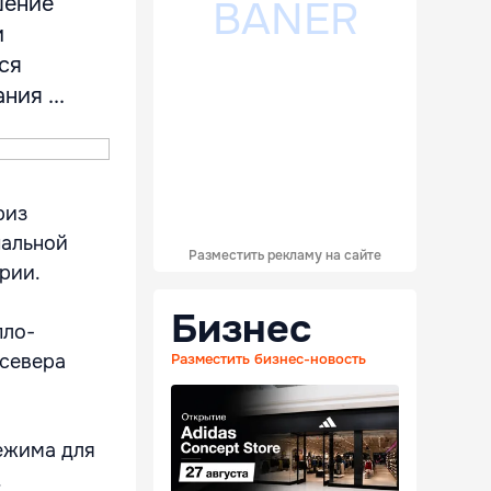
шение
и
ся
ия ...
риз
пальной
Разместить рекламу на сайте
рии.
Бизнес
пло-
 севера
Разместить бизнес-новость
ежима для
.