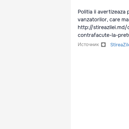
Politia ii avertizeaza
vanzatorilor, care ma
http://stireazilei.m
contrafacute-la-pret
Источник
StireaZil