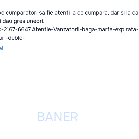
 pe cumparatori sa fie atenti la ce cumpara, dar si la c
i dau gres uneori.
d/c-2167-6647,Atentie-Vanzatorii-baga-marfa-expirata-
uri-duble-
ei