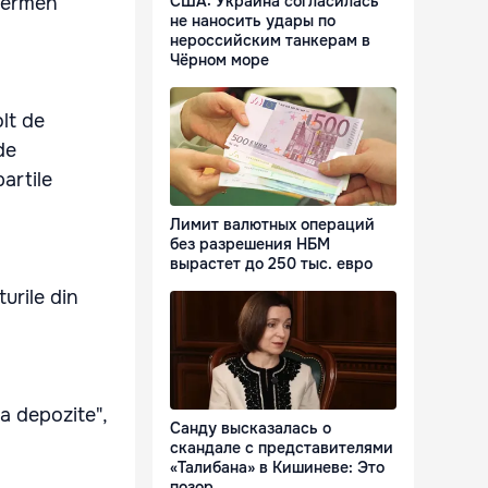
 termen
США: Украина согласилась
не наносить удары по
нероссийским танкерам в
Чёрном море
olt de
de
partile
Лимит валютных операций
без разрешения НБМ
вырастет до 250 тыс. евро
turile din
la depozite",
Санду высказалась о
скандале с представителями
«Талибана» в Кишиневе: Это
позор