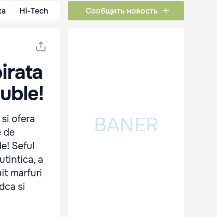
ка
Hi-Tech
Сообщить новость
irata
duble!
 si ofera
e de
e! Seful
utintica, a
it marfuri
dca si