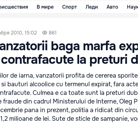
оисшествия
В мире
Спорт
Леди
Авто
Нау
абря 2010, 15:02
861
Vanzatorii baga marfa exp
 contrafacute la preturi 
lor de iarna, vanzatorii profita de cererea sporite
si bauturi alcoolice cu termenul expirat, fara act
trafacute. Culmea e ca toate sunt la preturi dubl
e fraude din cadrul Ministerului de Interne, Oleg P
embrie pana in prezent, politia a ridicat din circu
1,2 milioane de lei. Sute de sticle de sampanie, vo