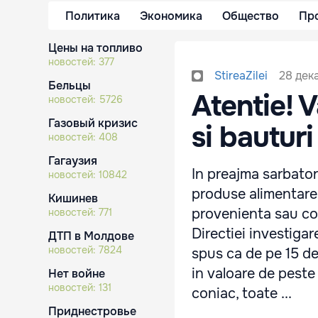
Политика
Экономика
Общество
Пр
Цены на топливо
новостей:
377
28 дек
StireaZilei
Бельцы
Atentie! 
новостей:
5726
Газовый кризис
si bauturi
новостей:
408
Гагаузия
In preajma sarbatori
новостей:
10842
produse alimentare 
Кишинев
provenienta sau con
новостей:
771
Directiei investigar
ДТП в Молдове
новостей:
7824
spus ca de pe 15 dec
in valoare de peste 
Нет войне
новостей:
131
coniac, toate ...
Приднестровье