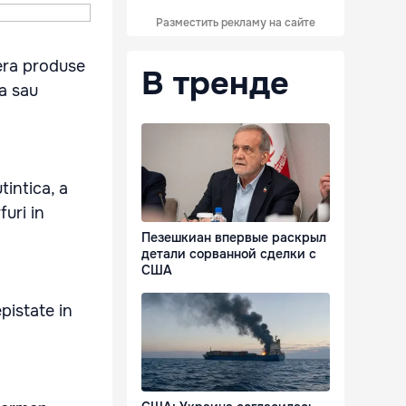
Разместить рекламу на сайте
fera produse
В тренде
ta sau
tintica, a
furi in
Пезешкиан впервые раскрыл
детали сорванной сделки с
США
pistate in