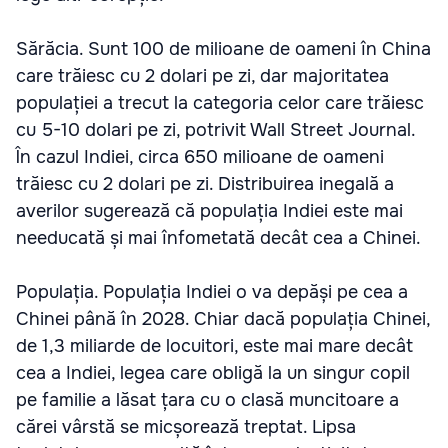
Sărăcia. Sunt 100 de milioane de oameni în China
care trăiesc cu 2 dolari pe zi, dar majoritatea
populației a trecut la categoria celor care trăiesc
cu 5-10 dolari pe zi, potrivit Wall Street Journal.
În cazul Indiei, circa 650 milioane de oameni
trăiesc cu 2 dolari pe zi. Distribuirea inegală a
averilor sugerează că populația Indiei este mai
needucată și mai înfometată decât cea a Chinei.
Populația. Populația Indiei o va depăși pe cea a
Chinei până în 2028. Chiar dacă populația Chinei,
de 1,3 miliarde de locuitori, este mai mare decât
cea a Indiei, legea care obligă la un singur copil
pe familie a lăsat țara cu o clasă muncitoare a
cărei vârstă se micșorează treptat. Lipsa