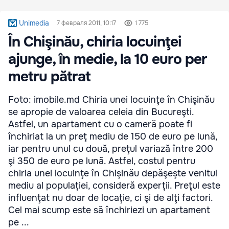
Unimedia
7 февраля 2011, 10:17
1 775
În Chişinău, chiria locuinţei
ajunge, în medie, la 10 euro per
metru pătrat
Foto: imobile.md Chiria unei locuinţe în Chişinău
se apropie de valoarea celeia din Bucureşti.
Astfel, un apartament cu o cameră poate fi
închiriat la un preţ mediu de 150 de euro pe lună,
iar pentru unul cu două, preţul variază între 200
şi 350 de euro pe lună. Astfel, costul pentru
chiria unei locuinţe în Chişinău depăşeşte venitul
mediu al populaţiei, consideră experţii. Preţul este
influenţat nu doar de locaţie, ci şi de alţi factori.
Cel mai scump este să închiriezi un apartament
pe ...