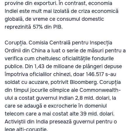
provine din exporturi. În contrast, economia
Indiei este mult mai izolată de criza economică
globală, de vreme ce consumul domestic
reprezinită 57% din PIB.
Corupția. Comisia Centrală pentru Inspecția
Ordinii din China a luat o serie de măsuri pentru a
verifica cum cheltuiesc oficialitățile fondurile
publice. Din 1,43 de milioane de plângeri depuse
împotriva oficialilor chinezi, doar 146.517 s-au
soldat cu acuzare, potrivit Bloomberg. Corupția
din timpul jocurile olimpice ale Commonwealth-
ului a costat guvernul indian 2,8 mld. dolari, la
care se adaugă e excrocherie în domeniul
telecom care a mai costat alte 39 mld. dolari.
Activiștii din India presează guvernul pentru o
lege alti-corupție.