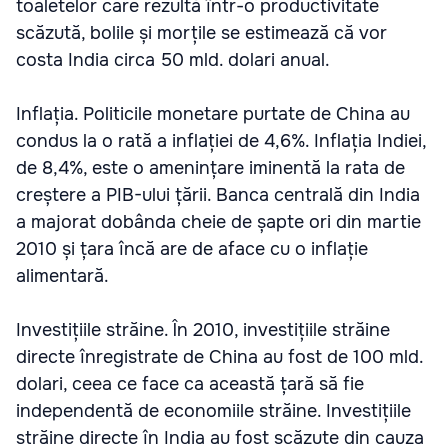
toaletelor care rezultă într-o productivitate
scăzută, bolile și morțile se estimează că vor
costa India circa 50 mld. dolari anual.
Inflația. Politicile monetare purtate de China au
condus la o rată a inflației de 4,6%. Inflația Indiei,
de 8,4%, este o amenințare iminentă la rata de
creștere a PIB-ului țării. Banca centrală din India
a majorat dobânda cheie de șapte ori din martie
2010 și țara încă are de aface cu o inflație
alimentară.
Investițiile străine. În 2010, investițiile străine
directe înregistrate de China au fost de 100 mld.
dolari, ceea ce face ca această țară să fie
independentă de economiile străine. Investițiile
străine directe în India au fost scăzute din cauza