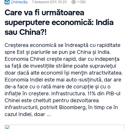
Unimedia
7 февраля 2011, 10:20
1 082
Care va fi următoarea
superputere economică: India
sau China?!
Creșterea economică se îndreaptă cu rapiditate
spre Est și pariurile se pun pe China și India.
Economia Chinei crește rapid, dar cu indepența
sa față de investițiile străine poate supraviețui
doar dacă alte economii își menţin atractivitatea.
Economia Indiei este mai auto-susținută, dar are
de-a face cu o rată mare de corupție și cu o
inflație în creștere. Infrastructura. 11% din PIB-ul
Chinei este cheltuit pentru dezvoltarea
infrastructurii, potrivit Bloomberg, în timp ce în
cazul Indiei, doar ...