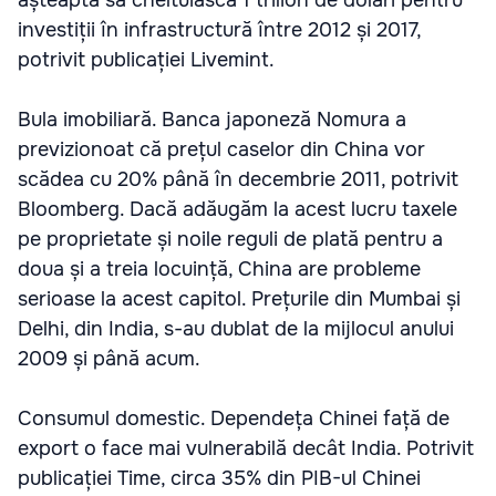
așteaptă să cheltuiască 1 trilion de dolari pentru
investiții în infrastructură între 2012 și 2017,
potrivit publicației Livemint.
Bula imobiliară. Banca japoneză Nomura a
previzionoat că prețul caselor din China vor
scădea cu 20% până în decembrie 2011, potrivit
Bloomberg. Dacă adăugăm la acest lucru taxele
pe proprietate și noile reguli de plată pentru a
doua și a treia locuință, China are probleme
serioase la acest capitol. Prețurile din Mumbai și
Delhi, din India, s-au dublat de la mijlocul anului
2009 și până acum.
Consumul domestic. Dependeța Chinei față de
export o face mai vulnerabilă decât India. Potrivit
publicației Time, circa 35% din PIB-ul Chinei