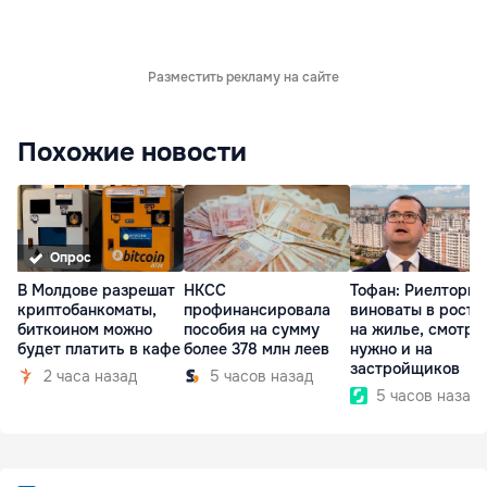
Разместить рекламу на сайте
Похожие новости
Опрос
В Молдове разрешат
НКСС
Тофан: Риелторы 
криптобанкоматы,
профинансировала
виноваты в росте
биткоином можно
пособия на сумму
на жилье, смотре
будет платить в кафе
более 378 млн леев
нужно и на
застройщиков
2 часа назад
5 часов назад
5 часов назад