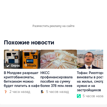
Разместить рекламу на сайте
Похожие новости
Опрос
В Молдове разрешат
НКСС
Тофан: Риелторы 
криптобанкоматы,
профинансировала
виноваты в росте
биткоином можно
пособия на сумму
на жилье, смотре
будет платить в кафе
более 378 млн леев
нужно и на
застройщиков
2 часа назад
5 часов назад
5 часов назад