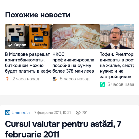
Похожие новости
Опрос
В Молдове разрешат
НКСС
Тофан: Риелторы 
криптобанкоматы,
профинансировала
виноваты в росте
биткоином можно
пособия на сумму
на жилье, смотре
будет платить в кафе
более 378 млн леев
нужно и на
застройщиков
2 часа назад
5 часов назад
5 часов назад
Unimedia
7 февраля 2011, 10:21
781
Cursul valutar pentru astăzi, 7
februarie 2011