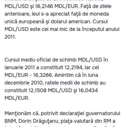
MDL/USD şi 16,2146 MDL/EUR. Faţă de zilele
anterioare, leul s-a apreciat faţă de moneda
unică europeană şi dolarul american. Cursul
MDL/USD este cel mai mic de la începutul anului
2011.
Cursul mediu oficial de schimb MDL/USD în
ianuarie 2011 a constituit 12,2194, iar cel
MDL/EUR - 16,3266. Amintim că în luna
decembrie 2010, ratele medii de schimb au
constituit 12,1508 MDL/USD şi 16,0434
MDL/EUR.
Menţionăm că, potrivit declaraţiei guvernatorului
BNM, Dorin Drăguţanu, piaţa valutară din RM a