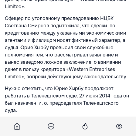
Limited».
Офицер по уголовному преследованию НЦБК
Светлана Смирнов подытожила, что сделки по
кредитованию между указанными экономическими
агентами и физлицом носят фиктивный характер, а
судья Юрие Хырбу превысил свои служебные
полномочия тем, что рассматривал заявление и
вынес заведомо ложное заключение о взимании
денег в пользу кредитора «Western Entreprises
Limited», вопреки действующему законодательству.
Нужно отметить, что Юрие Хырбу продолжает
работать в Теленештском суде. 27 июня 2014 года он
был назначен и. о. председателя Теленештского
суда.
Как указывает «Ziarului Național», Юрие Хырбу
задействован в трех делах, касающихся операции по