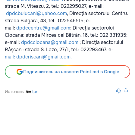
strada M. Viteazu, 2, tel.: 022295027, e-mail:
dpdcbuiucani@yahoo.com
; Direcţia sectorului Centru:
strada Bulgara, 43, tel.: 022546515; e-
mail:
dpdccentru@gmail.com
; Direcţia sectorului
Ciocana: strada Mircea cel Bătrân, 16, tel.: 022 331935;
e-mail:
dpdcciocana@gmail.com
; Direcţia sectorului
Râşcani: strada S. Lazo, 27/1, tel.: 022293467. e
-
mail:
dpdcriscani@gmail.com.
Подпишитесь на новости Point.md в Google
Источник
Ipn