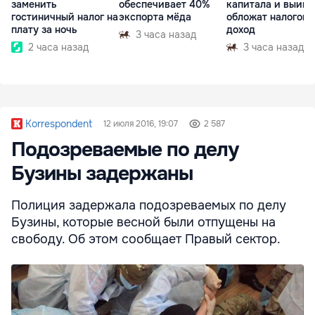
заменить
обеспечивает 40%
капитала и выиг
гостиничный налог на
экспорта мёда
обложат налогом 
плату за ночь
доход
3 часа назад
2 часа назад
3 часа назад
Korrespondent
12 июля 2016, 19:07
2 587
Подозреваемые по делу
Бузины задержаны
Полиция задержала подозреваемых по делу
Бузины, которые весной были отпущены на
свободу. Об этом сообщает Правый сектор.