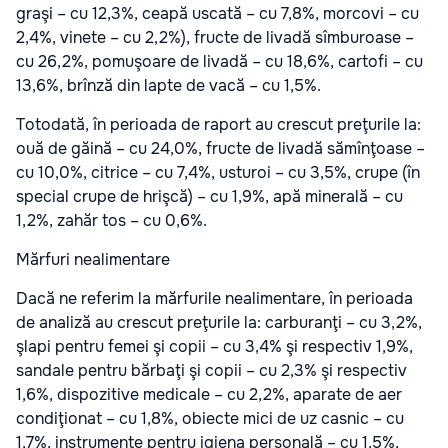
graşi – cu 12,3%, ceapă uscată – cu 7,8%, morcovi – cu
2,4%, vinete – cu 2,2%), fructe de livadă sîmburoase –
cu 26,2%, pomuşoare de livadă – cu 18,6%, cartofi – cu
13,6%, brînză din lapte de vacă – cu 1,5%.
Totodată, în perioada de raport au crescut preţurile la:
ouă de găină – cu 24,0%, fructe de livadă sămînţoase –
cu 10,0%, citrice – cu 7,4%, usturoi – cu 3,5%, crupe (în
special crupe de hrişcă) – cu 1,9%, apă minerală – cu
1,2%, zahăr tos – cu 0,6%.
Mărfuri nealimentare
Dacă ne referim la mărfurile nealimentare, în perioada
de analiză au crescut preţurile la: carburanţi – cu 3,2%,
şlapi pentru femei şi copii – cu 3,4% şi respectiv 1,9%,
sandale pentru bărbaţi şi copii – cu 2,3% şi respectiv
1,6%, dispozitive medicale – cu 2,2%, aparate de aer
condiţionat – cu 1,8%, obiecte mici de uz casnic – cu
1,7%, instrumente pentru igiena personală – cu 1,5%,