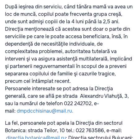
După ieşirea din serviciu, când tânăra mamă va avea un
loc de muncă, copilul poate frecventa grupa creşă,
unde sunt admişi copiii de la 4 luni până la 2,5 ani.
Direcţia menţionează că acestea sunt doar o parte din
serviciile pe care le poate accesa beneficiara, însă, în
dependenţă de necesităţile individuale, de
complexitatea problemei, autoritatea tutelară va
interveni şi va asigura asistenţă multilaterală, implicând
şi partenerii neguvernamentali în scopul de a preveni
separarea copilului de familie şi cazurile tragice,
precum cel întâmplat recent.
Persoanele interesate se pot adresa la Direcţia
generală, care se află pe strada Alexandru Vlahuţă, 3,
sau la numărul de telefon 022 242702, e-
mail:
dmpdcchisinau@mail.ru.
La fel, persoanele pot apela la Direcţia din sectorul
Botanica: strada Teilor, 10 tel.: 022 763586, e-mail:
directia.botanica@mail.ru
; Direcţia sectorului Buiucani: