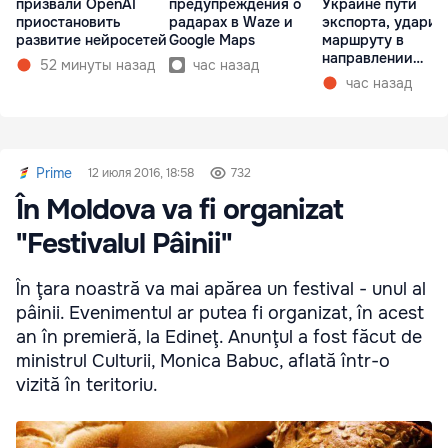
призвали OpenAI
предупреждения о
Украине пути
приостановить
радарах в Waze и
экспорта, ударив
развитие нейросетей
Google Maps
маршруту в
направлении
52 минуты назад
час назад
Молдовы
час назад
Prime
12 июля 2016, 18:58
732
În Moldova va fi organizat
"Festivalul Pâinii"
În ţara noastră va mai apărea un festival - unul al
pâinii. Evenimentul ar putea fi organizat, în acest
an în premieră, la Edineţ. Anunţul a fost făcut de
ministrul Culturii, Monica Babuc, aflată într-o
vizită în teritoriu.