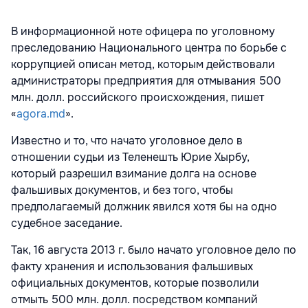
В информационной ноте офицера по уголовному
преследованию Национального центра по борьбе с
коррупцией описан метод, которым действовали
администраторы предприятия для отмывания 500
млн. долл. российского происхождения, пишет
«
agora.md
».
Известно и то, что начато уголовное дело в
отношении судьи из Теленешть Юрие Хырбу,
который разрешил взимание долга на основе
фальшивых документов, и без того, чтобы
предполагаемый должник явился хотя бы на одно
судебное заседание.
Так, 16 августа 2013 г. было начато уголовное дело по
факту хранения и использования фальшивых
официальных документов, которые позволили
отмыть 500 млн. долл. посредством компаний