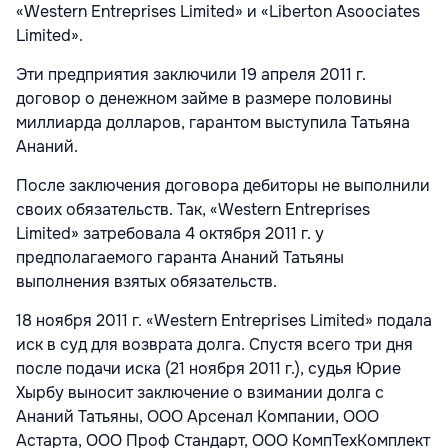
«Western Entreprises Limited» и «Liberton Asoociates
Limited».
Эти предприятия заключили 19 апреля 2011 г.
договор о денежном займе в размере половины
миллиарда долларов, гарантом выступила Татьяна
Ананий.
После заключения договора дебиторы не выполнили
своих обязательств. Так, «Western Entreprises
Limited» затребовала 4 октября 2011 г. у
предполагаемого гаранта Ананий Татьяны
выполнения взятых обязательств.
18 ноября 2011 г. «Western Entreprises Limited» подала
иск в суд для возврата долга. Спустя всего три дня
после подачи иска (21 ноября 2011 г.), судья Юрие
Хырбу выносит заключение о взимании долга с
Ананий Татьяны, ООО Арсенал Компании, ООО
Астарта, ООО Проф Стандарт, ООО КомпТехКомплект