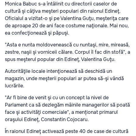
Monica Babuc s-a întâlinit cu directorii caselor de
cultură şi câţiva meşteri populari din raionul Edineţ.
Oficialul a vizitat-o şi pe Valentina Guţu, meşteriţa care
de aproape 20 de ani face costume naţionale. Mai nou,
ea confecţionează şi păpuşi.
"Asta e nunta moldovenească cu nuntaşi, mire, mireasă,
zestre, naşii şi vorniceii călare. Corpul îl fac din stofă", a
spus meşterul popular din Edineţ, Valentina Guţu.
Autorităţile locale intenţionează să deschidă un
magazin, unde meşterii populari ar putea să-şi vândă
lucrările.
"Ar fi bine de venit şi cu un concept la nivel de
Parlament ca să dezlegăm mâinile managerilor să poată
face şi activităţi comerciale", a menționat primarul
oraşului Edineţ, Constantin Cojocaru.
În raionul Edineţ activează peste 40 de case de cultură