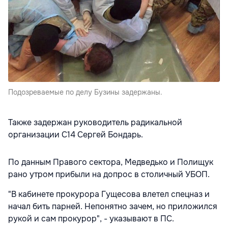
Подозреваемые по делу Бузины задержаны.
Также задержан руководитель радикальной
организации С14 Сергей Бондарь.
По данным Правого сектора, Медведько и Полищук
рано утром прибыли на допрос в столичный УБОП.
"В кабинете прокурора Гущесова влетел спецназ и
начал бить парней. Непонятно зачем, но приложился
рукой и сам прокурор", - указывают в ПС.