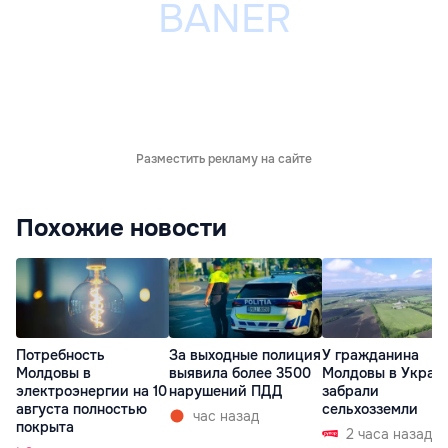
Разместить рекламу на сайте
Похожие новости
Потребность
За выходные полиция
У гражданина
Молдовы в
выявила более 3500
Молдовы в Украи
электроэнергии на 10
нарушений ПДД
забрали
августа полностью
сельхозземли
час назад
покрыта
2 часа назад