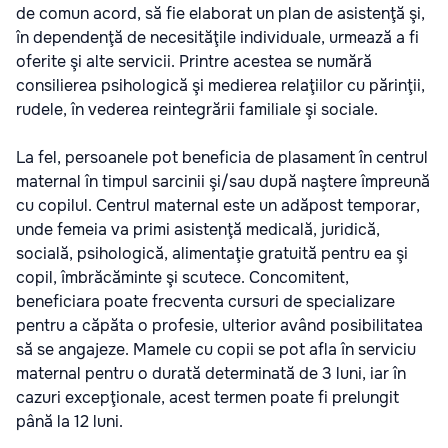
de comun acord, să fie elaborat un plan de asistenţă şi,
în dependenţă de necesităţile individuale, urmează a fi
oferite şi alte servicii. Printre acestea se numără
consilierea psihologică şi medierea relaţiilor cu părinţii,
rudele, în vederea reintegrării familiale şi sociale.
La fel, persoanele pot beneficia de plasament în centrul
maternal în timpul sarcinii şi/sau după naştere împreună
cu copilul. Centrul maternal este un adăpost temporar,
unde femeia va primi asistenţă medicală, juridică,
socială, psihologică, alimentaţie gratuită pentru ea şi
copil, îmbrăcăminte şi scutece. Concomitent,
beneficiara poate frecventa cursuri de specializare
pentru a căpăta o profesie, ulterior având posibilitatea
să se angajeze. Mamele cu copii se pot afla în serviciu
maternal pentru o durată determinată de 3 luni, iar în
cazuri excepţionale, acest termen poate fi prelungit
până la 12 luni.