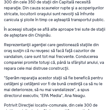
300 din cele 350 de staţii din Capitală necesită
reparaţie. Din cauza scaunelor rupte şi a acoperişurilor
stricate, locuitorii oraşului sunt nevoiţi să înfrunte
canicula şi ploile în timp ce aşteaptă transportul public.
În aceeaşi situaţie se află alte aproape trei sute de staţii
de aşteptare din Chişinău.
Reprezentanţii agenţiei care gestionează staţiile din
oraş susţin că nu reuşesc să facă faţă cazurilor de
vandalism, care sunt tot mai frecvente. Conducerea
companiei promite totuşi că, până la sfârşitul anului, va
repara cele mai distruse construcţii.
"Sperăm reparaţia acestor staţii să fie benefică pentru
cetăţeni şi cetăţenii vor fi de bună credinţă ca să nu le
mai deterioreze, să nu mai vandalizeze", a spus
directorul executiv, "EPA Media", Ana Neagu.
Potrivit Direcţiei locativ-comunale, din cele 300 de