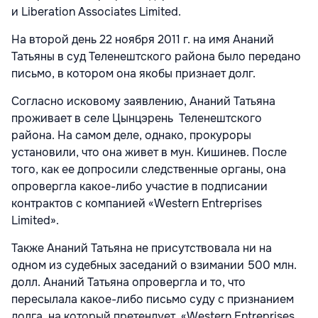
и Liberation Associates Limited.
На второй день 22 ноября 2011 г. на имя Ананий
Татьяны в суд Теленештского района было передано
письмо, в котором она якобы признает долг.
Согласно исковому заявлению, Ананий Татьяна
проживает в селе Цынцэрень Теленештского
района. На самом деле, однако, прокуроры
установили, что она живет в мун. Кишинев. После
того, как ее допросили следственные органы, она
опровергла какое-либо участие в подписании
контрактов с компанией «Western Entreprises
Limited».
Также Ананий Татьяна не присутствовала ни на
одном из судебных заседаний о взимании 500 млн.
долл. Ананий Татьяна опровергла и то, что
пересылала какое-либо письмо суду с признанием
долга, на который претендует «Western Entreprises