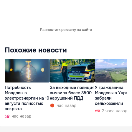
Разместить рекламу на сайте
Похожие новости
Потребность
За выходные полиция
У гражданина
Молдовы в
выявила более 3500
Молдовы в Украи
электроэнергии на 10
нарушений ПДД
забрали
августа полностью
сельхозземли
час назад
покрыта
2 часа назад
час назад