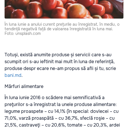
În luna iunie a anului curent prețurile au înregistrat, în mediu, o
tendință negativă față de valoarea înregistrată în luna mai.
Foto: unsplash.com
Totuși, există anumite produse și servicii care s-au
scumpit ori s-au ieftinit mai mult în luna de referință,
produse despr ecare ne-am propus să afli și tu, scrie
bani.md
.
Mărfuri alimentare
În luna iunie 2016 o scădere mai semnificativă a
preţurilor s-a înregistrat la unele produse alimentare:
legume proaspete – cu 14,1% (în special: dovlecei – cu
71,0%, varză proaspătă – cu 36,7%, sfeclă roşie – cu
21,5%, castraveţi – cu 20,6%, tomate – cu 20,3%, ardei