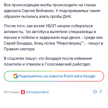
Все происходящее якобы происходило на глазах
адвоката Сергея Войченко. У подозреваемых таким
образом пытались взять пробы ДНК.
После того, как возле УБОП начали собираться
активисты, "из автобуса вылетели спецназовцы в
масках и побили и задержали еще двоих - среди них
Серей Бондарь, боец полка "Миротворец"", - пишут в
Правом секторе.
В соцсетях пишут, что Бондаря после избиения
похитили и отвезли в Голосеевский райотдел.
Подпишитесь на новости Point.md в Google
Источник
Korrespondent