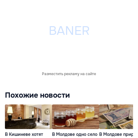
Разместить рекламу на сайте
Похожие новости
В Кишиневе хотят
В Молдове одно село
В Молдове приро