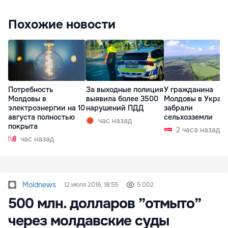
Похожие новости
Потребность
За выходные полиция
У гражданина
Молдовы в
выявила более 3500
Молдовы в Украи
электроэнергии на 10
нарушений ПДД
забрали
августа полностью
сельхозземли
час назад
покрыта
2 часа назад
час назад
Moldnews
12 июля 2016, 18:55
5 002
500 млн. долларов ”отмыто”
через молдавские суды