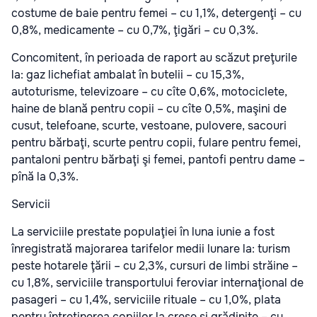
costume de baie pentru femei – cu 1,1%, detergenţi – cu
0,8%, medicamente – cu 0,7%, ţigări – cu 0,3%.
Concomitent, în perioada de raport au scăzut preţurile
la: gaz lichefiat ambalat în butelii – cu 15,3%,
autoturisme, televizoare – cu cîte 0,6%, motociclete,
haine de blană pentru copii – cu cîte 0,5%, maşini de
cusut, telefoane, scurte, vestoane, pulovere, sacouri
pentru bărbaţi, scurte pentru copii, fulare pentru femei,
pantaloni pentru bărbaţi şi femei, pantofi pentru dame –
pînă la 0,3%.
Servicii
La serviciile prestate populaţiei în luna iunie a fost
înregistrată majorarea tarifelor medii lunare la: turism
peste hotarele ţării – cu 2,3%, cursuri de limbi străine –
cu 1,8%, serviciile transportului feroviar internaţional de
pasageri – cu 1,4%, serviciile rituale – cu 1,0%, plata
pentru întreţinerea copiilor la creşe şi grădiniţe – cu