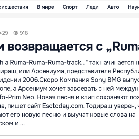
оисшествия
В мире
Спорт
Леди
Авто
Нау
9:29
918
 возвращается с „Rum
With a Ruma-Ruma-Ruma-track..." так начинается
дираш, или Арсениума, представителя Республ
идении 2006.Скоро Компания Sony BMG выпус
опе, а Арсениум хочет завоевать с ней между
nfo-Prim Neo. Новая песня и клип сохраняют п
, пишет сайт Esctoday.com. Тодираш уверен, ч
ют его новую песню и выучат новые слова на
ком и ...