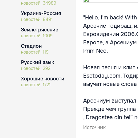
новостей:
34989
Украина-Россия
"Hello, I'm back! Wi
новостей:
8491
Арсение Тодираш, и
Землетрясение
Евровидении 2006.
новостей:
1009
Европе, а Арсениум 
Стадион
Prim Neo.
новостей:
119
Русский язык
Новая песня и клип
новостей:
292
Esctoday.com. Тоди
Хорошие новости
выучат новые слова
новостей:
1721
Арсениум выступал 
Прежде чем группа р
„Dragostea din tei”
Источник