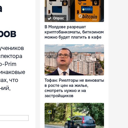
а
Опрос
В Молдове разрешат
ров
криптобанкоматы, биткоином
можно будет платить в кафе
 учеников
спектора
o-Prim
динаковые
ах, что
Тофан: Риелторы не виноваты
в росте цен на жилье,
ний,
смотреть нужно и на
застройщиков