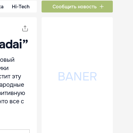
ка
Hi-Tech
Сообщить новость
adai”
 новый
ики
тит эту
народные
озитивную
то все с