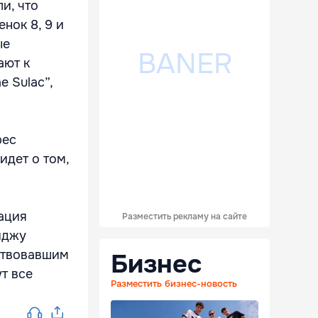
и, что
нок 8, 9 и
ые
ают к
e Sulac”,
рес
идет о том,
ация
Разместить рекламу на сайте
иджу
ствовавшим
Бизнес
т все
Разместить бизнес-новость