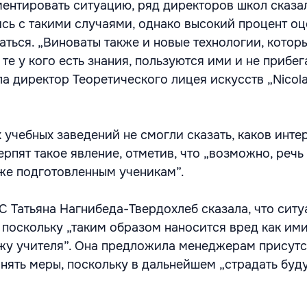
ентировать ситуацию, ряд директоров школ сказал
сь с такими случаями, однако высокий процент оце
аться. „Виноваты также и новые технологии, котор
 те у кого есть знания, пользуются ими и не прибег
а директор Теоретического лицея искусств „Nicola
учебных заведений не смогли сказать, каков инте
ерпят такое явление, отметив, что „возможно, речь 
уже подготовленным ученикам”.
 Татьяна Нагнибеда-Твердохлеб сказала, что ситу
 поскольку „таким образом наносится вред как им
джу учителя”. Она предложила менеджерам присут
нять меры, поскольку в дальнейшем „страдать буду