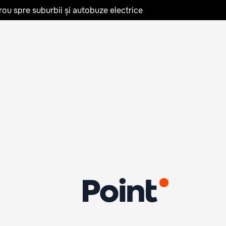
rou spre suburbii și autobuze electrice