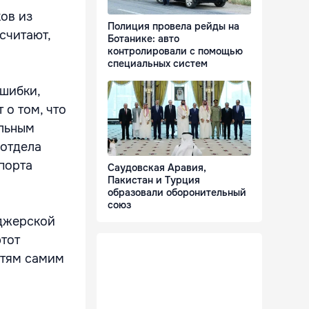
ков из
Полиция провела рейды на
считают,
Ботанике: авто
контролировали с помощью
специальных систем
ошибки,
 о том, что
ильным
 отдела
порта
Саудовская Аравия,
Пакистан и Турция
образовали оборонительный
союз
еджерской
этот
етям самим