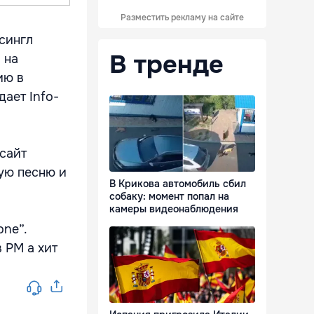
Разместить рекламу на сайте
 сингл
В тренде
 на
ию в
ает Info-
сайт
вую песню и
В Крикова автомобиль сбил
собаку: момент попал на
камеры видеонаблюдения
one”.
 РМ а хит