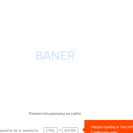
Разместить рекламу на сайте
Нашли ошибку в тексте
+
делите ее и нажмите
CTRL
ENTER
Сообщите нам!