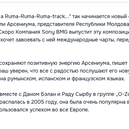
th a Ruma-Ruma-Ruma-track..." так начинается новый
ли Арсениума, представителя Республики Молдова
Скоро Компания Sony BMG выпустит эту композиц
хочет завоевать с ней международные чарты, перед
 сохраняют позитивную энергию Арсениума, пишет 
раш уверен, что все с радостью послушают его но
 на румынском, испанском и французском языках.
вместе с Даном Бэлан и Раду Сырбу в группе „O-Z
аспалась в 2005 году, она была очень популярна в
 пользовался успехом во все Европе.