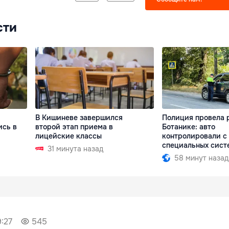
сти
В Кишиневе завершился
Полиция провела 
ись в
второй этап приема в
Ботанике: авто
лицейские классы
контролировали с
специальных сист
31 минута назад
58 минут назад
:27
545