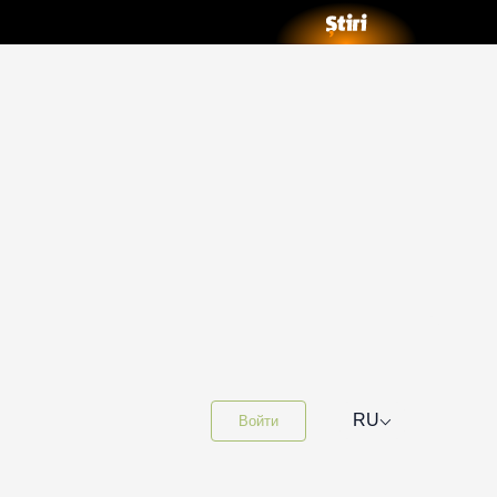
⌵
RU
Войти