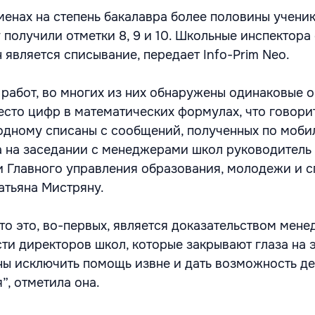
менах на степень бакалавра более половины учени
получили отметки 8, 9 и 10. Школьные инспектора 
 является списывание, передает Info-Prim Neo.
 работ, во многих из них обнаружены одинаковые 
есто цифр в математических формулах, что говорит
 одному списаны с сообщений, полученных по моб
а на заседании с менеджерами школ руководитель
 Главного управления образования, молодежи и с
атьяна Мистряну.
что это, во-первых, является доказательством мен
ти директоров школ, которые закрывают глаза на 
ы исключить помощь извне и дать возможность д
”, отметила она.