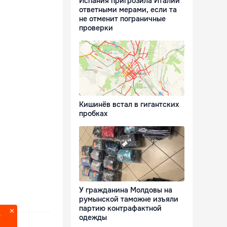
Испания пригрозила Италии
ответными мерами, если та
не отменит пограничные
проверки
Кишинёв встал в гигантских
пробках
У гражданина Молдовы на
румынской таможне изъяли
партию контрафактной
?
одежды