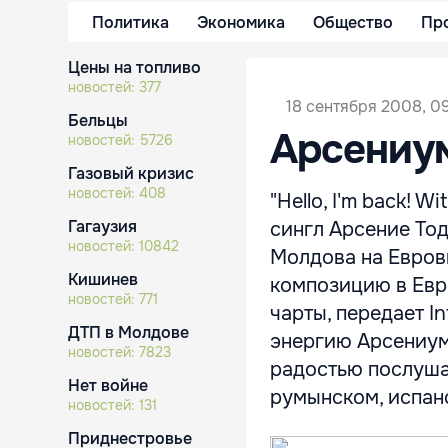
Политика
Экономика
Общество
Пр
Цены на топливо
новостей:
377
18 сентября 2008, 0
Бельцы
Арсениум
новостей:
5726
Газовый кризис
новостей:
408
"Hello, I'm back! 
Гагаузия
сингл Арсение То
новостей:
10842
Молдова на Евров
Кишинев
композицию в Евр
новостей:
771
чарты, передает I
ДТП в Молдове
энергию Арсениума
новостей:
7823
радостью послуша
Нет войне
румынском, испанс
новостей:
131
Приднестровье