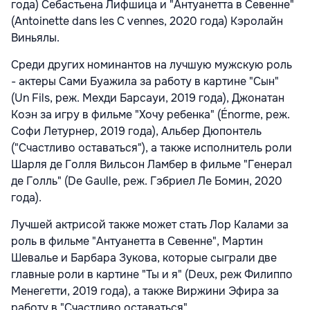
года) Себастьена Лифшица и "Антуанетта в Севенне"
(Antoinette dans les C vennes, 2020 года) Кэролайн
Виньялы.
Среди других номинантов на лучшую мужскую роль
- актеры Сами Буажила за работу в картине "Сын"
(Un Fils, реж. Мехди Барсауи, 2019 года), Джонатан
Коэн за игру в фильме "Хочу ребенка" (Énorme, реж.
Софи Летурнер, 2019 года), Альбер Дюпонтель
("Счастливо оставаться"), а также исполнитель роли
Шарля де Голля Вильсон Ламбер в фильме "Генерал
де Голль" (De Gaulle, реж. Гэбриел Ле Бомин, 2020
года).
Лучшей актрисой также может стать Лор Калами за
роль в фильме "Антуанетта в Севенне", Мартин
Шевалье и Барбара Зукова, которые сыграли две
главные роли в картине "Ты и я" (Deux, реж Филиппо
Менегетти, 2019 года), а также Виржини Эфира за
работу в "Счастливо оставаться".