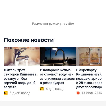
Разместить рекламу на сайте
Похожие новости
Жители трех
В Калараше ночью
В аэропорту
секторов Кишинева
отключают воду из-
Кишинёва изъяли
останутся без
за снижения запасов
незадекларирова
горячей воды до 19
в резервуарах
е 28 тысяч евро у
августа
двух пассажиров
4 дня назад
6 дней назад
13 Июл. 21:16