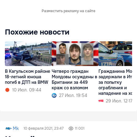
Разместить рекламу на сайте
Похожие новости
В Кагульском районе
Четверо граждан
Гражданина Мол
18-летний юноша
Молдовы осуждены в
задержали в Ита
погиб в ДТП на BMW
Британии за 449
за попытку
краж со взломом
ограбления и
10 Июл. 09:44
нападение на хоз
27 Июл. 19:54
29 Июл. 12:17
Mk
10 февраля 2021, 23:47
11 001