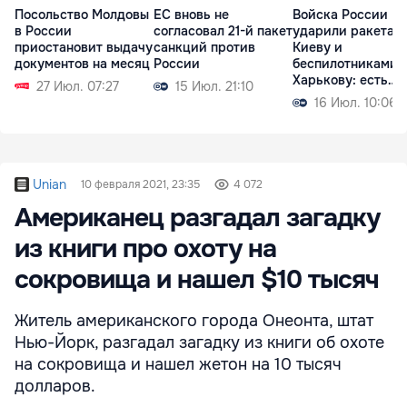
Посольство Молдовы
ЕС вновь не
Войска России
в России
согласовал 21-й пакет
ударили ракетам
приостановит выдачу
санкций против
Киеву и
документов на месяц
России
беспилотниками 
Харькову: есть
27 Июл. 07:27
15 Июл. 21:10
жертвы
16 Июл. 10:06
Unian
10 февраля 2021, 23:35
4 072
Американец разгадал загадку
из книги про охоту на
сокровища и нашел $10 тысяч
Житель американского города Онеонта, штат
Нью-Йорк, разгадал загадку из книги об охоте
на сокровища и нашел жетон на 10 тысяч
долларов.