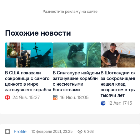
Разместить рекламу на сайте
Похожие новости
В США показали
В Сингапуре найдены
В Шотландии охо
сокровища с самого
затонувшие корабли
за сокровищами
ценного в мире
с несметными
нашел клад
затонувшего корабля
богатствами
возрастом в три
тысячи лет
24 Янв. 15:27
16 Июн. 18:05
12 Авг. 17:15
Profile
10 февраля 2021, 23:25
6 363