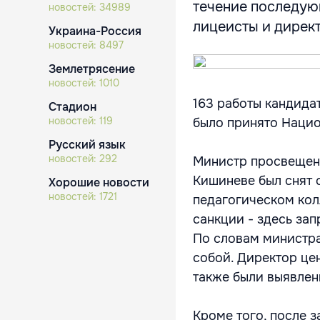
течение последую
новостей:
34989
лицеисты и директ
Украина-Россия
новостей:
8497
Землетрясение
новостей:
1010
163 работы кандида
Стадион
новостей:
119
было принято Нацио
Русский язык
новостей:
292
Министр просвещени
Кишиневе был снят 
Хорошие новости
новостей:
1721
педагогическом кол
санкции - здесь за
По словам министра
собой. Директор цен
также были выявлен
Кроме того, после 