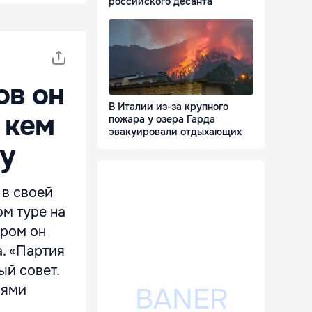
российского десанта
ов он
В Италии из-за крупного
 кем
пожара у озера Гарда
эвакуировали отдыхающих
пу
 в своей
ом туре на
ором он
. «Партия
й совет.
лями