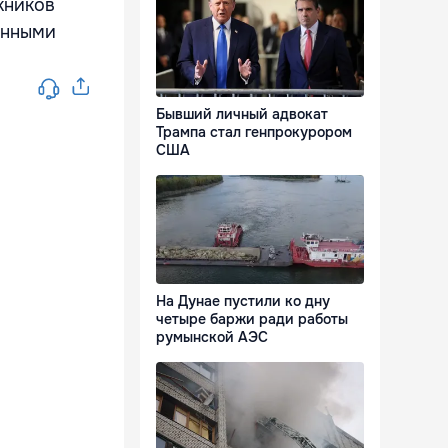
кников
енными
Бывший личный адвокат
Трампа стал генпрокурором
США
На Дунае пустили ко дну
четыре баржи ради работы
румынской АЭС