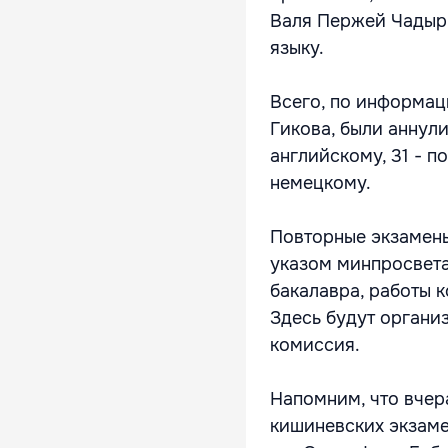
Валя Пержей Чадыр
языку.
Всего, по информац
Гикова, были аннули
английскому, 31 - п
немецкому.
Повторные экзамены
указом минпросвета
бакалавра, работы 
Здесь будут органи
комиссия.
Напомним, что вчера
кишиневских экзаме