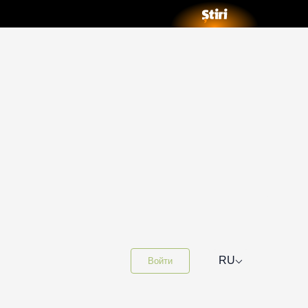
⌵
RU
Войти