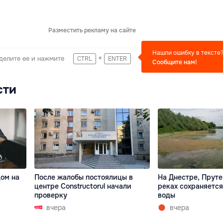
Разместить рекламу на сайте
Нашли ошибку в тексте
+
делите ее и нажмите
CTRL
ENTER
Сообщите нам!
сти
дом на
После жалобы постоялицы в
На Днестре, Пруте
центре Constructorul начали
реках сохраняетс
проверку
воды
вчера
вчера