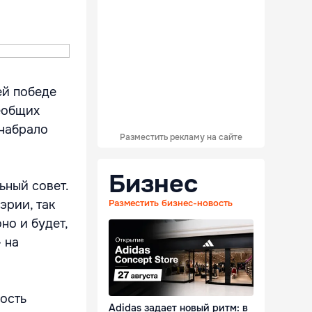
ей победе
сеобщих
 набрало
Разместить рекламу на сайте
Бизнес
ьный совет.
эрии, так
Разместить бизнес-новость
но и будет,
 на
ность
Adidas задает новый ритм: в