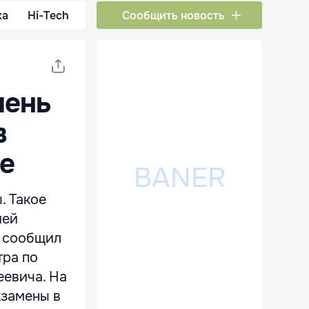
ка
Hi-Tech
Сообщить новость
пень
в
е
. Такое
ией
й сообщил
тра по
еевича. На
кзамены в