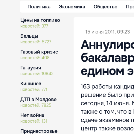
Политика
Экономика
Общество
Пр
Цены на топливо
новостей:
377
15 июня 2011, 09:23
Бельцы
Аннулиро
новостей:
5727
Газовый кризис
бакалавр
новостей:
408
едином 
Гагаузия
новостей:
10842
Кишинев
163 работы кандид
новостей:
771
решение было при
ДТП в Молдове
сегодня, 14 июня
новостей:
7825
также о том, что 
Нет войне
сдаче экзаменов 
новостей:
131
центр также возл
Приднестровье