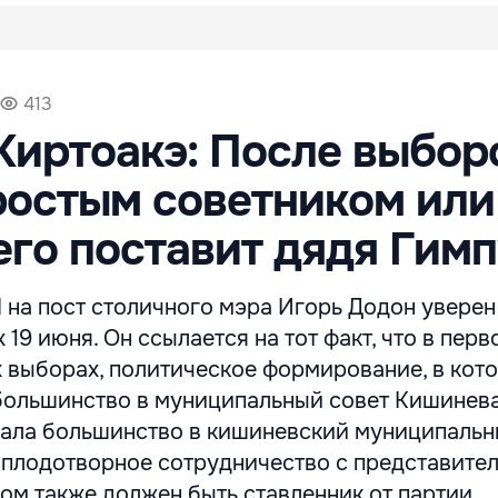
413
Киртоакэ: После выбор
ростым советником или
его поставит дядя Гим
 на пост столичного мэра Игорь Додон уверен
19 июня. Он ссылается на тот факт, что в перв
 выборах, политическое формирование, в кот
 большинство в муниципальный совет Кишинева
ала большинство в кишиневский муниципальны
 плодотворное сотрудничество с представите
ром также должен быть ставленник от партии