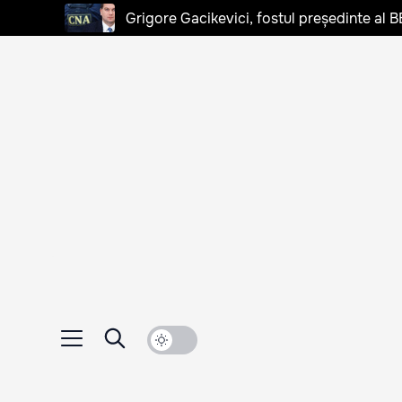
Grigore Gacikevici, fostul președinte al B