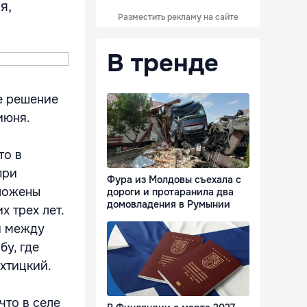
я,
Разместить рекламу на сайте
В тренде
е решение
июня.
то в
при
Фура из Молдовы съехала с
зложены
дороги и протаранила два
домовладения в Румынии
 трех лет.
и между
бу, где
хтицкий.
что в селе