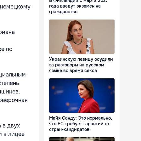
В Финляндии с марта 2027
 немецкому
года введут экзамен на
гражданство
риана
же по
Украинскую певицу осудили
за разговоры на русском
языке во время секса
ециальным
степень
ишинев.
роверочная
Майя Санду: Это нормально,
что ЕС требует гарантий от
 в двух
стран-кандидатов
и в лицее