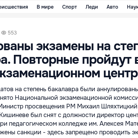
оисшествия
В мире
Спорт
Леди
Авто
Нау
553
ваны экзамены на сте
а. Повторные пройдут 
экзаменационном центр
атов на степень бакалавра были аннулированы
нято Национальной экзаменационной комисс
. Министр просвещения РМ Михаил Шляхтицки
в Кишиневе был снят с должности директор цен
при педагогическом колледже им. Алексея Мат
ожены санкции - здесь запрещено проводить э