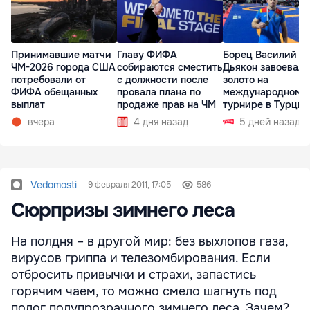
Принимавшие матчи
Главу ФИФА
Борец Василий
ЧМ-2026 города США
собираются сместить
Дьякон завоевал
потребовали от
с должности после
золото на
ФИФА обещанных
провала плана по
международном
выплат
продаже прав на ЧМ
турнире в Турции
вчера
4 дня назад
5 дней назад
Vedomosti
9 февраля 2011, 17:05
586
Сюрпризы зимнего леса
На полдня – в другой мир: без выхлопов газа,
вирусов гриппа и телезомбирования. Если
отбросить привычки и страхи, запастись
горячим чаем, то можно смело шагнуть под
полог полупрозрачного зимнего леса. Зачем?