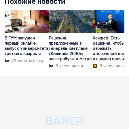
Похожие новости
В ГУМ запущен
Решения,
Хаждер: Есть
первый онлайн-
предложенные в
решения, чтобы
выпуск Университета
Генеральном плане
избежать
третьего возраста
«Кишинёв 2040»:
отключений воды,
электробусы и метро
их нужно срочно
22 минуты назад
внедрить
8 часов назад
8 часов назад