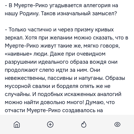
- В Муерте-Рико угадывается аллегория на
нашу Родину. Таков изначальный замысел?
- Только частично и через призму кривых
зеркал. Хотя при желании можно сказать, что в
Муерте-Рико живут такие же, мягко говоря,
«наивные» люди. Даже при очевидном
разрушении идеального образа вождя они
продолжают слепо идти за ним. Они
невежественны, пассивны и напуганы. Образы
мусорной свалки и борделя опять же не
случайны. И подобных искаженных аналогий
можно найти довольно много! Думаю, что
отчасти Муерте-Рико создавалось на
контрасте со страной ложных революций и
амбиций. Как государство, где всё настолько