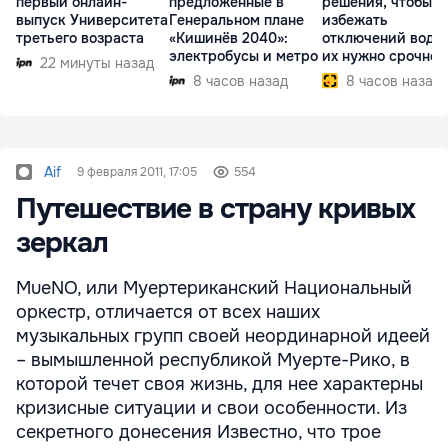
первый онлайн-
предложенные в
решения, чтобы
выпуск Университета
Генеральном плане
избежать
третьего возраста
«Кишинёв 2040»:
отключений воды,
электробусы и метро
их нужно срочно
22 минуты назад
внедрить
8 часов назад
8 часов назад
Aif
9 февраля 2011, 17:05
554
Путешествие в страну кривых
зеркал
MueNO, или Муертериканский Национальный
оркестр, отличается от всех наших
музыкальных групп своей неординарной идеей
– вымышленной республикой Муерте-Рико, в
которой течет своя жизнь, для нее характерны
кризисные ситуации и свои особенности. Из
секретного донесения Известно, что трое