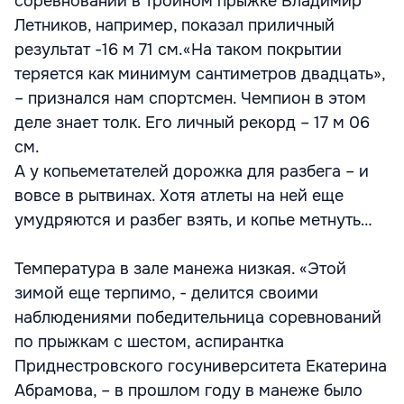
соревнований в тройном прыжке Владимир
Летников, например, показал приличный
результат -16 м 71 см.«На таком покрытии
теряется как минимум сантиметров двадцать»,
– признался нам спортсмен. Чемпион в этом
деле знает толк. Его личный рекорд – 17 м 06
см.
А у копьеметателей дорожка для разбега – и
вовсе в рытвинах. Хотя атлеты на ней еще
умудряются и разбег взять, и копье метнуть…
Температура в зале манежа низкая. «Этой
зимой еще терпимо, - делится своими
наблюдениями победительница соревнований
по прыжкам с шестом, аспирантка
Приднестровского госуниверситета Екатерина
Абрамова, – в прошлом году в манеже было