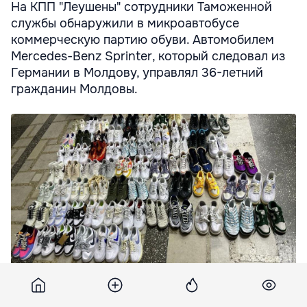
На КПП "Леушены" cотрудники Таможенной
службы обнаружили в микроавтобусе
коммерческую партию обуви. Автомобилем
Mercedes-Benz Sprinter, который следовал из
Германии в Молдову, управлял 36-летний
гражданин Молдовы.
На КПП "Леушены" пресекли незаконную попытку ввоза
коммерческой партии обуви.