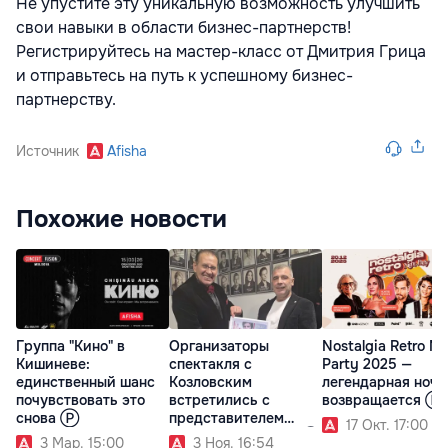
Не упустите эту уникальную возможность улучшить
свои навыки в области бизнес-партнерств!
Регистрируйтесь на мастер-класс от Дмитрия Грица
и отправьтесь на путь к успешному бизнес-
партнерству.
Источник
Afisha
Похожие новости
Группа "Кино" в
Организаторы
Nostalgia Retro Ni
Кишиневе:
спектакля с
Party 2025 —
единственный шанс
Козловским
легендарная ночь
почувствовать это
встретились с
возвращается Ⓟ
снова Ⓟ
представителем
17 Окт. 17:00
театра Хармелина Ⓟ
3 Мар. 15:00
3 Ноя. 16:54