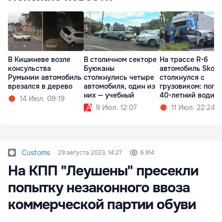
В Кишиневе возле
В столичном секторе
На трассе R-6
консульства
Буюканы
автомобиль Skod
Румынии автомобиль
столкнулись четыре
столкнулся с
врезался в дерево
автомобиля, один из
грузовиком: поги
них — учебный
40-летний водит
14 Июл. 09:19
9 Июл. 12:07
11 Июл. 22:24
Customs
29 августа 2023, 14:27
6 914
На КПП "Леушены" пресекли
попытку незаконного ввоза
коммерческой партии обуви