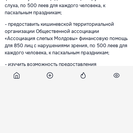
слуха, по 500 леев для каждого человека, к
пасхальным праздникам;
- предоставить кишиневской территориальной
организации Общественной ассоциации
«Ассоциация слепых Молдовы» финансовую помощь
для 850 лиц с нарушениями зрения, по 500 леев для
каждого человека, к пасхальным праздникам;
- изучить возможность предоставления
материальной помощи 1711 пожилым одиноким
лицам, являющимся бенефициарами Службы
социальной защиты на дому, каждому по 500 леев, к
пасхальным праздникам. Одинокие люди,
обслуживаемые социальными работниками
территориальных управлений;
- рассмотреть просьбу Ассоциации евреев Молдовы
- бывших узников нацизма о предоставлении
материальной помощи 21 человеку, по 500 леев