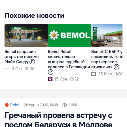
Похожие новости
Bemol направил
Bemol Retail
Bemol: С ЕБРР у н
открытое письмо
окончательно
сложились теплы
Майе Санду Ⓟ
выиграл судебный
партнерские
процесс в Голландии
отношения Ⓟ
11 Окт. 16:00
Ⓟ
25 Мар. 11:00
15 Сен. 13:32
Point
26 марта 2020, 13:39
2 388
Гречаный провела встречу с
послом Беларуси в Молдове