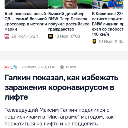
Audi показала новый
Бывший дизайнер
В Кишиневе 23-
Q9 — самый большой
BMW Пьер Леклерк
летнего водителя
кроссовер в истории
получил российское
BMW лишили прав
марки
гражданство
ехал со скорость
140 км/ч
29 Июл. 16:24
13 Июл. 17:03
10 Июл. 11:43
Life
26 марта 2020, 13:41
10 858
Галкин показал, как избежать
заражения коронавирусом в
лифте
Телеведущий Максим Галкин поделился с
подписчиками в "Инстаграме" методом, как
прокатиться на лифте и не подцепить