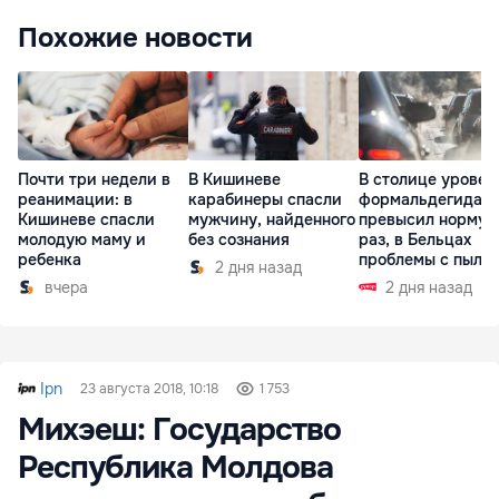
Похожие новости
Почти три недели в
В Кишиневе
В столице уровен
реанимации: в
карабинеры спасли
формальдегида
Кишиневе спасли
мужчину, найденного
превысил норму в
молодую маму и
без сознания
раз, в Бельцах
ребенка
проблемы с пыль
2 дня назад
вчера
2 дня назад
Ipn
23 августа 2018, 10:18
1 753
Михэеш: Государство
Республика Молдова