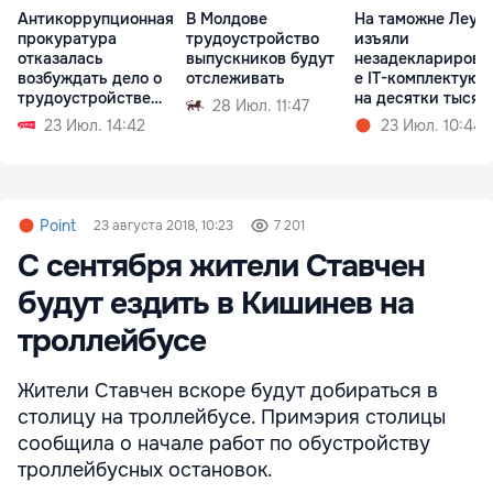
Антикоррупционная
В Молдове
На таможне Леуш
прокуратура
трудоустройство
изъяли
отказалась
выпускников будут
незадекларирова
возбуждать дело о
отслеживать
е IT-комплектую
трудоустройстве
на десятки тысяч
28 Июл. 11:47
Згери
леев
23 Июл. 14:42
23 Июл. 10:44
Point
23 августа 2018, 10:23
7 201
С сентября жители Ставчен
будут ездить в Кишинев на
троллейбусе
Жители Ставчен вскоре будут добираться в
столицу на троллейбусе. Примэрия столицы
сообщила о начале работ по обустройству
троллейбусных остановок.