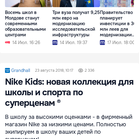
Три вуза получат 9,25
Правительство
Восемь школ в
млн евро на
планирует
Молдове станут
модернизацию
инвестиции в 366
современными
исследовательской
млн леев для
образовательными
инфраструктуры
модернизации
центрами
населённых пункт
14 Июл. 19:37
17 Июл. 18:00
14 Июл. 16:26
Grandhall
23 августа 2018, 10:17
2 336
Nike Kids: новая коллекция для
школы и спорта по
суперценам ®
В школу за высокими оценками - в фирменный
магазин Nike за низкими ценами. Полностью
экипируем в школу ваших детей по