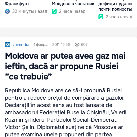
Франкфурт
Молдове в часы пик
дефицит удалось
почти полностью
32 минуты назад
2 часа назад
покрыть
2 часа назад
Unimedia
1 февраля 2011, 15:56
607
Moldova ar putea avea gaz mai
ieftin, dacă ar propune Rusiei
”ce trebuie”
Republica Moldova are ce să-i propună Rusiei
pentru a reduce prețul de cumpărare a gazului.
Declarații în acest sens au fost lansate de
ambasadorul Federației Ruse la Chișinău, Valerii
Kuzmin și liderul Partidului Social-Democrat,
Victor Șelin. Diplomatul susține că Moscova ar
putea examina unele propuneri din partea