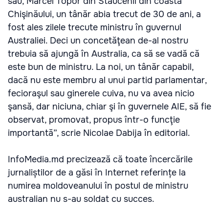
său, Marcel Topor din Stăucenii din coasta
Chişinăului, un tânăr abia trecut de 30 de ani, a
fost ales zilele trecute ministru în guvernul
Australiei. Deci un concetăţean de-al nostru
trebuia să ajungă în Australia, ca să se vadă că
este bun de ministru. La noi, un tânăr capabil,
dacă nu este membru al unui partid parlamentar,
fecioraşul sau ginerele cuiva, nu va avea nicio
şansă, dar niciuna, chiar şi în guvernele AIE, să fie
observat, promovat, propus într-o funcţie
importantă”, scrie Nicolae Dabija în editorial.
InfoMedia.md precizează că toate încercările
jurnaliștilor de a găsi în Internet referințe la
numirea moldoveanului în postul de ministru
australian nu s-au soldat cu succes.