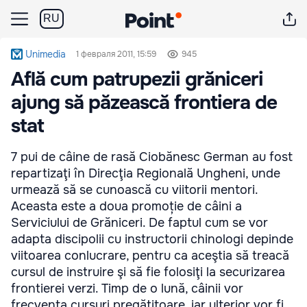
RU
Unimedia
1 февраля 2011, 15:59
945
Află cum patrupezii grăniceri
ajung să păzească frontiera de
stat
7 pui de câine de rasă Ciobănesc German au fost
repartizaţi în Direcţia Regională Ungheni, unde
urmează să se cunoască cu viitorii mentori.
Aceasta este a doua promoție de câini a
Serviciului de Grăniceri. De faptul cum se vor
adapta discipolii cu instructorii chinologi depinde
viitoarea conlucrare, pentru ca aceştia să treacă
cursul de instruire şi să fie folosiţi la securizarea
frontierei verzi. Timp de o lună, câinii vor
frecventa cursuri pregătitoare, iar ulterior vor fi