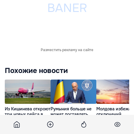
Разместить рекламу на сайте
Похожие новости
Из Кишинева откроют
Румыния больше не
Молдова избежал
три новых рейса в
может поставлять
отключений
Лондон, Аликанте и
электроэнергию
электроэнергии:
Франкфурт
Молдове в часы пик
дефицит удалось
почти полностью
32 минуты назад
2 часа назад