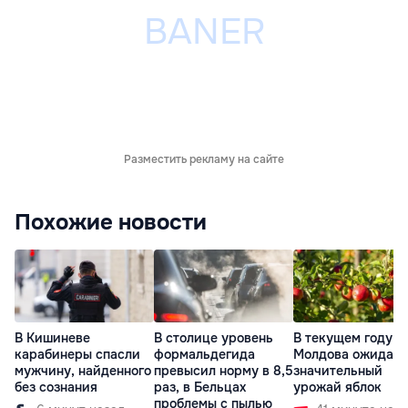
Разместить рекламу на сайте
Похожие новости
В Кишиневе
В столице уровень
В текущем году
карабинеры спасли
формальдегида
Молдова ожидает
мужчину, найденного
превысил норму в 8,5
значительный
без сознания
раз, в Бельцах
урожай яблок
проблемы с пылью