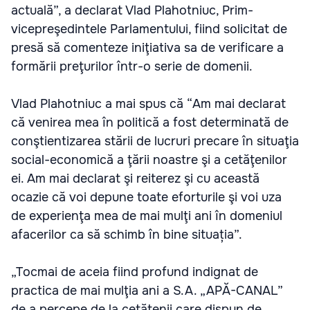
actuală”, a declarat Vlad Plahotniuc, Prim-
vicepreşedintele Parlamentului, fiind solicitat de
presă să comenteze iniţiativa sa de verificare a
formării preţurilor într-o serie de domenii.
Vlad Plahotniuc a mai spus că “Am mai declarat
că venirea mea în politică a fost determinată de
conştientizarea stării de lucruri precare în situaţia
social-economică a ţării noastre şi a cetăţenilor
ei. Am mai declarat şi reiterez şi cu această
ocazie că voi depune toate eforturile şi voi uza
de experienţa mea de mai mulţi ani în domeniul
afacerilor ca să schimb în bine situația”.
„Tocmai de aceia fiind profund indignat de
practica de mai mulţia ani a S.A. „APĂ-CANAL”
de a percepe de la cetăţenii care dispun de