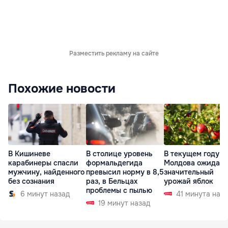
Разместить рекламу на сайте
Похожие новости
В Кишиневе
В столице уровень
В текущем году
карабинеры спасли
формальдегида
Молдова ожидает
мужчину, найденного
превысил норму в 8,5
значительный
без сознания
раз, в Бельцах
урожай яблок
проблемы с пылью
6 минут назад
41 минута наз
19 минут назад