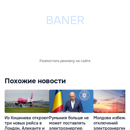
Разместить рекламу на сайте
Похожие новости
Из Кишинева откроют
Румыния больше не
Молдова избежал
три новых рейса в
может поставлять
отключений
Лондон, Аликанте и
электроэнергию
электроэнергии: