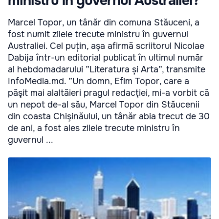
ministru în guvernul Australiei?
Marcel Topor, un tânăr din comuna Stăuceni, a
fost numit zilele trecute ministru în guvernul
Australiei. Cel puțin, așa afirmă scriitorul Nicolae
Dabija într-un editorial publicat în ultimul număr
al hebdomadarului ”Literatura și Arta”, transmite
InfoMedia.md. ”Un domn, Efim Topor, care a
păşit mai alaltăieri pragul redacţiei, mi-a vorbit că
un nepot de-al său, Marcel Topor din Stăucenii
din coasta Chişinăului, un tânăr abia trecut de 30
de ani, a fost ales zilele trecute ministru în
guvernul ...