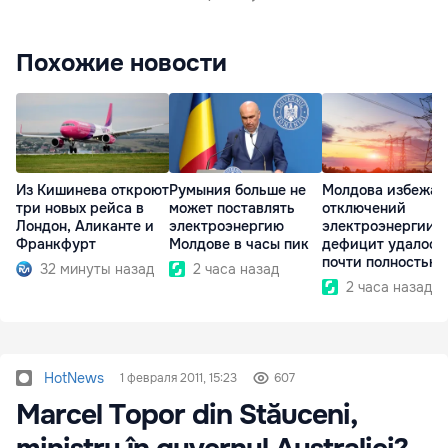
Похожие новости
Из Кишинева откроют
Румыния больше не
Молдова избежал
три новых рейса в
может поставлять
отключений
Лондон, Аликанте и
электроэнергию
электроэнергии:
Франкфурт
Молдове в часы пик
дефицит удалось
почти полностью
32 минуты назад
2 часа назад
покрыть
2 часа назад
HotNews
1 февраля 2011, 15:23
607
Marcel Topor din Stăuceni,