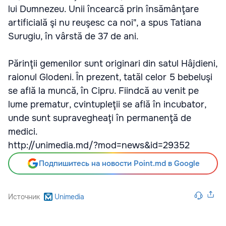
lui Dumnezeu. Unii încearcă prin însămânţare
artificială şi nu reuşesc ca noi", a spus Tatiana
Surugiu, în vârstă de 37 de ani.
Părinţii gemenilor sunt originari din satul Hâjdieni,
raionul Glodeni. În prezent, tatăl celor 5 bebeluşi
se află la muncă, în Cipru. Fiindcă au venit pe
lume prematur, cvintupleţii se află în incubator,
unde sunt supravegheaţi în permanenţă de
medici.
http://unimedia.md/?mod=news&id=29352
Подпишитесь на новости Point.md в Google
Источник
Unimedia