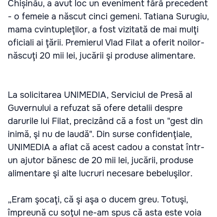
Chișinău, a avut loc un eveniment fără precedent
- o femeie a născut cinci gemeni. Tatiana Surugiu,
mama cvintupleţilor, a fost vizitată de mai mulţi
oficiali ai ţării. Premierul Vlad Filat a oferit noilor-
născuţi 20 mii lei, jucării şi produse alimentare.
La solicitarea UNIMEDIA, Serviciul de Presă al
Guvernului a refuzat să ofere detalii despre
darurile lui Filat, precizând că a fost un "gest din
inimă, şi nu de laudă". Din surse confidenţiale,
UNIMEDIA a aflat că acest cadou a constat într-
un ajutor bănesc de 20 mii lei, jucării, produse
alimentare şi alte lucruri necesare bebeluşilor.
„Eram şocaţi, că şi aşa o ducem greu. Totuşi,
împreună cu soţul ne-am spus că asta este voia