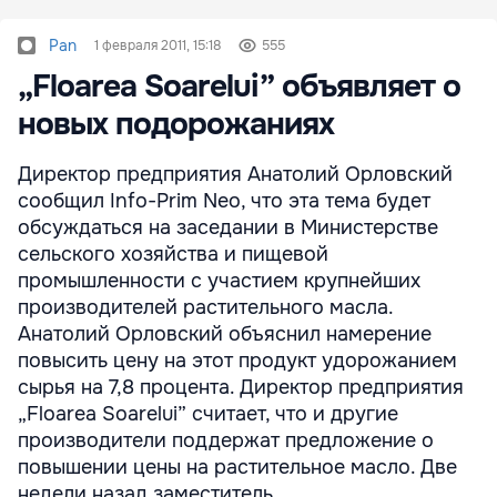
Pan
1 февраля 2011, 15:18
555
„Floarea Soarelui” объявляет о
новых подорожаниях
Директор предприятия Анатолий Орловский
сообщил Info-Prim Neo, что эта тема будет
обсуждаться на заседании в Министерстве
сельского хозяйства и пищевой
промышленности с участием крупнейших
производителей растительного масла.
Анатолий Орловский объяснил намерение
повысить цену на этот продукт удорожанием
сырья на 7,8 процента. Директор предприятия
„Floarea Soarelui” считает, что и другие
производители поддержат предложение о
повышении цены на растительное масло. Две
недели назад заместитель ...