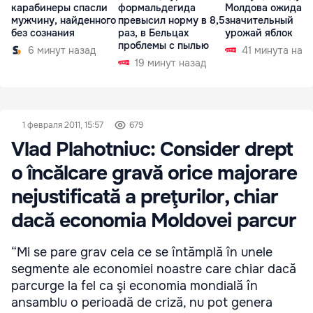
карабинеры спасли
формальдегида
Молдова ожидает
мужчину, найденного
превысил норму в 8,5
значительный
без сознания
раз, в Бельцах
урожай яблок
проблемы с пылью
6 минут назад
41 минута наз
19 минут назад
1 февраля 2011, 15:57
679
Vlad Plahotniuc: Consider drept
o încălcare gravă orice majorare
nejustificată a preţurilor, chiar
dacă economia Moldovei parcur
“Mi se pare grav ceia ce se întămplă în unele
segmente ale economiei noastre care chiar dacă
parcurge la fel ca şi economia mondială în
ansamblu o perioadă de criză, nu pot genera