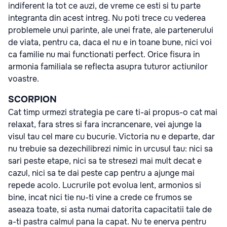
indiferent la tot ce auzi, de vreme ce esti si tu parte
integranta din acest intreg. Nu poti trece cu vederea
problemele unui parinte, ale unei frate, ale partenerului
de viata, pentru ca, daca el nu e in toane bune, nici voi
ca familie nu mai functionati perfect. Orice fisura in
armonia familiala se reflecta asupra tuturor actiunilor
voastre.
SCORPION
Cat timp urmezi strategia pe care ti-ai propus-o cat mai
relaxat, fara stres si fara incrancenare, vei ajunge la
visul tau cel mare cu bucurie. Victoria nu e departe, dar
nu trebuie sa dezechilibrezi nimic in urcusul tau: nici sa
sari peste etape, nici sa te stresezi mai mult decat e
cazul, nici sa te dai peste cap pentru a ajunge mai
repede acolo. Lucrurile pot evolua lent, armonios si
bine, incat nici tie nu-ti vine a crede ce frumos se
aseaza toate, si asta numai datorita capacitatii tale de
a-ti pastra calmul pana la capat. Nu te enerva pentru