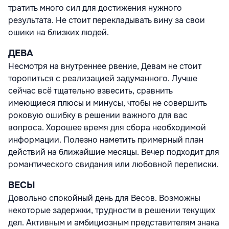
тратить много сил для достижения нужного
результата. Не стоит перекладывать вину за свои
ошики на близких людей.
ДЕВА
Несмотря на внутреннее рвение, Девам не стоит
торопиться с реализацией задуманного. Лучше
сейчас всё тщательно взвесить, сравнить
имеющиеся плюсы и минусы, чтобы не совершить
роковую ошибку в решении важного для вас
вопроса. Хорошее время для сбора необходимой
информации. Полезно наметить примерный план
действий на ближайшие месяцы. Вечер подходит для
романтического свидания или любовной переписки.
ВЕСЫ
Довольно спокойный день для Весов. Возможны
некоторые задержки, трудности в решении текущих
дел. Активным и амбициозным представителям знака