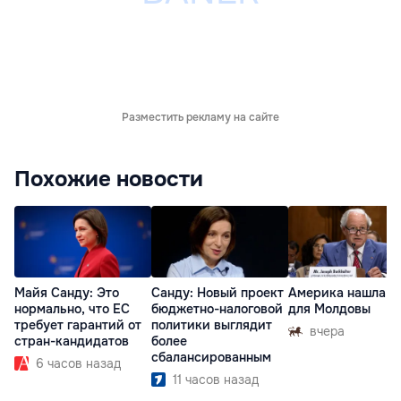
Разместить рекламу на сайте
Похожие новости
Майя Санду: Это
Санду: Новый проект
Америка нашла п
нормально, что ЕС
бюджетно-налоговой
для Молдовы
требует гарантий от
политики выглядит
вчера
стран-кандидатов
более
сбалансированным
6 часов назад
11 часов назад