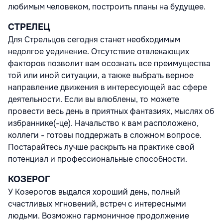
любимым человеком, построить планы на будущее.
СТРЕЛЕЦ
Для Стрельцов сегодня станет необходимым
недолгое уединение. Отсутствие отвлекающих
факторов позволит вам осознать все преимущества
той или иной ситуации, а также выбрать верное
направление движения в интересующей вас сфере
деятельности. Если вы влюблены, то можете
провести весь день в приятных фантазиях, мыслях об
избраннике(-це). Начальство к вам расположено,
коллеги - готовы поддержать в сложном вопросе.
Постарайтесь лучше раскрыть на практике свой
потенциал и профессиональные способности.
КОЗЕРОГ
У Козерогов выдался хороший день, полный
счастливых мгновений, встреч с интересными
людьми. Возможно гармоничное продолжение