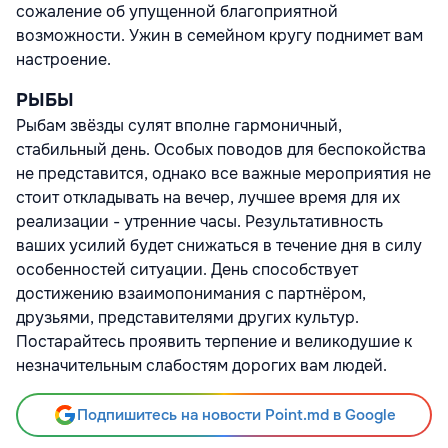
сожаление об упущенной благоприятной
возможности. Ужин в семейном кругу поднимет вам
настроение.
РЫБЫ
Рыбам звёзды сулят вполне гармоничный,
стабильный день. Особых поводов для беспокойства
не представится, однако все важные мероприятия не
стоит откладывать на вечер, лучшее время для их
реализации - утренние часы. Результативность
ваших усилий будет снижаться в течение дня в силу
особенностей ситуации. День способствует
достижению взаимопонимания с партнёром,
друзьями, представителями других культур.
Постарайтесь проявить терпение и великодушие к
незначительным слабостям дорогих вам людей.
Подпишитесь на новости Point.md в Google