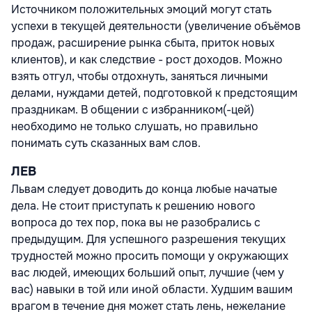
Источником положительных эмоций могут стать
успехи в текущей деятельности (увеличение объёмов
продаж, расширение рынка сбыта, приток новых
клиентов), и как следствие - рост доходов. Можно
взять отгул, чтобы отдохнуть, заняться личными
делами, нуждами детей, подготовкой к предстоящим
праздникам. В общении с избранником(-цей)
необходимо не только слушать, но правильно
понимать суть сказанных вам слов.
ЛЕВ
Львам следует доводить до конца любые начатые
дела. Не стоит приступать к решению нового
вопроса до тех пор, пока вы не разобрались с
предыдущим. Для успешного разрешения текущих
трудностей можно просить помощи у окружающих
вас людей, имеющих больший опыт, лучшие (чем у
вас) навыки в той или иной области. Худшим вашим
врагом в течение дня может стать лень, нежелание