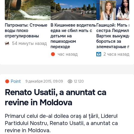
Патронаты: Сточные
В Кишиневе водитель
Гашицой: Мать и
воды плохо
едва не сбил мать с
сестра Людмилы
отрегулированы
детьми на
Вартик вынужден
пешеходном
бороться за
54 минуты назад
переходе
элементарные пр
час назад
2 часа назад
Point
9 декабря 2015, 09:09
12 120
Renato Usatii, a anuntat ca
revine in Moldova
Primarul celui de-al doilea oraș al țării, Liderul
Partidului Nostru, Renato Usatii, a anuntat ca
revine in Moldova.