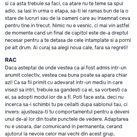
si ca asta trebuie sa faci, ca atare nu te teme sa spui
adio, sa lasi in urma o etapa, sa-ti iei ramas bun de la o
stare de lucruri sau de la oameni care au insemnat ceva
pentru tine in trecut. Nimic nu e vesnic, ci mai vin astfel
de momente cand un final de capitol este de-a dreptul
necesar pentru a te detasa de cele intamplate si a porni
pe alt drum. Ai curaj sa alegi noua cale, fara sa regreti!
RAC
Daca asteptai de unde vestea ca ai fost admis intr-un
anumit colectiv, vestea cea buna poate sa apara chiar
azi! Ca sa fii primit cu adevarat intr-un mediu in care
visezi sa intri, trebuie sa gandesti ca ei, sa vorbesti ca
ei, sa adopti modul lor de a fi. Poti face asta, deci nu
incerca sa-i schimbi tu pe ceilalti dupa sablonul tau, ci
invers: ajusteaza-ti tu comportamentul pentru a deveni
unul de-al lor din toate punctele de vedere. Adaptarea
nu e usoara, dar comunicand in permanenta, cerand
ajutorul la nevoie celor mai vechi din acest grup,