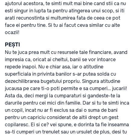
ajutorul acestora, te simti mult mai bine cand stii ca nu
esti singur in lupta ta pentru atingerea unui scop, si iti
arati recunostinta si multumirea fata de ceea ce pot
face ei pentru tine. Si tu ai facut ceva similar cu alte
ocazii!
PEȘTI
Nu te juca prea mult cu resursele tale financiare, avand
impresia ca, oricat ai cheltui, banii se vor intoarce
repede inapoi. Nu e chiar asa, iar o atitudine
superficiala in privinta banilor s-ar putea solda cu
dezechilibrarea bugetului propriu. Singura atitudine
jucausa pe care ti-o poti permite e sa cumperi… jucarii!
Asta da, deci mergi la cumparaturi si gandeste-te la
darurile pentru cei mici din familie. Dar si tu te simti inca
un copil, incat nu ar fi exclus sa dai o suma de bani
pentru un capriciu considerat de altii drept un gest
copilaresc. Ei si ce? vei spune, e dorinta ta fie inseamna
sa-ti cumperi un trenulet sau un ursulet de plus, desi tu