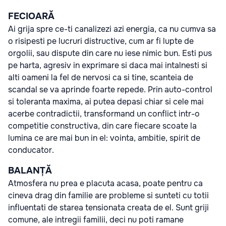
FECIOARĂ
Ai grija spre ce-ti canalizezi azi energia, ca nu cumva sa
o risipesti pe lucruri distructive, cum ar fi lupte de
orgolii, sau dispute din care nu iese nimic bun. Esti pus
pe harta, agresiv in exprimare si daca mai intalnesti si
alti oameni la fel de nervosi ca si tine, scanteia de
scandal se va aprinde foarte repede. Prin auto-control
si toleranta maxima, ai putea depasi chiar si cele mai
acerbe contradictii, transformand un conflict intr-o
competitie constructiva, din care fiecare scoate la
lumina ce are mai bun in el: vointa, ambitie, spirit de
conducator.
BALANȚĂ
Atmosfera nu prea e placuta acasa, poate pentru ca
cineva drag din familie are probleme si sunteti cu totii
influentati de starea tensionata creata de el. Sunt griji
comune, ale intregii familii, deci nu poti ramane