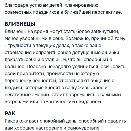
благодаря успехам детей, планированию
совместных праздников в ближайшей перспективе.
БЛИЗНЕЦЫ
Близнецы на время могут стать более замкнутыми,
менее уверенными в себе. Возможно, причиной тому
- трудности в текущих делах, а также ваше
стремление исправить ранее допущенные ошибки,
доказать себе и остальным, что вы способны на
большее. Полезно ненадолго уединиться, осмыслить
свои приоритеты, произвести некоторую
переоценку ценностей, отказаться от общения с
людьми, которые вносят в вашу жизнь хаос и
негативные эмоции. Стоит повременить с важными
встречами или романтическим свиданием.
РАК
Раков ожидает спокойный день, способный подарить
вам хорошее настроение и самочувствие.