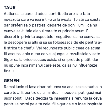
TAUR
Actiunea la care iti aduci contributia are si o fata
nevazuta care va iesi intr-o zi la iveala. Tu stii ca exista,
dar preferi sa o pastrezi departe de ochii lumii, ca nu
cumva sa-ti taie elanul care te cuprinde acum. Fii
discret in privinta aspectelor negative, ca nu cumva sa
le descopere si altii si sa se foloseasca de ele pentru a-
ti strica tie cheful. Vei recunoaste public ceea ce acum
tii ascuns, abia dupa ce vei ajunge la rezultatele visate.
Sigur ca la orice succes exista si un pret de platit, dar
nu spune inca nimanui care este, ca sa nu influenteze
finalul.
GEMENI
Ramai lucid si lasa doar ratiunea sa analizeze situatia in
care te afli, pentru ca ai mintea limpede si poti gasi mai
usor solutii. Daca decizia ta inseamna a renunta la ceva
pentru a porni pe alta cale, fii sigur ca e o idee inspirata