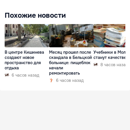
Похожие новости
В центре Кишинева
Месяц прошел после
Учебники в Молд
создают новое
скандала в Бельцкой
станут качествен
пространство для
больнице: пищеблок
8 часов назад
отдыха
начали
ремонтировать
6 часов назад
6 часов назад