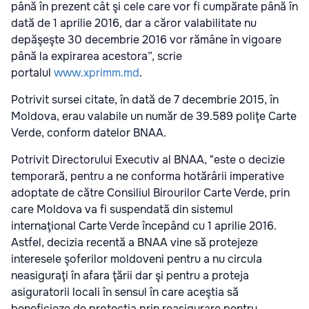
până în prezent cât şi cele care vor fi cumpărate până în
dată de 1 aprilie 2016, dar a căror valabilitate nu
depăşeşte 30 decembrie 2016 vor rămâne în vigoare
până la expirarea acestora”, scrie
portalul
www.xprimm.md
.
Potrivit sursei citate, în dată de 7 decembrie 2015, în
Moldova, erau valabile un număr de 39.589 poliţe Carte
Verde, conform datelor BNAA.
Potrivit Directorului Executiv al BNAA, "este o decizie
temporară, pentru a ne conforma hotărârii imperative
adoptate de către Consiliul Birourilor Carte Verde, prin
care Moldova va fi suspendată din sistemul
internaţional Carte Verde începând cu 1 aprilie 2016.
Astfel, decizia recentă a BNAA vine să protejeze
interesele şoferilor moldoveni pentru a nu circula
neasiguraţi în afara ţării dar şi pentru a proteja
asiguratorii locali în sensul în care aceştia să
beneficieze de protecţia prin reasigurare pentru