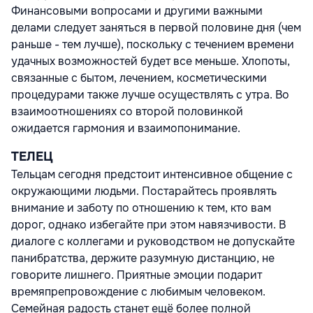
Финансовыми вопросами и другими важными
делами следует заняться в первой половине дня (чем
раньше - тем лучше), поскольку с течением времени
удачных возможностей будет все меньше. Хлопоты,
связанные с бытом, лечением, косметическими
процедурами также лучше осуществлять с утра. Во
взаимоотношениях со второй половинкой
ожидается гармония и взаимопонимание.
ТЕЛЕЦ
Тельцам сегодня предстоит интенсивное общение с
окружающими людьми. Постарайтесь проявлять
внимание и заботу по отношению к тем, кто вам
дорог, однако избегайте при этом навязчивости. В
диалоге с коллегами и руководством не допускайте
панибратства, держите разумную дистанцию, не
говорите лишнего. Приятные эмоции подарит
времяпрепровождение с любимым человеком.
Семейная радость станет ещё более полной