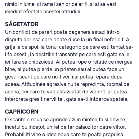
nimic in lume, ci ramai zen orice ar fi, si ai sa vezi
imediat efectele acestei atitudini!
SĂGETATOR
Un conflict de pareri poate degenera astazi intr-o
disputa aprinsa care poate duce la un final nefericit. Ai
grija la ce spui, la tonul categoric pe care esti tentat sa-
l folosesti, la deciziile transante pe care esti gata sa le
iei fara sa chibzuiesti. Ai putea rupe o relatie ce mergea
bine, ai putea pierde un prieten sau ai putea face un
gest riscant pe care nu-l vei mai putea repara dupa
aceea. Atitudinea agresiva nu te reprezinta, tocmai de
aceea, cei care te vad astazi atat de violent, ar putea
interpreta gresit nervii tai, gata sa-ti intoarca spatele.
CAPRICORN
O scanteie noua se aprinde azi in mintea ta si devine,
incetul cu incetul, un fel de far calauzitor catre viitor.
Probabil iti vine o idee noua care te poate propulsa