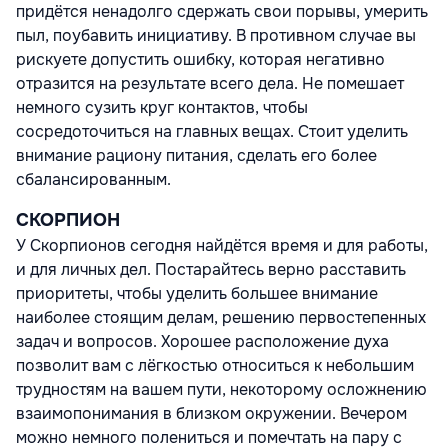
придётся ненадолго сдержать свои порывы, умерить
пыл, поубавить инициативу. В противном случае вы
рискуете допустить ошибку, которая негативно
отразится на результате всего дела. Не помешает
немного сузить круг контактов, чтобы
сосредоточиться на главных вещах. Стоит уделить
внимание рациону питания, сделать его более
сбалансированным.
СКОРПИОН
У Скорпионов сегодня найдётся время и для работы,
и для личных дел. Постарайтесь верно расставить
приоритеты, чтобы уделить большее внимание
наиболее стоящим делам, решению первостепенных
задач и вопросов. Хорошее расположение духа
позволит вам с лёгкостью относиться к небольшим
трудностям на вашем пути, некоторому осложнению
взаимопонимания в близком окружении. Вечером
можно немного полениться и помечтать на пару с