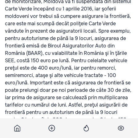
de monitorizare, Moldova va fi suspendată din sistemul
Carte Verde începând cu 1 aprilie 2016, iar şoferii
moldoveni vor trebui să cumpere asigurare la frontieră,
care este mai scumpă decât poliţele Carte Verde
vândute în prezent de asiguratorii locali. Spre exemplu,
pentru autoturisme de până la 9 locuri, asigurarea de
frontieră emisă de Biroul Asiguratorilor Auto din
România (BAAR), cu valabilitate în România şi în ţările
SEE, costă 150 euro pe lună. Pentru celelalte vehicule
preţul este de 400 euro/lună, iar pentru remorci,
semiremorci, ataşe şi alte vehicule tractate - 100
euro/lună. Important este că asigurarea de frontieră se
poate prelungi doar pe noi perioade de câte 30 de zile,
iar prima de asigurare se calculează prin multiplicarea
tarifelor cu numărul de luni. Astfel, preţul asigurării de
frontieră pentru un autoturism de până la 9 locuri
pentru 2 luni va fi de 300 de euro, pentru 3 luni - 450
euro, etc.