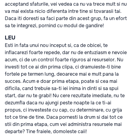
acceptand sfaturile, vei vedea ca nu va trece mult si nu
va mai exista nicio diferenta intre tine si tovarasii tai.
Daca iti doresti sa faci parte din acest grup, fa un efort
sa te integrezi, pornind cu modul de gandire!
LEU
Esti in fata unui nou inceput si, ca de obicei, te
inflacarezi foarte repede, dar nu de entuziasm e nevoie
acum, ci de un control foarte riguros al resurselor. Nu
investi tot ce ai din prima clipa, ci dramuieste-ti bine
fortele pe termen lung, deoarece mai e mult pana la
succes. Acum e doar prima etapa, poate si cea mai
dificila, cand trebuie sa-ti iei inima in dinti si sa spui
start, dar nu te grabi! Nu cere rezultate imediate, nu te
dezumfla daca nu ajungi peste noapte la ce ti-ai
propus, ci investeste cu cap, cu determinare, cu grija
tot ce tine de tine. Daca pornesti la drum si dai tot ce
stii din prima etapa, cum vei administra resursele mai
departe? Tine fraiele, domoleste caii!