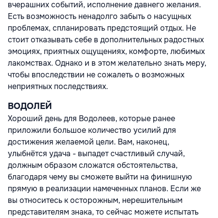
вчерашних событий, исполнение давнего желания.
Есть возможность ненадолго забыть о насущных
проблемах, спланировать предстоящий отдых. Не
стоит отказывать себе в дополнительных радостных
эмоциях, приятных ощущениях, комфорте, любимых
лакомствах. Однако и в этом желательно знать меру,
чтобы впоследствии не сожалеть о возможных
неприятных последствиях.
ВОДОЛЕЙ
Хороший день для Водолеев, которые ранее
приложили большое количество усилий для
достижения желаемой цели. Вам, наконец,
улыбнётся удача - выпадет счастливый случай,
должным образом сложатся обстоятельства,
благодаря чему вы сможете выйти на финишную
прямую в реализации намеченных планов. Если же
вы относитесь к осторожным, нерешительным
представителям знака, то сейчас можете испытать