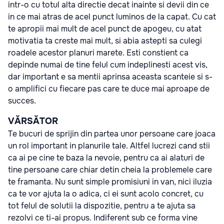
intr-o cu totul alta directie decat inainte si devii din ce
in ce mai atras de acel punct luminos de la capat. Cu cat
te apropii mai mult de acel punct de apogeu, cu atat
motivatia ta creste mai mult, si abia astepti sa culegi
roadele acestor planuri marete. Esti constient ca
depinde numai de tine felul cum indeplinesti acest vis,
dar important e sa mentii aprinsa aceasta scanteie si s-
o amplifici cu fiecare pas care te duce mai aproape de
succes.
VĂRSĂTOR
Te bucuri de sprijin din partea unor persoane care joaca
un rol important in planurile tale. Altfel lucrezi cand stii
ca ai pe cine te baza la nevoie, pentru ca ai alaturi de
tine persoane care chiar detin cheia la problemele care
te framanta. Nu sunt simple promisiuni in van, nici iluzia
ca te vor ajuta la o adica, ci ei sunt acolo concret, cu
tot felul de solutii la dispozitie, pentru a te ajuta sa
rezolvi ce ti-ai propus. Indiferent sub ce forma vine