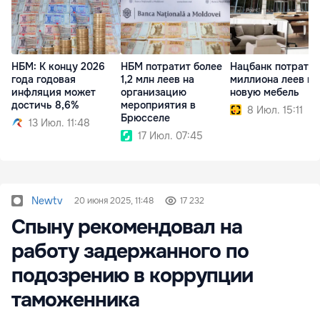
НБМ: К концу 2026
НБМ потратит более
Нацбанк потратит 
года годовая
1,2 млн леев на
миллиона леев на
инфляция может
организацию
новую мебель
достичь 8,6%
мероприятия в
8 Июл. 15:11
Брюсселе
13 Июл. 11:48
17 Июл. 07:45
Newtv
20 июня 2025, 11:48
17 232
Спыну рекомендовал на
работу задержанного по
подозрению в коррупции
таможенника