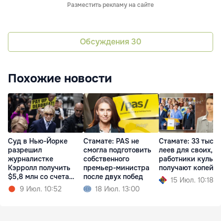
Разместить рекламу на сайте
Обсуждения
30
Похожие новости
Суд в Нью-Йорке
Стамате: PAS не
Стамате: 33 тыся
разрешил
смогла подготовить
леев для своих, а
журналистке
собственного
работники культ
Кэрролл получить
премьер-министра
получают копейк
$5,8 млн со счета
после двух побед
15 Июл. 10:18
Трампа
9 Июл. 10:52
18 Июл. 13:00