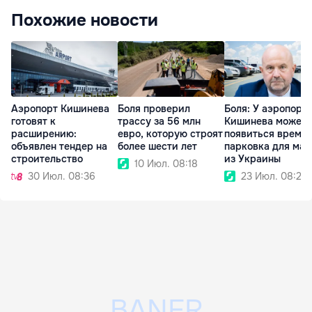
Похожие новости
Аэропорт Кишинева
Боля проверил
Боля: У аэропорт
готовят к
трассу за 56 млн
Кишинева может
расширению:
евро, которую строят
появиться време
объявлен тендер на
более шести лет
парковка для ма
строительство
из Украины
10 Июл. 08:18
30 Июл. 08:36
23 Июл. 08:28