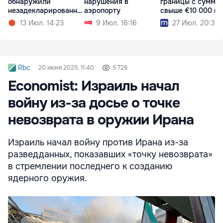
обнаружили
нарушения в
границы с суммо
незадекларированну
аэропорту
свыше €10 000 м
ю валюту
подать онлайн
13 Июл. 14:23
9 Июл. 16:16
27 Июл. 20:36
Rbc
20 июня 2025, 11:40
5 726
Economist: Израиль начал
войну из-за досье о точке
невозврата в оружии Ирана
Израиль начал войну против Ирана из-за
разведданных, показавших «точку невозврата»
в стремлении последнего к созданию
ядерного оружия.