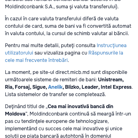
Moldindconbank S.A., suma şi valuta transferului).
În cazul în care valuta transferului diferă de valuta
contului de card, suma de bani va fi convertită automat
în valuta contului, la cursul de schimb valutar al băncii.
Pentru mai multe detalii, puteţi consulta
Instrucţiunea
utilizatorului
sau vizualiza pagina cu
Răspunsurile la
cele mai frecvente întrebări
.
La moment, pe site-ul direct.micb.md sunt disponibile
următoarele sisteme de remiteri de bani:
Unistream,
Ria, Forsaj, Sigue,
Anelik
, Blizko, Leader, Intel Express
.
Lista sistemelor de transfer se completează.
Deţinând titlul de „
Cea mai inovativă bancă din
Moldova
”, Moldindconbank continuă să meargă într-un
pas cu tendinţele europene de tehnologizare,
implementând cu succes cele mai inovative şi unice
soluţii pe piaţa bancară autohtonă în domeniul