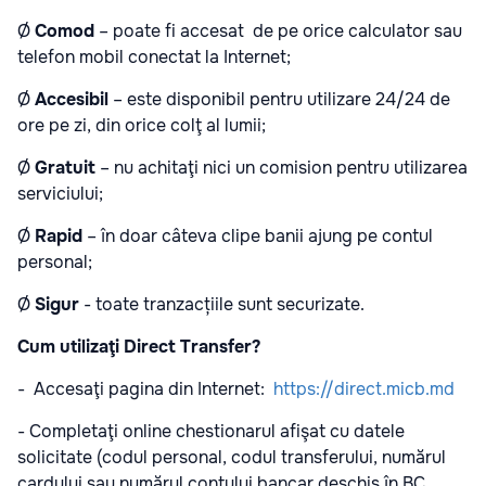
Ø
Comod
– poate fi accesat de pe orice calculator sau
telefon mobil conectat la Internet;
Ø
Accesibil
– este disponibil pentru utilizare 24/24 de
ore pe zi, din orice colţ al lumii;
Ø
Gratuit
– nu achitaţi nici un comision pentru utilizarea
serviciului;
Ø
Rapid
– în doar câteva clipe banii ajung pe contul
personal;
Ø
Sigur
- toate tranzacțiile sunt securizate.
Cum utilizaţi
Direct Transfer
?
- Accesaţi pagina din Internet:
https://direct.micb.md
- Completaţi online chestionarul afişat cu datele
solicitate (codul personal, codul transferului, numărul
cardului sau numărul contului bancar deschis în BC