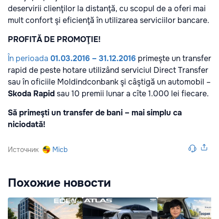
deservirii clienţilor la distanţă, cu scopul de a oferi mai
mult confort şi eficienţă în utilizarea serviciilor bancare.
PROFITĂ DE PROMOŢIE!
În perioada
01.03.2016 – 31.12.2016
primeşte un transfer
rapid de peste hotare utilizând serviciul Direct Transfer
sau în oficiile Moldindconbank şi câştigă un automobil –
Skoda Rapid
sau 10 premii lunar a cîte 1.000 lei fiecare.
Să primeşti un transfer de bani – mai simplu ca
niciodată!
Источник
Micb
Похожие новости