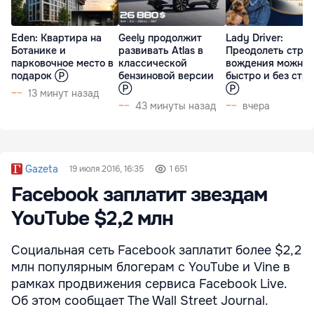
Eden: Квартира на
Geely продолжит
Lady Driver:
Ботанике и
развивать Atlas в
Преодолеть страх
парковочное место в
классической
вождения можно
подарок Ⓟ
бензиновой версии
быстро и без стр
Ⓟ
Ⓟ
13 минут назад
43 минуты назад
вчера
Gazeta
19 июля 2016, 16:35
1 651
Facebook заплатит звездам
YouTube $2,2 млн
Социальная сеть Facebook заплатит более $2,2
млн популярным блогерам с YouTube и Vine в
рамках продвижения сервиса Facebook Live.
Об этом сообщает The Wall Street Journal.