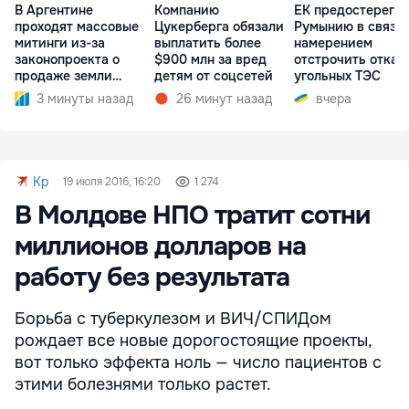
В Аргентине
Компанию
ЕК предостерегла
проходят массовые
Цукерберга обязали
Румынию в связи 
митинги из-за
выплатить более
намерением
законопроекта о
$900 млн за вред
отстрочить отказ 
продаже земли
детям от соцсетей
угольных ТЭС
иностранцам
3 минуты назад
26 минут назад
вчера
Kp
19 июля 2016, 16:20
1 274
В Молдове НПО тратит сотни
миллионов долларов на
работу без результата
Борьба с туберкулезом и ВИЧ/СПИДом
рождает все новые дорогостоящие проекты,
вот только эффекта ноль — число пациентов с
этими болезнями только растет.