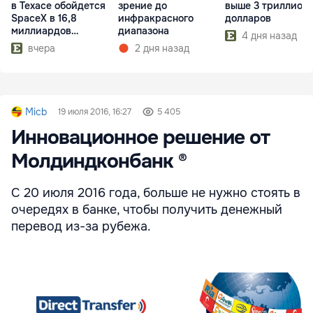
в Техасе обойдется
зрение до
выше 3 триллион
SpaceX в 16,8
инфракрасного
долларов
миллиардов
диапазона
4 дня назад
долларов
вчера
2 дня назад
Micb
19 июля 2016, 16:27
5 405
Инновационное решение от
Молдиндконбанк ®
С 20 июля 2016 года, больше не нужно стоять в
очередях в банке, чтобы получить денежный
перевод из-за рубежа.