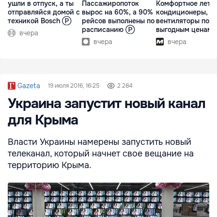
ушли в отпуск, а ты
Пассажиропоток
Комфортное лето 
отправляйся домой с
вырос на 60%, а 90%
кондиционеры,
техникой Bosch Ⓟ
рейсов выполнены по
вентиляторы по
расписанию Ⓟ
выгодным ценам
вчера
вчера
вчера
Gazeta
19 июля 2016, 16:25
2 284
Украина запустит новый канал
для Крыма
Власти Украины намерены запустить новый
телеканал, который начнет свое вещание на
территорию Крыма.