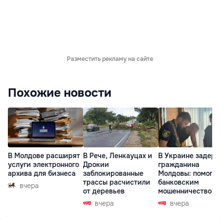
Разместить рекламу на сайте
Похожие новости
В Молдове расширят
В Рече, Ленкауцах и
В Украине задер
услуги электронного
Дрокии
гражданина
архива для бизнеса
заблокированные
Молдовы: помогал
трассы расчистили
банковским
вчера
от деревьев
мошенничеством 
Чехии
вчера
вчера