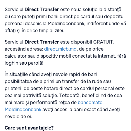
Serviciul
Direct Transfer
este noua soluţie la distanţă
cu care puteţi primi banii direct pe cardul sau depozitul
personal deschis la Moldindconbank, indiferent unde vă
aflaţi şi în orice timp al zilei.
Serviciul
Direct Transfer
este disponibil GRATUIT,
accesând adresa:
direct.micb.md
, de pe orice
calculator sau dispozitiv mobil conectat la Internet, fără
loghin sau parolă!
În situaţiile când aveţi nevoie rapid de bani,
posibilitatea de a primi un transfer de la rude sau
prietenii de peste hotare direct pe cardul personal este
cea mai potrivită soluție. Totodată, beneficiind de cea
mai mare şi performantă reţea de
bancomate
Moldindconbank
aveţi acces la bani exact când aveţi
nevoie de ei.
Care sunt avantajele
?