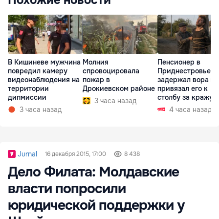
Похожие новости
В Кишиневе мужчина
Молния
Пенсионер в
повредил камеру
спровоцировала
Приднестровье
видеонаблюдения на
пожар в
задержал вора и
территории
Дрокиевском районе
привязал его к
дипмиссии
столбу за кражу 
3 часа назад
3 часа назад
4 часа назад
Jurnal
16 декабря 2015, 17:00
8 438
Дело Филата: Молдавские
власти попросили
юридической поддержки у