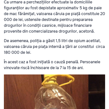
Ca urmare a perchezițiilor efectuate la domiciliile
figuranților au fost depistate aproximativ 5 kg de paie
de mac fărâmițat, valoarea căruia pe piață constituie 20
000 de lei, ustensile destinate pentru prepararea
drogurilor în condiții casnice, mijloace financiare
provenite din comercializarea drogurilor, acetonă.
De asemenea, poliția a găsit 1,5 litri de opium acetilat,
valoarea căruia pe piața internă a țării ar constitui circa
180 000 de lei.
În acest caz a fost inițiată o cauză penală. Persoanele
vinovate riscă închisoare de la 7 la 15 de ani.