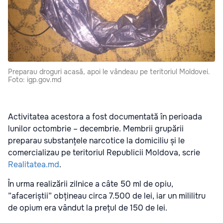
Preparau droguri acasă, apoi le vândeau pe teritoriul Moldovei.
Foto: igp.gov.md
Activitatea acestora a fost documentată în perioada
lunilor octombrie – decembrie. Membrii grupării
preparau substanțele narcotice la domiciliu și le
comercializau pe teritoriul Republicii Moldova, scrie
Realitatea.md
.
În urma realizării zilnice a câte 50 ml de opiu,
”afaceriștii” obțineau circa 7.500 de lei, iar un mililitru
de opium era vândut la prețul de 150 de lei.