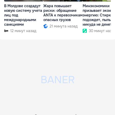
В Молдове создадут
Жара повышает
Минэкономики
новую систему учета
риски: обращение
призывает эконо
лиц под
ANTA к перевозчикам
энергию: Стирка
международными
опасных грузов
подождет, пыль
санкциями
никуда не денетс
21 минута назад
12 минут назад
30 минут наза