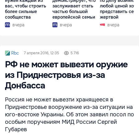
нужен каждый из
демонстрирует, что
по делу Возиян: 
вас, чтобы строить
заслуживает стать
любой ценой хоче
более сильные
частью большой
представить себя
сообщества
европейской семьи
жертвой
вчера
вчера
вчера
Rbc
7 апреля 2016, 12:35
5 716
РФ не может вывезти оружие
из Приднестровья из-за
Донбасса
Россия не может вывезти хранящееся в
Приднестровье вооружение из-за ситуации на
юго-востоке Украины. Об этом заявил посол по
особым поручениям МИД России Сергей
Губарев