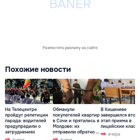
Разместить рекламу на сайте
Похожие новости
На Телецентре
Обманули
В Кишиневе
пройдут репетиции
покупателей квартир
завершился втор
парада: водителей
в Сочи и прятались в
этап приема в
предупредили о
Молдове: их
лицейские класс
затруднениях
отправили обратно в
вчера
РФ
вчера
вчера