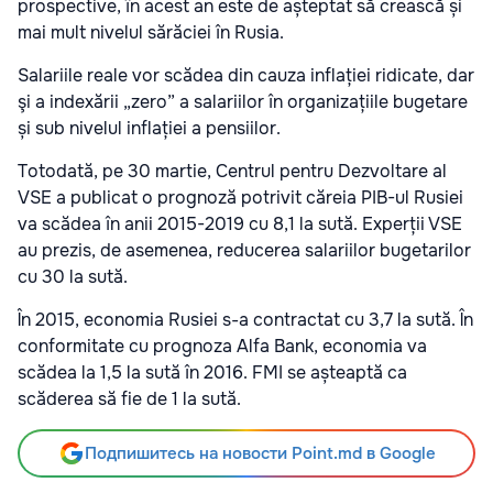
prospective, în acest an este de așteptat să crească și
mai mult nivelul sărăciei în Rusia.
Salariile reale vor scădea din cauza inflației ridicate, dar
şi a indexării „zero” a salariilor în organizațiile bugetare
și sub nivelul inflației a pensiilor.
Totodată, pe 30 martie, Centrul pentru Dezvoltare al
VSE a publicat o prognoză potrivit căreia PIB-ul Rusiei
va scădea în anii 2015-2019 cu 8,1 la sută. Experții VSE
au prezis, de asemenea, reducerea salariilor bugetarilor
cu 30 la sută.
În 2015, economia Rusiei s-a contractat cu 3,7 la sută. În
conformitate cu prognoza Alfa Bank, economia va
scădea la 1,5 la sută în 2016. FMI se așteaptă ca
scăderea să fie de 1 la sută.
Подпишитесь на новости Point.md в Google