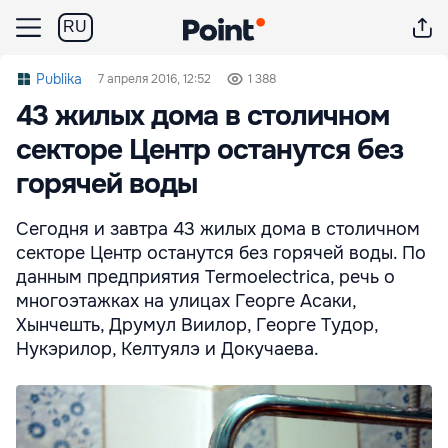
RU
Publika
7 апреля 2016, 12:52
1 388
43 жилых дома в столичном
секторе Центр останутся без
горячей воды
Сегодня и завтра 43 жилых дома в столичном
секторе Центр останутся без горячей воды. По
данным предприятия Termoelectrica, речь о
многоэтажках на улицах Георге Асаки,
Хынчешть, Друмул Виилор, Георге Тудор,
Нукэрилор, Келтуялэ и Докучаева.