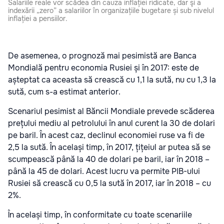
Salariile reale vor scădea din cauza inflației ridicate, dar şi a
indexării „zero” a salariilor în organizațiile bugetare și sub nivelul
inflației a pensiilor.
De asemenea, o prognoză mai pesimistă are Banca
Mondială pentru economia Rusiei și în 2017: este de
așteptat ca aceasta să crească cu 1,1 la sută, nu cu 1,3 la
sută, cum s-a estimat anterior.
Scenariul pesimist al Băncii Mondiale prevede scăderea
prețului mediu al petrolului în anul curent la 30 de dolari
pe baril. În acest caz, declinul economiei ruse va fi de
2,5 la sută. În același timp, în 2017, țițeiul ar putea să se
scumpească până la 40 de dolari pe baril, iar în 2018 –
până la 45 de dolari. Acest lucru va permite PIB-ului
Rusiei să crească cu 0,5 la sută în 2017, iar în 2018 – cu
2%.
În același timp, în conformitate cu toate scenariile