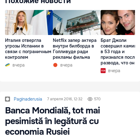
Похожие новости
Италия отвергла
Netflix запер актера
Брат Джоли
угрозы Испании в
внутри билборда в
совершил каминг
связи с пограничным
Голливуде ради
в 53 года и
контролем
рекламы фильма
признался после
развода, что он г
вчера
вчера
вчера
Paginaderusia
7 апреля 2016, 12:32
570
Banca Mondială, tot mai
pesimistă în legătură cu
economia Rusiei