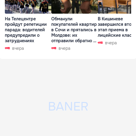
На Телецентре
Обманули
В Кишиневе
пройдут репетиции
покупателей квартир
завершился втор
парада: водителей
в Сочи и прятались в
этап приема в
предупредили о
Молдове: их
лицейские класс
затруднениях
отправили обратно в
вчера
РФ
вчера
вчера