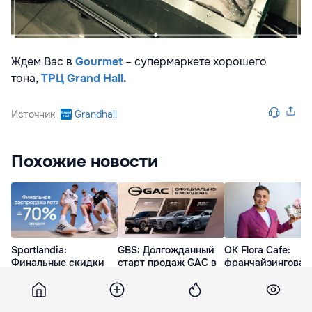
Ждем Вас в
Gourmet
– супермаркете хорошего
тона,
ТРЦ Grand Hall
.
Источник
Grandhall
Похожие новости
Sportlandia:
GBS: Долгожданный
OK Flora Cafe:
Финальные скидки
старт продаж GAC в
франчайзинговая
до -70% - дарим 1000
Молдове Ⓟ
ставка Игоря
бонусных леев при
Ботнарюка на
вчера
регистрации Ⓟ
цветочный бизне