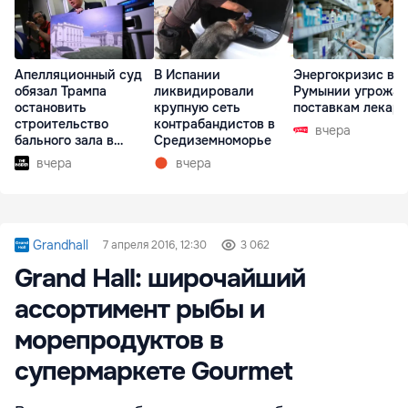
Апелляционный суд
В Испании
Энергокризис в
обязал Трампа
ликвидировали
Румынии угрожае
остановить
крупную сеть
поставкам лекарс
строительство
контрабандистов в
вчера
бального зала в
Средиземноморье
Белом доме
вчера
вчера
Grandhall
7 апреля 2016, 12:30
3 062
Grand Hall: широчайший
ассортимент рыбы и
морепродуктов в
супермаркете Gourmet