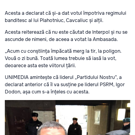
Acesta a declarat că și-a dat votul împotriva regimului
banditesc al lui Plahotniuc, Cavcaliuc și alții.
Acesta reiterează că nu este căutat de Interpol și nu se
ascunde de nimeni, de aceea a votat la Ambasada.
„Acum cu conștiința împăcată merg la tir, la poligon.
Vouă o zi bună. Toată lumea trebuie să iasă la vot,
deoarece asta este viitorul țării.
UNIMEDIA amintește că liderul „Partidului Nostru”, a
declarat anterior că îl va susține pe liderul PSRM, Igor
Dodon, așa cum s-a înțeles cu acesta.