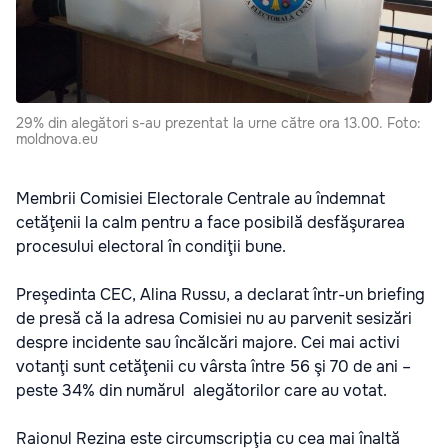
29% din alegători s-au prezentat la urne către ora 13.00. Foto:
moldnova.eu
Membrii Comisiei Electorale Centrale au îndemnat
cetăţenii la calm pentru a face posibilă desfăşurarea
procesului electoral în condiţii bune.
Preşedinta CEC, Alina Russu, a declarat într-un briefing
de presă că la adresa Comisiei nu au parvenit sesizări
despre incidente sau încălcări majore. Cei mai activi
votanţi sunt cetăţenii cu vârsta între 56 şi 70 de ani –
peste 34% din numărul alegătorilor care au votat.
Raionul Rezina este circumscripţia cu cea mai înaltă