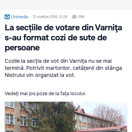
Unimedia
13 ноября 2016, 13:28
596
La secțiile de votare din Varniţa
s-au format cozi de sute de
persoane
Cozile la secția de vot din Varnița nu se mai
termină. Potrivit martorilor, cetățenii din stânga
Nistrului vin organizat la vot.
Vedeți mai jos poze de la fața locului.