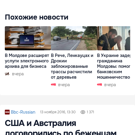
Похожие новости
В Молдове расширят
В Рече, Ленкауцах и
В Украине задер
услуги электронного
Дрокии
гражданина
архива для бизнеса
заблокированные
Молдовы: помогал
трассы расчистили
банковским
вчера
от деревьев
мошенничеством 
Чехии
вчера
вчера
Bbc-Russian
13 ноября 2016, 13:30
1 371
США и Австралия
договорились по беженцам