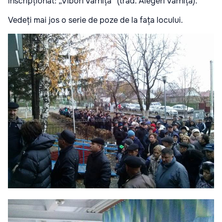
inscripționat: „Vîborî Varnița” (trad. Alegeri Varnița).
Vedeți mai jos o serie de poze de la fața locului.