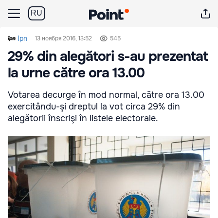
RU
Ipn
13 ноября 2016, 13:52
545
29% din alegători s-au prezentat
la urne către ora 13.00
Votarea decurge în mod normal, către ora 13.00
exercitându-şi dreptul la vot circa 29% din
alegătorii înscrişi în listele electorale.