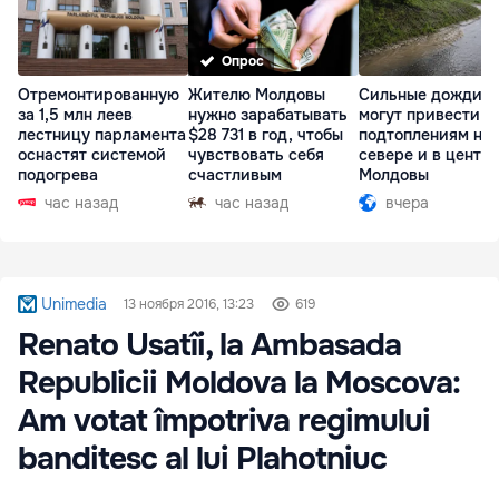
Опрос
Отремонтированную
Жителю Молдовы
Сильные дожди
за 1,5 млн леев
нужно зарабатывать
могут привести к
лестницу парламента
$28 731 в год, чтобы
подтоплениям на
оснастят системой
чувствовать себя
севере и в центр
подогрева
счастливым
Молдовы
час назад
час назад
вчера
Unimedia
13 ноября 2016, 13:23
619
Renato Usatîi, la Ambasada
Republicii Moldova la Moscova:
Am votat împotriva regimului
banditesc al lui Plahotniuc