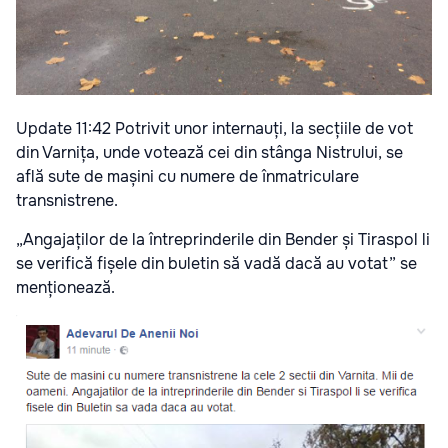
Update 11:42 Potrivit unor internauți, la secțiile de vot
din Varnița, unde votează cei din stânga Nistrului, se
află sute de mașini cu numere de înmatriculare
transnistrene.
„Angajaților de la întreprinderile din Bender și Tiraspol li
se verifică fișele din buletin să vadă dacă au votat” se
menționează.