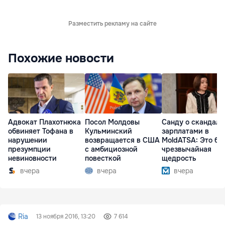
Разместить рекламу на сайте
Похожие новости
Адвокат Плахотнюка
Посол Молдовы
Санду о скандале
обвиняет Тофана в
Кульминский
зарплатами в
нарушении
возвращается в США
MoldATSA: Это бы
презумпции
с амбициозной
чрезвычайная
невиновности
повесткой
щедрость
вчера
вчера
вчера
Ria
13 ноября 2016, 13:20
7 614