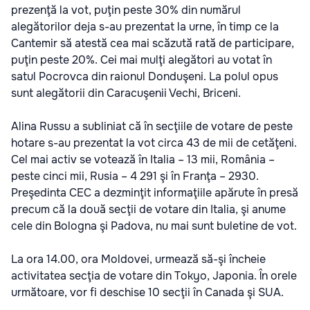
prezenţă la vot, puţin peste 30% din numărul
alegătorilor deja s-au prezentat la urne, în timp ce la
Cantemir să atestă cea mai scăzută rată de participare,
puţin peste 20%. Cei mai mulţi alegători au votat în
satul Pocrovca din raionul Donduşeni. La polul opus
sunt alegătorii din Caracuşenii Vechi, Briceni.
Alina Russu a subliniat că în secţiile de votare de peste
hotare s-au prezentat la vot circa 43 de mii de cetăţeni.
Cel mai activ se votează în Italia – 13 mii, România –
peste cinci mii, Rusia – 4 291 şi în Franţa – 2930.
Preşedinta CEC a dezminţit informaţiile apărute în presă
precum că la două secţii de votare din Italia, şi anume
cele din Bologna şi Padova, nu mai sunt buletine de vot.
La ora 14.00, ora Moldovei, urmează să-şi încheie
activitatea secţia de votare din Tokyo, Japonia. În orele
următoare, vor fi deschise 10 secţii în Canada şi SUA.