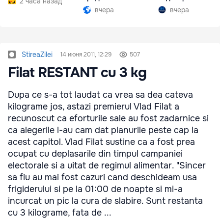
2 часа назад
Южной Осетии
вчера
вчера
StireaZilei
14 июня 2011, 12:29
507
Filat RESTANT cu 3 kg
Dupa ce s-a tot laudat ca vrea sa dea cateva
kilograme jos, astazi premierul Vlad Filat a
recunoscut ca eforturile sale au fost zadarnice si
ca alegerile i-au cam dat planurile peste cap la
acest capitol. Vlad Filat sustine ca a fost prea
ocupat cu deplasarile din timpul campaniei
electorale si a uitat de regimul alimentar. "Sincer
sa fiu au mai fost cazuri cand deschideam usa
frigiderului si pe la 01:00 de noapte si mi-a
incurcat un pic la cura de slabire. Sunt restanta
cu 3 kilograme, fata de ...