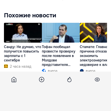
Похожие новости
Санду: Не думаю, что
Тофан пообещал
Стамате: Главная
получится повысить
провести проверку
причина отказа
зарплаты с 1
после появления в
экономить
сентября
Молдове
электроэнергию 
представителя
недоверие к влас
2 часа назад
Южной Осетии
вчера
вчера
Pan
14 июня 2011, 12:19
523
Лупу: "Мы все в одной лодке"