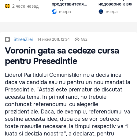
представителя
недоверие к влас
2 часа назад
Южной Осетии
вчера
вчера
StireaZilei
14 июня 2011, 12:34
582
Voronin gata sa cedeze cursa
pentru Presedintie
Liderul Partidului Comunistilor nu a decis inca
daca va candida sau nu pentru un nou mandat la
Presedintie. “Astazi este prematur de discutat
aceasta tema. In primul rand, nu trebuie
confundat referendumul cu alegerile
prezidentiale. Daca, de exemplu, referendumul va
sustine aceasta idee, dupa ce se vor petrece
toate masurile necesare, la timpul respectiv va fi
luata si decizia noastra”, a declarat, pentru